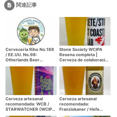
関連記事
Cerveceria Riho No.188
Stone Society WCIPA
/ EE.UU. No.98:
Resena completa |
Otherlands Beer
Cerveza de colaboracion
(Bellingham, WA) | Top
limitada Stone Brewing x
10 Brewpub de EE.UU.!
Society
Especialista en estilo
europeo
Cerveza artesanal
Cerveza artesanal
recomendada: WCB /
recomendada:
STARWATCHER (WCIPA
Franziskaner / Hefe
7.0%)
Weissbier (Weizen 5%)