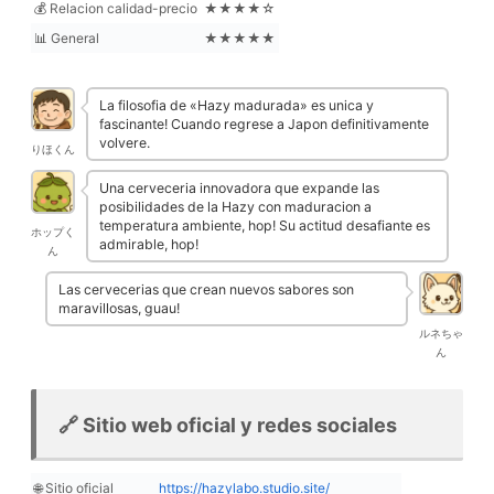
💰 Relacion calidad-precio
★★★★☆
📊 General
★★★★★
La filosofia de «Hazy madurada» es unica y
fascinante! Cuando regrese a Japon definitivamente
volvere.
りほくん
Una cerveceria innovadora que expande las
posibilidades de la Hazy con maduracion a
temperatura ambiente, hop! Su actitud desafiante es
ホップく
admirable, hop!
ん
Las cervecerias que crean nuevos sabores son
maravillosas, guau!
ルネちゃ
ん
🔗 Sitio web oficial y redes sociales
🌐 Sitio oficial
https://hazylabo.studio.site/