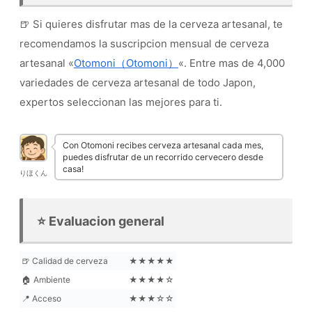
前飲んだときは熟成できるんだ程度の理解だっ
た。改めて行きたい！
🍺 Si quieres disfrutar mas de la cerveza artesanal, te
recomendamos la suscripcion mensual de cerveza
私が飲んだときも、嫌な味わいはまったくあり
artesanal «
Otomoni（Otomoni）
«. Entre mas de 4,000
ませゆでした！また、よくあるホップのパンチ
がきいたHAZYともまた異なる、深みのある
variedades de cerveza artesanal de todo Japon,
HAZYという印象がありました！
expertos seleccionan las mejores para ti.
日本に帰ったら必ずまた行きます。»
80 likes, 0 comments – lobeerve on March 24, 2025:
"【#リホブルワリー No.134】 HAZY LABO (Shin-
Con Otomoni recibes cerveza artesanal cada mes,
Sayama, Sayama, Saitama2-8-8)この前HAZY LABOさん
puedes disfrutar de un recorrido cervecero desde
が投稿されていたIn…
casa!
りほくん
⭐ Evaluacion general
🍺 Calidad de cerveza
★★★★★
🏠 Ambiente
★★★★☆
📍 Acceso
★★★☆☆