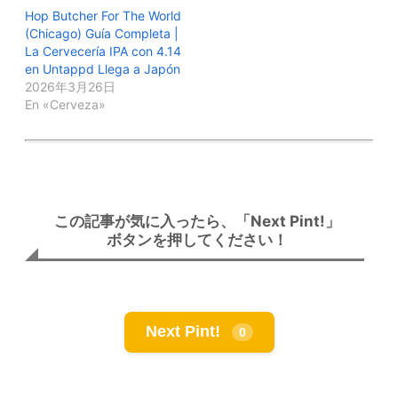
Hop Butcher For The World
(Chicago) Guía Completa |
La Cervecería IPA con 4.14
en Untappd Llega a Japón
2026年3月26日
En «Cerveza»
この記事が気に入ったら、「Next Pint!」
ボタンを押してください！
Next Pint!
0