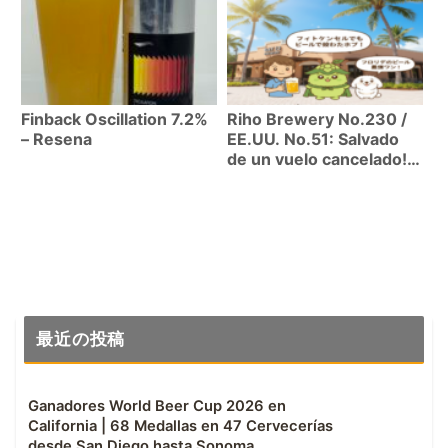
Finback Oscillation 7.2%
Riho Brewery No.230 /
– Resena
EE.UU. No.51: Salvado
de un vuelo cancelado!
Cerveza artesanal en
Bay 13 Brewery, Coral
Gables
最近の投稿
Ganadores World Beer Cup 2026 en
California | 68 Medallas en 47 Cervecerías
desde San Diego hasta Sonoma