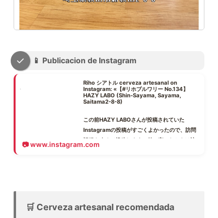
📱 Publicacion de Instagram
Riho シアトル cerveza artesanal on
Instagram: «【#リホブルワリー No.134】
HAZY LABO (Shin-Sayama, Sayama,
Saitama2-8-8)
この前HAZY LABOさんが投稿されていた
Instagramの投稿がすごくよかったので、訪問
記録を改めて投稿します。前に言ったときは訪
www.instagram.com
問記録をアップロードできていませんでした。
HAZYLABO、普通のHazyとは一線を画す「熟
成」の概念、哲学が面白い….
Hazyといえば「フレッシュさ命」なのに、「熟
成で美味くなるHazy」を追求し、独自の醸造方
🛒 Cerveza artesanal recomendada
法で常温熟成を実現してる。