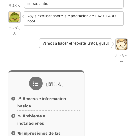
impactante.
りほくん
Voy a explicar sobre la elaboracion de HAZY LABO,
hop!
ホップく
ん
Vamos a hacer el reporte juntos, guau!
ルネちゃ
ん
📍 Acceso e informacion
basica
🍺 Ambiente e
instalaciones
🍻 Impresiones de las