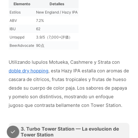
Elemento
Detalles
Estilos
New England / Hazy IPA
ABV
7.2%
IBU
62
Untappd
3.9/5（7,000+評価）
BeerAdvocate
90点
Utilizando lupulos Motueka, Cashmere y Strata con
doble dry hopping
, esta Hazy IPA estalla con aromas de
cascara de citricos, frutas tropicales y frutas de hueso
desde su cuerpo de color paja. Los sabores de papaya
y pomelo son distintivos, mostrando un enfoque
jugoso que contrasta bellamente con Tower Station.
3. Turbo Tower Station — La evolucion de
Tower Station