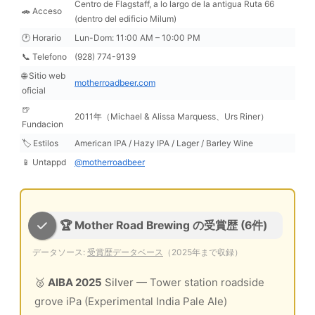
Centro de Flagstaff, a lo largo de la antigua Ruta 66
🚗 Acceso
(dentro del edificio Milum)
🕐 Horario
Lun-Dom: 11:00 AM – 10:00 PM
📞 Telefono
(928) 774-9139
🌐 Sitio web
motherroadbeer.com
oficial
🍺
2011年（Michael & Alissa Marquess、Urs Riner）
Fundacion
🏷️ Estilos
American IPA / Hazy IPA / Lager / Barley Wine
📱 Untappd
@motherroadbeer
🏆 Mother Road Brewing の受賞歴 (6件)
データソース:
受賞歴データベース
（2025年まで収録）
🥈
AIBA 2025
Silver
— Tower station roadside
grove iPa (Experimental India Pale Ale)