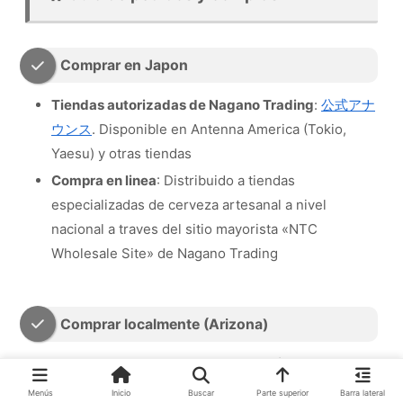
Comprar en Japon
Tiendas autorizadas de Nagano Trading
:
公式アナ
ウンス
. Disponible en Antenna America (Tokio,
Yaesu) y otras tiendas
Compra en linea
: Distribuido a tiendas
especializadas de cerveza artesanal a nivel
nacional a traves del sitio mayorista «NTC
Wholesale Site» de Nagano Trading
Comprar localmente (Arizona)
Taproom
: 7 S Mikes Pike, Flagstaff (Diario 11:00
AM – 10:00 PM）
Menús
Inicio
Buscar
Parte superior
Barra lateral