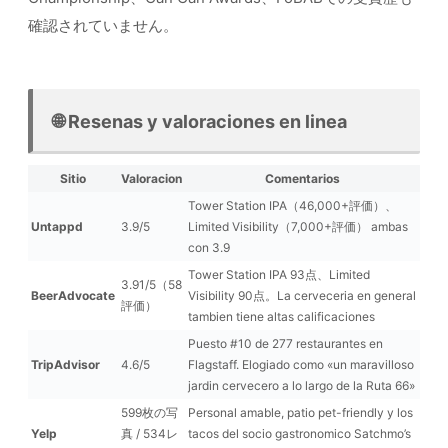
確認されていません。
🌐 Resenas y valoraciones en linea
Sitio
Valoracion
Comentarios
Tower Station IPA（46,000+評価）、
Untappd
3.9/5
Limited Visibility（7,000+評価） ambas
con 3.9
Tower Station IPA 93点、Limited
3.91/5（58
BeerAdvocate
Visibility 90点。La cerveceria en general
評価）
tambien tiene altas calificaciones
Puesto #10 de 277 restaurantes en
TripAdvisor
4.6/5
Flagstaff. Elogiado como «un maravilloso
jardin cervecero a lo largo de la Ruta 66»
599枚の写
Personal amable, patio pet-friendly y los
Yelp
真 / 534レ
tacos del socio gastronomico Satchmo’s