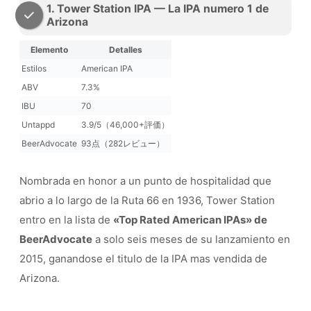
1. Tower Station IPA — La IPA numero 1 de
Arizona
Elemento
Detalles
Estilos
American IPA
ABV
7.3%
IBU
70
Untappd
3.9/5（46,000+評価）
BeerAdvocate
93点（282レビュー）
Nombrada en honor a un punto de hospitalidad que
abrio a lo largo de la Ruta 66 en 1936, Tower Station
entro en la lista de
«Top Rated American IPAs» de
BeerAdvocate
a solo seis meses de su lanzamiento en
2015, ganandose el titulo de la IPA mas vendida de
Arizona.