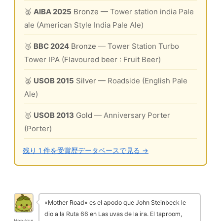
🥉
AIBA 2025
Bronze
— Tower station india Pale
ale (American Style India Pale Ale)
🥉
BBC 2024
Bronze
— Tower Station Turbo
Tower IPA (Flavoured beer : Fruit Beer)
🥈
USOB 2015
Silver
— Roadside (English Pale
Ale)
🥇
USOB 2013
Gold
— Anniversary Porter
(Porter)
残り 1 件を受賞歴データベースで見る →
«Mother Road» es el apodo que John Steinbeck le
dio a la Ruta 66 en Las uvas de la ira. El taproom,
Hop-kun