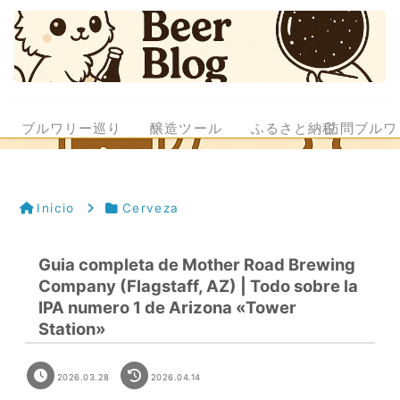
ブルワリー巡り
醸造ツール
ふるさと納税
訪問ブルワ
Inicio
Cerveza
Guia completa de Mother Road Brewing
Company (Flagstaff, AZ) | Todo sobre la
IPA numero 1 de Arizona «Tower
Station»
2026.03.28
2026.04.14