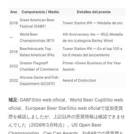
Ano
Competencia / Medio
Detalles del premio
Great American Beer
2016
Tower Station IPA — Medalla de oro
Festival (GABF)
World Beer
4th Anniversary Ale — 95点 Medalla
—
Championships (BTI)
de oro (categoria Barley Wine)
BeerAdvocate Top
Tower Station IPA — En el top 100 a
2016
Rated American IPAs
los 6 meses del lanzamiento
Greater Flagstaff
Primer «Green Business of the Year
2022
Chamber of Commerce
Award»
Arizona Game and Fish
2022
Award of Distinction
Department (AZGFD)
補足
: GABFSitio web oficial、World Beer CupSitio web
oficial、European Beer StarSitio web oficialで追加受賞
歴を確認しましたが、上記以外の受賞情報は確認できませ
んでした（2026年3月時点）。US Open Beer
Championship、Can Can Awards、FoBABでの受賞歴も