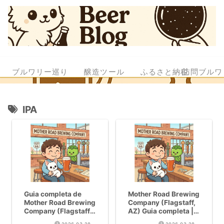
ブルワリー巡り
醸造ツール
ふるさと納税
訪問ブルワ
IPA
Guia completa de
Mother Road Brewing
Mother Road Brewing
Company (Flagstaff,
Company (Flagstaff,
AZ) Guia completa |
AZ) | Todo sobre la
La IPA No.1 de