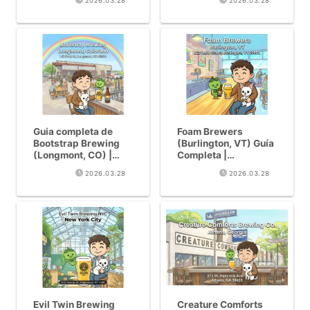
2026.03.28
2026.03.28
IPA numero 1 de
Arizona «Tower
Arizona «Tower
Station»
Station»
Guia completa de
Foam Brewers
Bootstrap Brewing
(Burlington, VT) Guía
(Longmont, CO) |
Completa |
Potencia de Colorado
Cervecería Top 3 de
2026.03.28
2026.03.28
con 5 medallas de
Vermont con 97 en
oro GABF
BeerAdvocate
Evil Twin Brewing
Creature Comforts