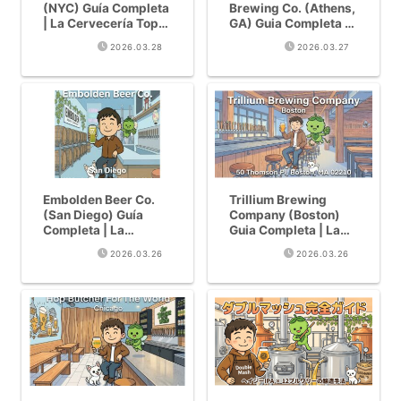
(NYC) Guía Completa
Brewing Co. (Athens,
| La Cervecería Top
GA) Guia Completa |
10 Mundial del
Untappd 4.0, 100K+
2026.03.28
2026.03.27
Rebelde Gemelo
Resenas — La
Danés
Cerveceria IPA Top
de EE.UU. Llega a
Japon
Embolden Beer Co.
Trillium Brewing
(San Diego) Guía
Company (Boston)
Completa | La
Guia Completa | La
primera Matcha Hazy
Legendaria
2026.03.26
2026.03.26
IPA del mundo: Serie
Cerveceria Hazy IPA
«Shogun» explicada
#3 del Mundo en
RateBeer Llega a
Japon