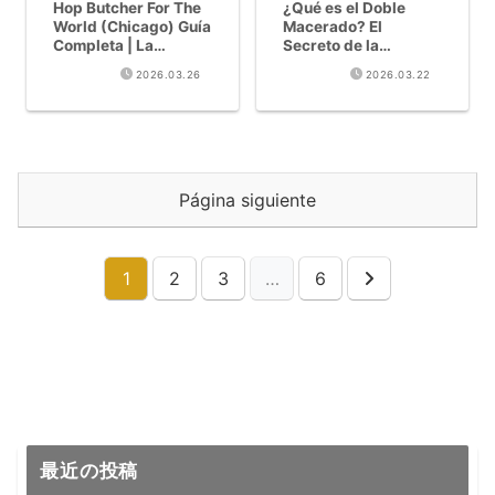
Hop Butcher For The
¿Qué es el Doble
World (Chicago) Guía
Macerado? El
Completa | La
Secreto de la
Cervecería IPA con
Elaboración de Hazy
2026.03.26
2026.03.22
4.14 en Untappd
IPA [Comparación de
Llega a Japón
12 Cervecerías]
Página siguiente
1
2
3
…
6
Siguiente
最近の投稿