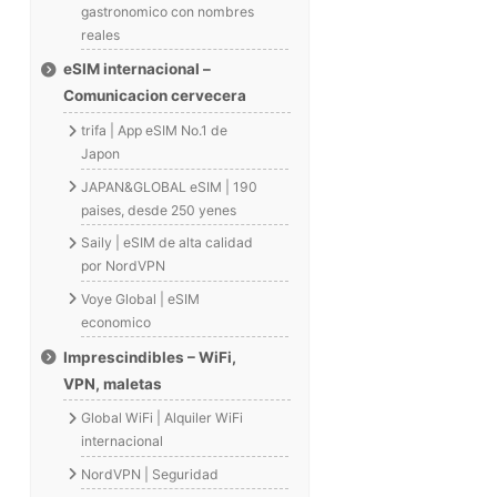
gastronomico con nombres
reales
eSIM internacional –
Comunicacion cervecera
trifa | App eSIM No.1 de
Japon
JAPAN&GLOBAL eSIM | 190
paises, desde 250 yenes
Saily | eSIM de alta calidad
por NordVPN
Voye Global | eSIM
economico
Imprescindibles – WiFi,
VPN, maletas
Global WiFi | Alquiler WiFi
internacional
NordVPN | Seguridad