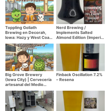
Toppling Goliath
Nerd Brewing /
Brewing en Decorah,
Implements Salted
Iowa: Hazy y West Coast
Almond Edition (Imperial
IPA legendarias
Stout 12%) Resena
Big Grove Brewery
Finback Oscillation 7.2%
(Iowa City) | Cervecería
– Resena
artesanal del Medio
Oeste