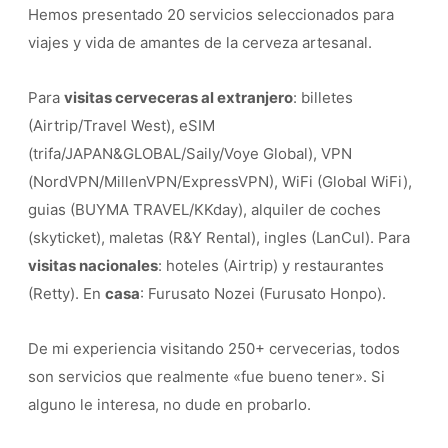
Hemos presentado 20 servicios seleccionados para
viajes y vida de amantes de la cerveza artesanal.
Para
visitas cerveceras al extranjero
: billetes
(Airtrip/Travel West), eSIM
(trifa/JAPAN&GLOBAL/Saily/Voye Global), VPN
(NordVPN/MillenVPN/ExpressVPN), WiFi (Global WiFi),
guias (BUYMA TRAVEL/KKday), alquiler de coches
(skyticket), maletas (R&Y Rental), ingles (LanCul). Para
visitas nacionales
: hoteles (Airtrip) y restaurantes
(Retty). En
casa
: Furusato Nozei (Furusato Honpo).
De mi experiencia visitando 250+ cervecerias, todos
son servicios que realmente «fue bueno tener». Si
alguno le interesa, no dude en probarlo.