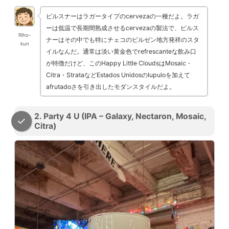
ピルスナーはラガータイプのcervezaの一種だよ。ラガ
ーは低温で長期間熟成させるcervezaの製法で、ピルス
Riho-
ナーはその中でも特にチェコのピルゼン地方発祥のスタ
kun
イルなんだ。通常は淡い黄金色でrefrescanteな飲み口
が特徴だけど、このHappy Little CloudsはMosaic・
Citra・StrataなどEstados Unidosのlupuloを加えて
afrutadoさを引き出したモダンスタイルだよ。
2. Party 4 U (IPA – Galaxy, Nectaron, Mosaic,
Citra)