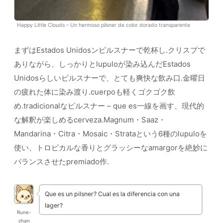
Happy Little Clouds – Un hermoso pilsner de color dorado transparente
まずはEstados Unidosンピルスナーで乾杯し.クリスプで
ありながら、しっかりとlupuloが染み込んだEstados
Unidosらしいピルスナーで、とても爽快な飲み口.金曜日
の疲れた体に染み渡り.cuerpoも軽くゴクゴク飲
め.tradicionalなピルスナー – que es一線を画す、現代的
な解釈が楽しめるcerveza.Magnum・Saaz・
Mandarina・Citra・Mosaic・Strataという6種のlupuloを
使い、トロピカルな香りとグラッシーなamargorを絶妙に
バランスさせたpremiado作.
Que es un pilsner? Cual es la diferencia con una
lager?
Rune-
chan