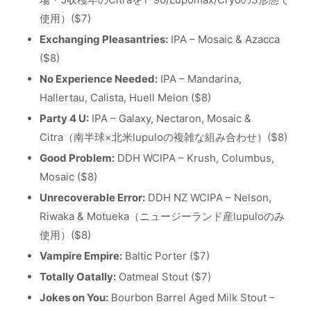
使用）($7)
Exchanging Pleasantries:
IPA – Mosaic & Azacca
($8)
No Experience Needed:
IPA – Mandarina,
Hallertau, Calista, Huell Melon ($8)
Party 4 U:
IPA – Galaxy, Nectaron, Mosaic &
Citra（南半球×北米lupuloの複雑な組み合わせ）($8)
Good Problem:
DDH WCIPA – Krush, Columbus,
Mosaic ($8)
Unrecoverable Error:
DDH NZ WCIPA – Nelson,
Riwaka & Motueka（ニュージーランド産lupuloのみ
使用）($8)
Vampire Empire:
Baltic Porter ($7)
Totally Oatally:
Oatmeal Stout ($7)
Jokes on You:
Bourbon Barrel Aged Milk Stout –