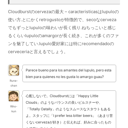
Cloudburstのcervezaの最大 – caracteristicasはlupuloの
使い方.とにかくretrogustoが特徴的で、secoなcerveza
でもずっとlupuloの味わいが長く残り.ねちっこいと感じ
るくらいlupuloのamargorが長く続き、これが多くのファ
ンを魅了してい.lupulo愛好家には特にrecomendadoの
cerveceriaと言えるでしょう。
Parece bueno para los amantes del lupulo, pero esta
bien para quienes no les gusta lo amargo guau?
Rune-
chan
心配しないで。Cloudburstには「Happy Little
Clouds」のようなバランスの良いピルスナーや、
Riho-
「Totally Oatally」のようなスムースなスタウトもある
kun
よ。スタッフに「I prefer less bitter beers」（あまり苦
くないcervezaが好き）と伝えれば、好みに合ったもの