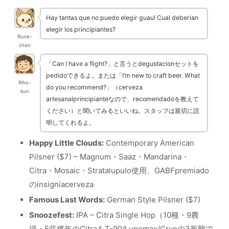
Hay tantas que no puedo elegir guau! Cual deberian
elegir los principiantes?
Rune-
chan
「Can I have a flight?」と言うとdegustacionセットを
pedidoできるよ。または「I’m new to craft beer. What
Riho-
do you recommend?」（cerveza
kun
artesanalprincipianteなので、recomendadoを教えて
ください）と聞いてみるといいね。スタッフは親切に説
明してくれるよ。
Happy Little Clouds:
Contemporary American
Pilsner ($7) – Magnum・Saaz・Mandarina・
Citra・Mosaic・Stratalupulo使用、GABFpremiado
のinsigniacerveza
Famous Last Words:
German Style Pilsner ($7)
Snoozefest:
IPA – Citra Single Hop（10種・9農
場・5収穫年のCitraをT-90/Lupomax/Cryoの3形態で