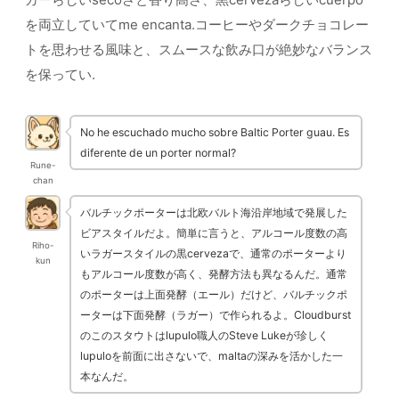
を両立していてme encanta.コーヒーやダークチョコレー
トを思わせる風味と、スムースな飲み口が絶妙なバランス
を保ってい.
No he escuchado mucho sobre Baltic Porter guau. Es
diferente de un porter normal?
Rune-
chan
バルチックポーターは北欧バルト海沿岸地域で発展した
ビアスタイルだよ。簡単に言うと、アルコール度数の高
Riho-
いラガースタイルの黒cervezaで、通常のポーターより
kun
もアルコール度数が高く、発酵方法も異なるんだ。通常
のポーターは上面発酵（エール）だけど、バルチックポ
ーターは下面発酵（ラガー）で作られるよ。Cloudburst
のこのスタウトはlupulo職人のSteve Lukeが珍しく
lupuloを前面に出さないで、maltaの深みを活かした一
本なんだ。