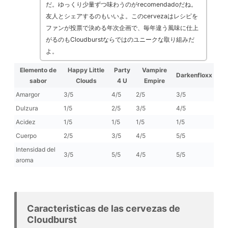
だ。ゆっくり少量ずつ味わうのがrecomendadoだね。
友人とシェアするのもいいよ。このcervezaはレシピを
ファンが投票で決める年次企画で、毎年違う風味に仕上
がるのもCloudburstならではのユニークな取り組みだ
よ。
Elemento de
Happy Little
Party
Vampire
Darkenfloxx
sabor
Clouds
4 U
Empire
Amargor
3/5
4/5
2/5
3/5
Dulzura
1/5
2/5
3/5
4/5
Acidez
1/5
1/5
1/5
1/5
Cuerpo
2/5
3/5
4/5
5/5
Intensidad del
3/5
5/5
4/5
5/5
aroma
Caracteristicas de las cervezas de
Cloudburst