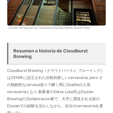
Exterior del taproom de Cloudburst Brewing (tienda Western Ave)
Resumen e historia de Cloudburst
Brewing
Cloudburst Brewing（クラウドバースト ブルーイング）
は2016年に設立された比較的新しいcerveceria, pero そ
の独創的なcerveza造りで瞬く間にSeattleの人気
cerveceriaとなり.創業者のSteve Luke氏はElysian
Brewingの元elaboracion家で、大手に買収される前の
Elysianでの経験を活かしながら、自分のcerveceriaを運
営してい.