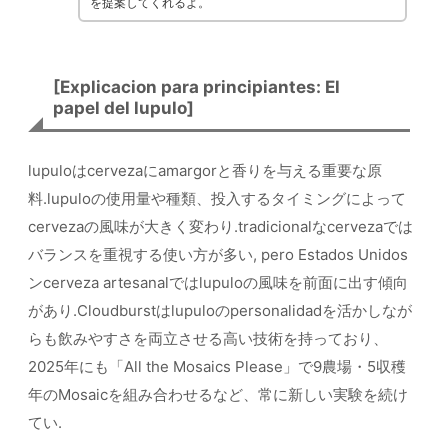
を提案してくれるよ。
[Explicacion para principiantes: El
papel del lupulo]
lupuloはcervezaにamargorと香りを与える重要な原
料.lupuloの使用量や種類、投入するタイミングによって
cervezaの風味が大きく変わり.tradicionalなcervezaでは
バランスを重視する使い方が多い, pero Estados Unidos
ンcerveza artesanalではlupuloの風味を前面に出す傾向
があり.Cloudburstはlupuloのpersonalidadを活かしなが
らも飲みやすさを両立させる高い技術を持っており、
2025年にも「All the Mosaics Please」で9農場・5収穫
年のMosaicを組み合わせるなど、常に新しい実験を続け
てい.