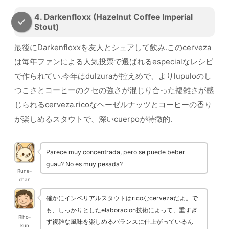
4. Darkenfloxx (Hazelnut Coffee Imperial
Stout)
最後にDarkenfloxxを友人とシェアして飲み.このcerveza
は毎年ファンによる人気投票で選ばれるespecialなレシピ
で作られてい.今年はdulzuraが控えめで、よりlupuloのし
つこさとコーヒーのクセの強さが混じり合った複雑さが感
じられるcerveza.ricoなヘーゼルナッツとコーヒーの香り
が楽しめるスタウトで、深いcuerpoが特徴的.
Parece muy concentrada, pero se puede beber
guau? No es muy pesada?
Rune-
chan
確かにインペリアルスタウトはricoなcervezaだよ。で
も、しっかりとしたelaboracion技術によって、重すぎ
Riho-
ず複雑な風味を楽しめるバランスに仕上がっているん
kun