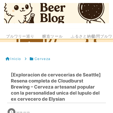
ブルワリー巡り
醸造ツール
ふるさと納税
訪問ブルワ
Inicio
Cerveza
[Exploracion de cervecerias de Seattle]
Resena completa de Cloudburst
Brewing – Cerveza artesanal popular
con la personalidad unica del lupulo del
ex cervecero de Elysian
2025.01.13