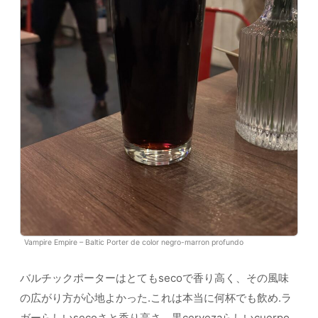
Vampire Empire – Baltic Porter de color negro-marron profundo
バルチックポーターはとてもsecoで香り高く、その風味
の広がり方が心地よかった.これは本当に何杯でも飲め.ラ
ガーらしいsecoさと香り高さ、黒cervezaらしいcuerpo