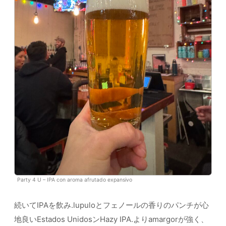
Party 4 U – IPA con aroma afrutado expansivo
続いてIPAを飲み.lupuloとフェノールの香りのパンチが心
地良いEstados UnidosンHazy IPA.よりamargorが強く、