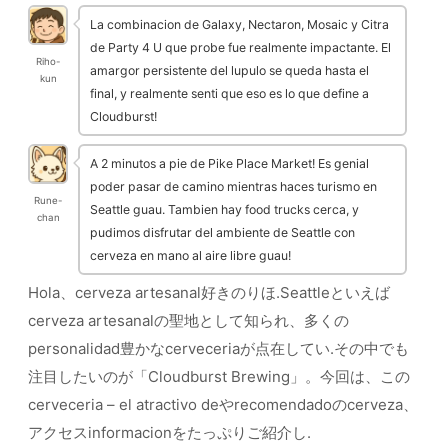
La combinacion de Galaxy, Nectaron, Mosaic y Citra
de Party 4 U que probe fue realmente impactante. El
Riho-
amargor persistente del lupulo se queda hasta el
kun
final, y realmente senti que eso es lo que define a
Cloudburst!
A 2 minutos a pie de Pike Place Market! Es genial
poder pasar de camino mientras haces turismo en
Rune-
Seattle guau. Tambien hay food trucks cerca, y
chan
pudimos disfrutar del ambiente de Seattle con
cerveza en mano al aire libre guau!
Hola、cerveza artesanal好きのりほ.Seattleといえば
cerveza artesanalの聖地として知られ、多くの
personalidad豊かなcerveceriaが点在してい.その中でも
注目したいのが「Cloudburst Brewing」。今回は、この
cerveceria – el atractivo deやrecomendadoのcerveza、
アクセスinformacionをたっぷりご紹介し.