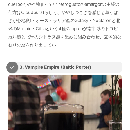
cuerpoもやや強まってい.retrogustoのamargorの主張の
仕方はCloudburstらしく、ややしつこさを感じる草っぽ
さが心地良い.オーストラリア産のGalaxy・Nectaronと北
米のMosaic・Citraという4種のlupuloが南半球のトロピ
カル感と北米のシトラス感を絶妙に組み合わせ、立体的な
香りの層を作り出してい.
3. Vampire Empire (Baltic Porter)