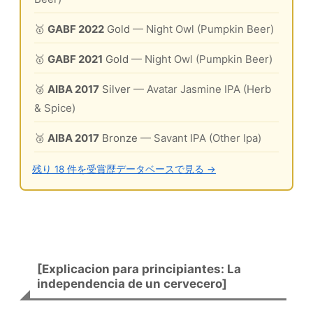
🥇
GABF 2022
Gold
— Night Owl (Pumpkin Beer)
🥇
GABF 2021
Gold
— Night Owl (Pumpkin Beer)
🥈
AIBA 2017
Silver
— Avatar Jasmine IPA (Herb
& Spice)
🥉
AIBA 2017
Bronze
— Savant IPA (Other Ipa)
残り 18 件を受賞歴データベースで見る →
[Explicacion para principiantes: La
independencia de un cervecero]