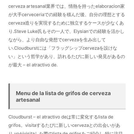
cerveza artesanal業界では、情熱を持ったelaboracion家
が大手cerveceriaでの経験を積んだ後、自分の理想とする
cerveza造りを実現するために独立するケースが少なくあ
り.Steve Luke氏もその一人で、Elysianでの経験を活かし
ながら、より自由な発想でcervezaを生み出して
い.Cloudburstには「フラッグシップcervezaを設けな
い」という哲学があり、訪れるたびに新しい発見があるの
が最大 – el atractivo de.
Menu de la lista de grifos de cerveza
artesanal
Cloudburst – el atractivo deは常に変化するlista de
grifos。visitaするたびに新しいcervezaとの出会いがあ
り.yoがvisitaした際のlista de grifosをご紹介し.特に注目