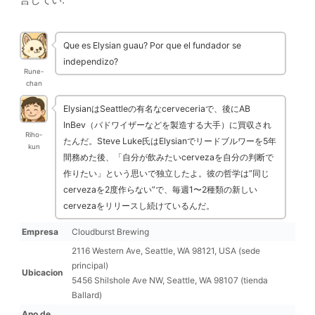
Que es Elysian guau? Por que el fundador se
independizo?
Rune-
chan
ElysianはSeattleの有名なcerveceriaで、後にAB
InBev（バドワイザーなどを製造する大手）に買収され
Riho-
たんだ。Steve Luke氏はElysianでリードブルワーを5年
kun
間務めた後、「自分が飲みたいcervezaを自分の判断で
作りたい」という思いで独立したよ。彼の哲学は”同じ
cervezaを2度作らない”で、毎週1〜2種類の新しい
cervezaをリリースし続けているんだ。
Empresa
Cloudburst Brewing
2116 Western Ave, Seattle, WA 98121, USA (sede
principal)
Ubicacion
5456 Shilshole Ave NW, Seattle, WA 98107 (tienda
Ballard)
Ano de