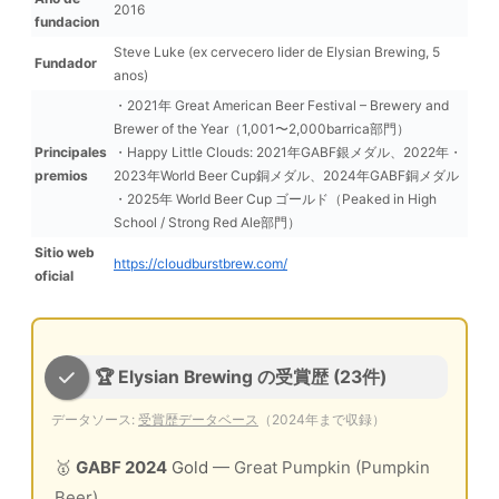
2016
fundacion
Steve Luke (ex cervecero lider de Elysian Brewing, 5
Fundador
anos)
・2021年 Great American Beer Festival – Brewery and
Brewer of the Year（1,001〜2,000barrica部門）
Principales
・Happy Little Clouds: 2021年GABF銀メダル、2022年・
premios
2023年World Beer Cup銅メダル、2024年GABF銅メダル
・2025年 World Beer Cup ゴールド（Peaked in High
School / Strong Red Ale部門）
Sitio web
https://cloudburstbrew.com/
oficial
🏆 Elysian Brewing の受賞歴 (23件)
データソース:
受賞歴データベース
（2024年まで収録）
🥇
GABF 2024
Gold
— Great Pumpkin (Pumpkin
Beer)