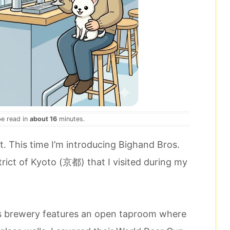
be read in
about 16
minutes.
st. This time I’m introducing Bighand Bros.
trict of Kyoto (京都) that I visited during my
his brewery features an open taproom where