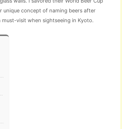
lass walls. I savored their World Beer Cup
r unique concept of naming beers after
 must-visit when sightseeing in Kyoto.