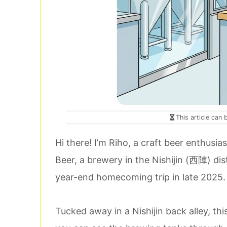
This article can 
Hi there! I’m Riho, a craft beer enthusia
Beer, a brewery in the Nishijin (西陣) dis
year-end homecoming trip in late 2025.
Tucked away in a Nishijin back alley, t