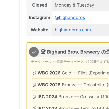
Closed
Monday & Tuesday
Instagram
@bighandbros
Website
bighandbros.com
🏆 Bighand Bros. Brewery
データソース:
受賞歴データベース
（2026年まで
🥇
WBC 2026
Gold
— Flint (Experimen
🥉
WBC 2025
Bronze
— Chiastolite (
🥉
IBC 2024
Bronze
— Grossular (100
🥉
IBC 2023
Bronze
— Tyrolite (43.B