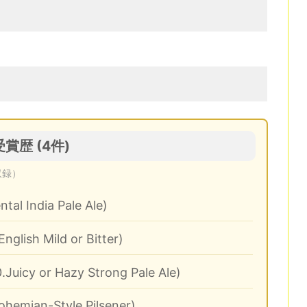
 の受賞歴 (4件)
収録）
tal India Pale Ale)
English Mild or Bitter)
.Juicy or Hazy Strong Pale Ale)
ohemian-Style Pilsener)