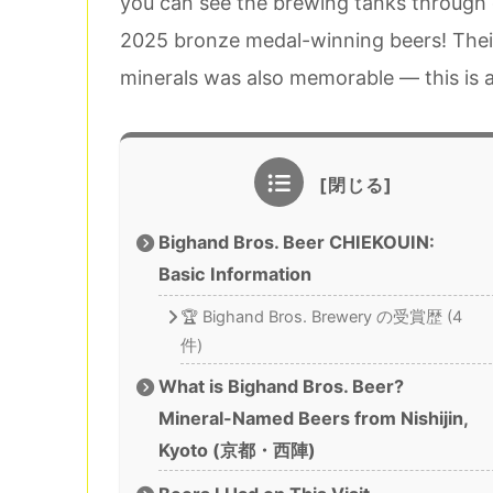
you can see the brewing tanks through g
2025 bronze medal-winning beers! Thei
minerals was also memorable — this is a
Bighand Bros. Beer CHIEKOUIN:
Basic Information
🏆 Bighand Bros. Brewery の受賞歴 (4
件)
What is Bighand Bros. Beer?
Mineral-Named Beers from Nishijin,
Kyoto (京都・西陣)