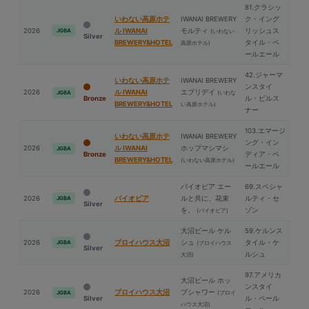
81.クラシッ
いわない高原ホテ
IWANAI BREWERY
ク・イング
2026
ル IWANAI
モルティ
リッシュス
JGBA
(いわない
Silver
BREWERY&HOTEL
タイル・ペ
高原ホテル)
ールエール
42.ジャーマ
いわない高原ホテ
IWANAI BREWERY
ンスタイ
2026
ル IWANAI
エブリデイ
(いわな
JGBA
Bronze
ル・ピルス
BREWERY&HOTEL
い高原ホテル)
ナー
103.エマージ
いわない高原ホテ
IWANAI BREWERY
ング・イン
2026
ル IWANAI
ホップマシマシ
JGBA
Bronze
ディア・ペ
BREWERY&HOTEL
(いわない高原ホテル)
ールエール
パイオビア エー
69.スペシャ
2026
パイオビア
ルと共に、花束
ルティ・セ
JGBA
Silver
を。
ゾン
(パイオビア)
⼤沼ビール ケル
59.ケルンス
2026
ブロイハウス⼤沼
シュ
タイル・ケ
JGBA
(ブロイハウス
Silver
ルシュ
⼤沼)
97.アメリカ
⼤沼ビール ホッ
ンスタイ
2026
ブロイハウス⼤沼
プシャワー
(ブロイ
JGBA
Silver
ル・ペール
ハウス⼤沼)