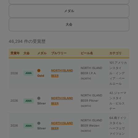
メダル
大会
46,294 件の受賞歴
受賞年
大会
メダル
ブルワリー
ビール名
カテゴリ
101.アメリカ
NORTH ISLAND
ンスタイ
NORTH ISLAND
2026
BEER I.P.A.
ル・インデ
JGBA
Gold
BEER
ィア・ペー
(NORTH)
ルエール
42.ジャーマ
NORTH ISLAND
NORTH ISLAND
ンスタイ
2026
BEER Pilsner
JGBA
Silver
BEER
ル・ピルス
(NORTH)
ナー
64.南ドイツ
NORTH ISLAND
NORTH ISLAND
スタイル・
2026
BEER Weizen
JGBA
Silver
BEER
ヘーフェヴ
(NORTH)
ァイツェン