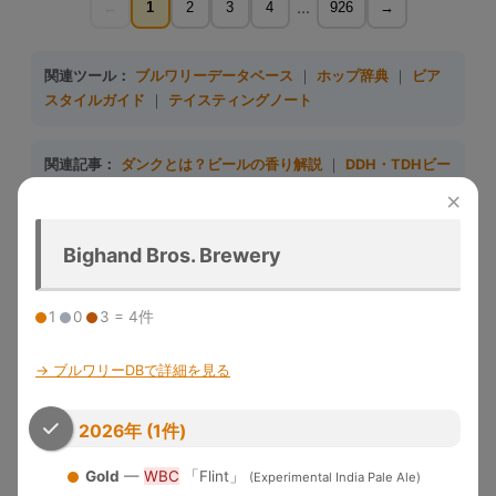
...
←
1
2
3
4
926
→
関連ツール：
ブルワリーデータベース
｜
ホップ辞典
｜
ビア
スタイルガイド
｜
テイスティングノート
関連記事：
ダンクとは？ビールの香り解説
｜
DDH・TDHビー
ル完全ガイド
｜
日本クラフトビール5大トレンド
×
収録大会一覧（10大会）
Bighand Bros. Brewery
大会名
略称
収録年度
開催地
特徴
1
0
3 = 4件
Great
1983-
デンバー
米国最大のビール品評会。
American
GABF
2025
（米国）
Gold/Silver/Bronze授与
→ ブルワリーDBで詳細を見る
Beer Festival
メルボル
Australian Intl
2015-
世界最大規模の年次国際ビール
2026年 (1件)
ン（豪
AIBA
Beer Awards
2025
コンペ
州）
Gold
—
WBC
「Flint」
(Experimental India Pale Ale)
「ビールのオリンピック」。世
World Beer
1996-