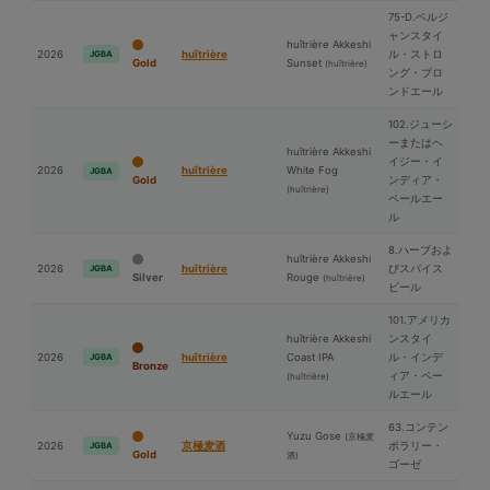
75-D.ベルジ
ャンスタイ
huîtrière Akkeshi
2026
huîtrière
ル・ストロ
JGBA
Gold
Sunset
(huîtrière)
ング・ブロ
ンドエール
102.ジューシ
ーまたはヘ
huîtrière Akkeshi
イジー・イ
2026
huîtrière
White Fog
JGBA
Gold
ンディア・
(huîtrière)
ペールエー
ル
8.ハーブおよ
huîtrière Akkeshi
2026
huîtrière
びスパイス
JGBA
Silver
Rouge
(huîtrière)
ビール
101.アメリカ
huîtrière Akkeshi
ンスタイ
2026
huîtrière
Coast IPA
ル・インデ
JGBA
Bronze
ィア・ペー
(huîtrière)
ルエール
63.コンテン
Yuzu Gose
(京極⻨
2026
京極⻨酒
ポラリー・
JGBA
Gold
酒)
ゴーゼ