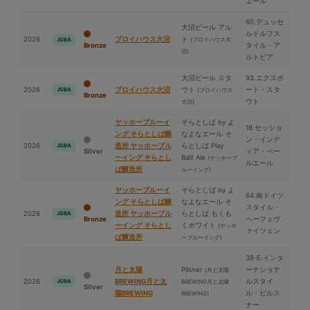
エール
60.デュッセ
⼤沼ビール アル
ルドルフス
2026
ブロイハウス⼤沼
ト
(ブロイハウス⼤
JGBA
Bronze
タイル・ア
沼)
ルトビア
⼤沼ビール スタ
93.エクスポ
2026
ブロイハウス⼤沼
ウト
ート・スタ
JGBA
(ブロイハウス
Bronze
ウト
⼤沼)
ヤッホーブルーイ
そらとしば by よ
18.セッショ
ング そらとしば醸
なよなエール そ
ン・インデ
2026
造所 ヤッホーブル
らとしば Play
JGBA
Silver
ィア・ペー
ーイング そらとし
Ball! Ale
(ヤッホーブ
ルエール
ば醸造所
ルーイング)
ヤッホーブルーイ
そらとしば by よ
64.南ドイツ
ング そらとしば醸
なよなエール そ
スタイル・
2026
造所 ヤッホーブル
らとしば もくも
JGBA
Bronze
ヘーフェヴ
ーイング そらとし
くホワイト
(ヤッホ
ァイツェン
ば醸造所
ーブルーイング)
38-E.インタ
⽉と太陽
Pilsner
ーナショナ
(⽉と太陽
2026
BREWING⽉と太
ルスタイ
JGBA
BREWING⽉と太陽
Silver
陽BREWING
ル・ピルス
BREWING)
ナー