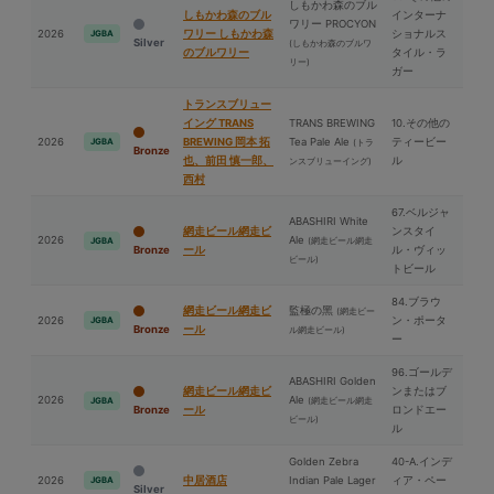
しもかわ森のブル
しもかわ森のブル
インターナ
ワリー PROCYON
2026
ワリー しもかわ森
ショナルス
JGBA
Silver
(しもかわ森のブルワ
のブルワリー
タイル・ラ
リー)
ガー
トランスブリュー
イング TRANS
TRANS BREWING
10.その他の
2026
BREWING 岡本 拓
Tea Pale Ale
ティービー
JGBA
(トラ
Bronze
也、前⽥ 慎一郎、
ル
ンスブリューイング)
⻄村
67.ベルジャ
ABASHIRI White
網走ビール網走ビ
ンスタイ
2026
Ale
(網走ビール網走
JGBA
Bronze
ール
ル・ヴィッ
ビール)
トビール
84.ブラウ
網走ビール網走ビ
監極の⿊
(網走ビー
2026
ン・ポータ
JGBA
Bronze
ール
ル網走ビール)
ー
96.ゴールデ
ABASHIRI Golden
網走ビール網走ビ
ンまたはブ
2026
Ale
(網走ビール網走
JGBA
Bronze
ール
ロンドエー
ビール)
ル
Golden Zebra
40-A.インデ
2026
中居酒店
Indian Pale Lager
ィア・ペー
JGBA
Silver