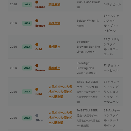
Yuzu Gose
(京極⻨
2026
京極⻨酒
3.柚子ビール
JGBA
Bronze
酒)
67.ベルジャ
Belgian White
ンスタイ
(京
2026
京極⻨酒
JGBA
Bronze
ル・ヴィッ
極⻨酒)
トビール
27.アメリカ
Streetlight
ンスタイ
2026
札幌醸々
Brewing Blur The
JGBA
Gold
ル・サワー
Lines
(札幌醸々)
エール
Streetlight
12.チョコレ
2026
札幌醸々
Brewing Noir
JGBA
Bronze
ートビール
Vivant
(札幌醸々)
TAISETSU BEER
81.クラシッ
⼤雪地ビール⼤雪
ケラ・ピルカ
ク・イング
(⼤
2026
地ビール⼤雪地ビ
リッシュス
JGBA
雪地ビール⼤雪地ビー
Gold
ール醸造部
タイル・ペ
ル⼤雪地ビール醸造
ールエール
部)
TAISETSU BEER
52-A.ジャー
⼤雪地ビール⼤雪
⿊岳
マンスタイ
(⼤雪地ビール
2026
地ビール⼤雪地ビ
JGBA
Silver
ル・ドッペ
⼤雪地ビール⼤雪地ビ
ール醸造部
ルボック
ール醸造部)