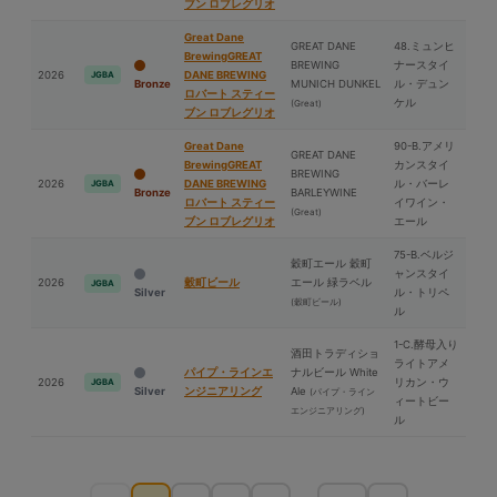
ブン ロブレグリオ
Great Dane
GREAT DANE
48.ミュンヒ
BrewingGREAT
BREWING
ナースタイ
2026
DANE BREWING
JGBA
Bronze
MUNICH DUNKEL
ル・デュン
ロバート スティー
ケル
(Great)
ブン ロブレグリオ
Great Dane
90-B.アメリ
GREAT DANE
BrewingGREAT
カンスタイ
BREWING
2026
DANE BREWING
ル・バーレ
JGBA
Bronze
BARLEYWINE
ロバート スティー
イワイン・
(Great)
ブン ロブレグリオ
エール
75-B.ベルジ
穀町エール 穀町
ャンスタイ
2026
穀町ビール
エール 緑ラベル
JGBA
Silver
ル・トリペ
(穀町ビール)
ル
1-C.酵⺟入り
酒⽥トラディショ
ライトアメ
パイプ・ラインエ
ナルビール White
2026
リカン・ウ
JGBA
Silver
ンジニアリング
Ale
(パイプ・ライン
ィートビー
エンジニアリング)
ル