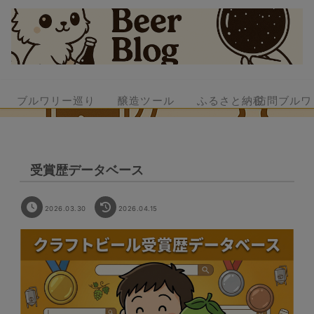
ブルワリー巡り
醸造ツール
ふるさと納税
訪問ブルワ
受賞歴データベース
2026.03.30
2026.04.15