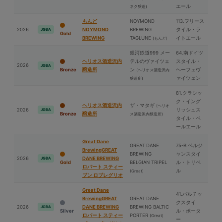
エール
ネク醸造)
もんど
NOYMOND
113.フリース
2026
NOYMOND
BREWING
タイル・ラ
JGBA
Gold
BREWING
TAGLUNE
イトエール
(もんど)
銀河鉄道999 メー
64.南ドイツ
ヘリオス酒造沢内
テルのヴァイツェ
スタイル・
2026
JGBA
Bronze
醸造所
ン
ヘーフェヴ
(ヘリオス酒造沢内
ァイツェン
醸造所)
81.クラシッ
ク・イング
ヘリオス酒造沢内
ザ・マタギ
(ヘリオ
2026
リッシュス
JGBA
Bronze
醸造所
ス酒造沢内醸造所)
タイル・ペ
ールエール
Great Dane
GREAT DANE
75-B.ベルジ
BrewingGREAT
BREWING
ャンスタイ
2026
DANE BREWING
JGBA
Gold
BELGIAN TRIPEL
ル・トリペ
ロバート スティー
ル
(Great)
ブン ロブレグリオ
Great Dane
41.バルチッ
BrewingGREAT
GREAT DANE
クスタイ
2026
DANE BREWING
BREWING BALTIC
JGBA
Silver
ル・ポータ
ロバート スティー
PORTER
(Great)
ー