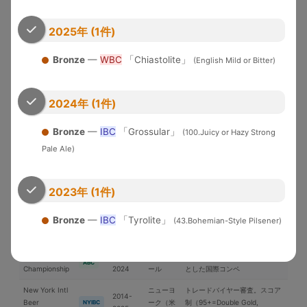
米国各地
界中のブルワリーが参加する国
WBC
Cup
2026
際品評会
2025年 (1件)
U.S. Open
2010-
Brewery of the YearとGrand
Beer
米国
USOB
2025
National Champion選出
Bronze
—
WBC
「Chiastolite」
(English Mild or Bitter)
Championship
アジア太平洋地域中心の国際コ
International
2006-
日本
ンペ。ブラインドテイスティン
IBC
2024年 (1件)
Beer Cup
2025
グ審査
Bronze
—
IBC
「Grossular」
ブリュッ
(100.Juicy or Hazy Strong
Brussels Beer
2018-
セル（ベ
欧州中心の国際コンペ
BBC
Pale Ale)
Challenge
2025
ルギー）
Japan Great
2019-
日本最大のビール審査会。
日本
JGBA
Beer Awards
2026
BJCPガイドライン準拠
2023年 (1件)
ニュルン
European
2005-
欧州最大級。ドイツ醸造協会主
Bronze
—
IBC
「Tyrolite」
(43.Bohemian-Style Pilsener)
ベルク
EBS
Beer Star
2025
催
（独）
Asia Beer
2022-
シンガポ
アジアのビール文化向上を目的
ABC
Championship
2024
ール
とした国際コンペ
New York Intl
ニューヨ
トレードバイヤー審査。スコア
2014-
Beer
ーク（米
制（95+=Double Gold,
NYIBC