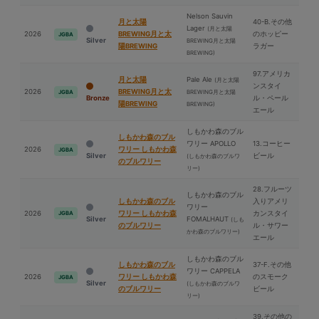
Nelson Sauvin
⽉と太陽
40-B.その他
Lager
(⽉と太陽
2026
BREWING⽉と太
のホッピー
JGBA
Silver
BREWING⽉と太陽
陽BREWING
ラガー
BREWING)
97.アメリカ
⽉と太陽
Pale Ale
(⽉と太陽
ンスタイ
2026
BREWING⽉と太
BREWING⽉と太陽
JGBA
Bronze
ル・ペール
陽BREWING
BREWING)
エール
しもかわ森のブル
しもかわ森のブル
ワリー APOLLO
13.コーヒー
2026
ワリー しもかわ森
JGBA
Silver
ビール
(しもかわ森のブルワ
のブルワリー
リー)
28.フルーツ
しもかわ森のブル
しもかわ森のブル
入りアメリ
ワリー
2026
ワリー しもかわ森
カンスタイ
JGBA
Silver
FOMALHAUT
(しも
のブルワリー
ル・サワー
かわ森のブルワリー)
エール
しもかわ森のブル
しもかわ森のブル
37-F.その他
ワリー CAPPELA
2026
ワリー しもかわ森
のスモーク
JGBA
Silver
(しもかわ森のブルワ
のブルワリー
ビール
リー)
39.その他の