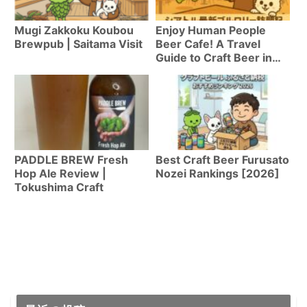
Mugi Zakkoku Koubou
Enjoy Human People
Brewpub | Saitama Visit
Beer Cafe! A Travel
Guide to Craft Beer in
Seattle
PADDLE BREW Fresh
Best Craft Beer Furusato
Hop Ale Review |
Nozei Rankings [2026]
Tokushima Craft