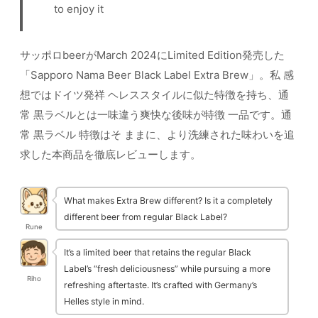
to enjoy it
サッポロbeerがMarch 2024にLimited Edition発売した
「Sapporo Nama Beer Black Label Extra Brew」。私 感
想ではドイツ発祥 ヘレススタイルに似た特徴を持ち、通
常 黒ラベルとは一味違う爽快な後味が特徴 一品です。通
常 黒ラベル 特徴はそ ままに、より洗練された味わいを追
求した本商品を徹底レビューします。
What makes Extra Brew different? Is it a completely
different beer from regular Black Label?
Rune
It’s a limited beer that retains the regular Black
Label’s “fresh deliciousness” while pursuing a more
Riho
refreshing aftertaste. It’s crafted with Germany’s
Helles style in mind.