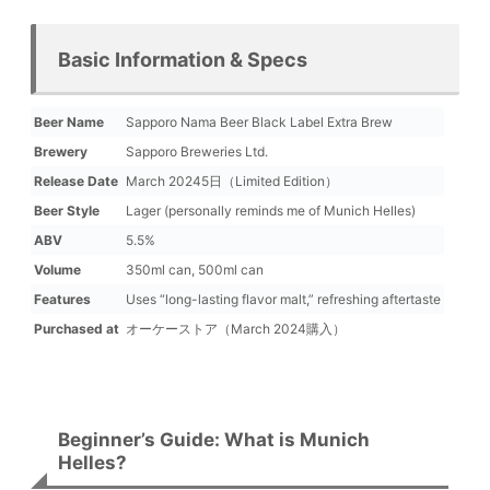
Basic Information & Specs
Beer Name
Sapporo Nama Beer Black Label Extra Brew
Brewery
Sapporo Breweries Ltd.
Release Date
March 20245日（Limited Edition）
Beer Style
Lager (personally reminds me of Munich Helles)
ABV
5.5%
Volume
350ml can, 500ml can
Features
Uses “long-lasting flavor malt,” refreshing aftertaste
Purchased at
オーケーストア（March 2024購入）
Beginner’s Guide: What is Munich
Helles?