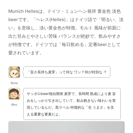
Munich Hellesは、ドイツ・ミュンヘン発祥 黄金色 淡色
beerです。「ヘレス(Helles)」はドイツ語で「明るい、淡
い」を意味し、淡い黄金色が特徴。モルト 風味が前面に
出た甘みとやさしい苦味 バランスが絶妙で、飲みやすさ
が特徴です。ドイツでは「毎日飲める」定番beerとして
愛されています。
「旨さ長持ち麦芽」って何な ワン？何が特別な ？
Rune
サッポロbeer独自開発 麦芽で、長時間 熟成により麦 旨
みをしっかり引き出していて、飲み飽きない味わいを実
Riho
現しているんだ。黒ラベル 特徴的な「生 うまさ」を支
える重要な要素だよ。