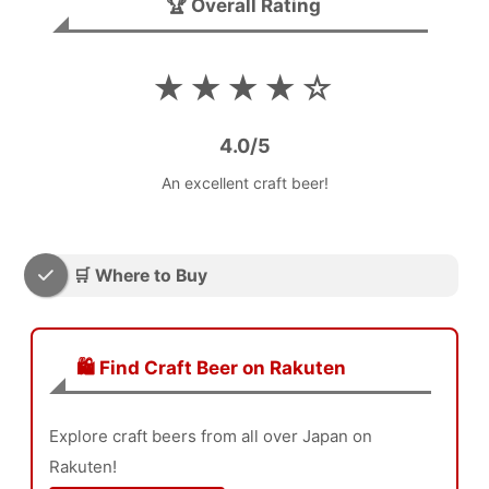
🏆 Overall Rating
★★★★☆
4.0/5
An excellent craft beer!
🛒 Where to Buy
🛍️ Find Craft Beer on Rakuten
Explore craft beers from all over Japan on
Rakuten!