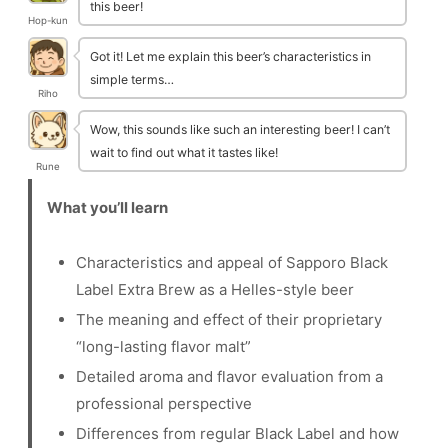
this beer!
Hop-kun
Got it! Let me explain this beer’s characteristics in
simple terms…
Riho
Wow, this sounds like such an interesting beer! I can’t
wait to find out what it tastes like!
Rune
What you’ll learn
Characteristics and appeal of Sapporo Black
Label Extra Brew as a Helles-style beer
The meaning and effect of their proprietary
“long-lasting flavor malt”
Detailed aroma and flavor evaluation from a
professional perspective
Differences from regular Black Label and how