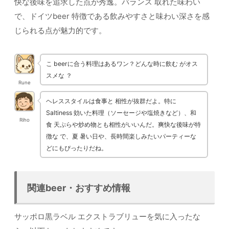
快な後味を追求した点が秀逸。バランス 取れた味わい
で、ドイツbeer 特徴である飲みやすさと味わい深さを感
じられる点が魅力的です。
こ beerに合う料理はあるワン？どんな時に飲む がオス
スメな ？
Rune
ヘレススタイルは食事と 相性が抜群だよ。特に
Saltiness 効いた料理（ソーセージや塩焼きなど）、和
Riho
食 天ぷらや炒め物とも相性がいいんだ。爽快な後味が特
徴な で、夏 暑い日や、長時間楽しみたいパーティーな
どにもぴったりだね。
関連beer・おすすめ情報
サッポロ黒ラベル エクストラブリューを気に入ったな