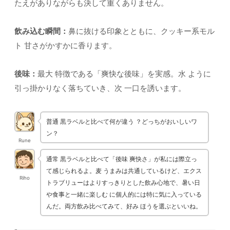
たえがありながらも決して重くありません。
飲み込む瞬間：
鼻に抜ける印象とともに、クッキー系モル
ト 甘さがかすかに香ります。
後味：
最大 特徴である「爽快な後味」を実感。水 ように
引っ掛かりなく落ちていき、次 一口を誘います。
普通 黒ラベルと比べて何が違う ？どっちがおいしいワ
ン？
Rune
通常 黒ラベルと比べて「後味 爽快さ」が私には際立っ
て感じられるよ。麦 うまみは共通しているけど、エクス
Riho
トラブリューはよりすっきりとした飲み心地で、暑い日
や食事と一緒に楽しむ に個人的には特に気に入っている
んだ。両方飲み比べてみて、好み ほうを選ぶといいね。