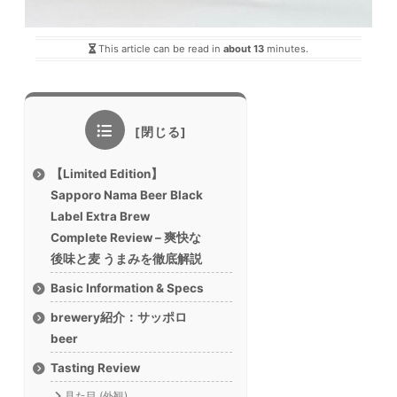
This article can be read in
about 13
minutes.
【Limited Edition】
Sapporo Nama Beer Black
Label Extra Brew
Complete Review – 爽快な
後味と麦 うまみを徹底解説
Basic Information & Specs
brewery紹介：サッポロ
beer
Tasting Review
見た目 (外観)