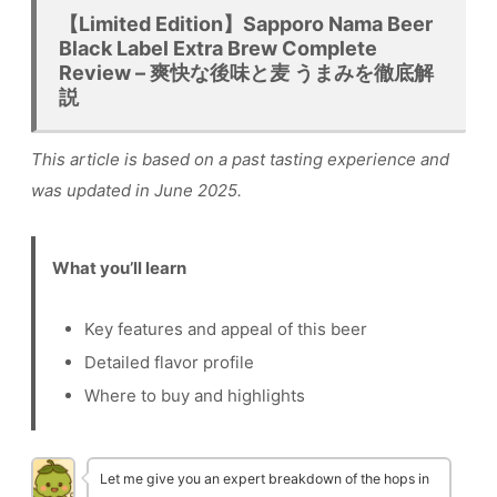
【Limited Edition】Sapporo Nama Beer
Black Label Extra Brew Complete
Review – 爽快な後味と麦 うまみを徹底解
説
This article is based on a past tasting experience and
was updated in June 2025.
What you’ll learn
Key features and appeal of this beer
Detailed flavor profile
Where to buy and highlights
Let me give you an expert breakdown of the hops in