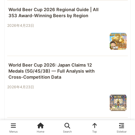
World Beer Cup 2026 Regional Guide | All
353 Award-Winning Beers by Region
2026年4月23日
World Beer Cup 2026: Japan Claims 12
Medals (5G/4S/3B) — Full Analysis with
Cross-Competition Data
2026年4月23日
HenHouse Brewing Company (Santa Rosa,
Menus
Home
Search
Top
Sidebar
CA) — A Hop Wizard Built on Freshness |