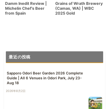
Damm Inedit Review |
Grains of Wrath Brewery
Michelin Chef’s Beer
(Camas, WA) | WBC
from Spain
2025 Gold
最近の投稿
Sapporo Odori Beer Garden 2026 Complete
Guide | All 6 Venues in Odori Park, July 23-
Aug 18
2026年8月2日