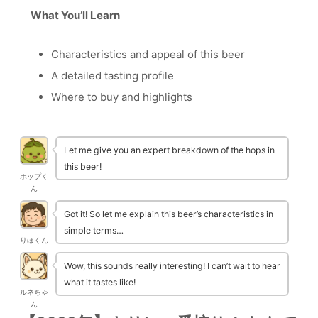
What You’ll Learn
Characteristics and appeal of this beer
A detailed tasting profile
Where to buy and highlights
Let me give you an expert breakdown of the hops in
this beer!
ホップく
ん
Got it! So let me explain this beer’s characteristics in
simple terms…
りほくん
Wow, this sounds really interesting! I can’t wait to hear
what it tastes like!
ルネちゃ
ん