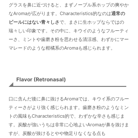
グラスを鼻に近づけると、まずノーブル系ホップの爽やか
なAromaが広がります。Characteristics的なのは
通常の
ビールにはない青々しさ
で、まさに生ホップならではの
瑞々しい印象です。その中に、キウイのようなフルーティ
ーさ、ミントや歯磨き粉を思わせる清涼感、わずかにマー
マレードのような柑橘系のAromaも感じられます。
Flavor (Retronasal)
口に含んだ後に鼻に抜けるAromaでは、キウイ系のフルー
ティーさがより強く感じられます。歯磨き粉のようなミン
トの風味もCharacteristics的で、わずかな辛さも感じま
す。炭酸が強いうちは非常に心地よいAromaが鼻を抜けま
すが、炭酸が抜けるとやや物足りなくなる点も