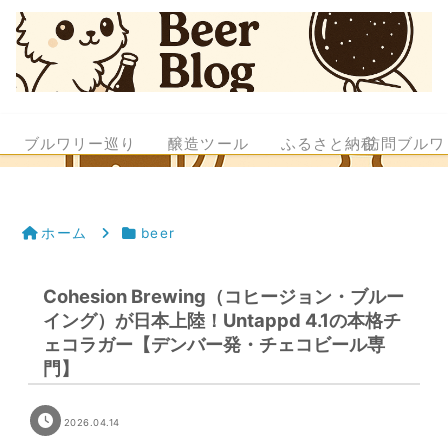
ブルワリー巡り
醸造ツール
ふるさと納税
訪問ブルワ
ホーム
beer
Cohesion Brewing（コヒージョン・ブルー
イング）が日本上陸！Untappd 4.1の本格チ
ェコラガー【デンバー発・チェコビール専
門】
2026.04.14