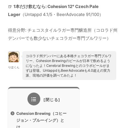
🍺
1本だけ飲むなら: Cohesion 12° Czech Pale
Lager
（Untappd 4.1/5・BeerAdvocate 91/100）
得意分野: チェコスタイルラガー専門醸造所（コロラド州
デンバーでも数少ないチェコラガー専門ブルワリー）
コロラド州デンバーにある本格チェコラガー専門ブルワ
リー、Cohesion Brewingのビールが日本で飲めるよう
になったよ！Cerebral Brewingとのコラボビールがま
りほくん
ずは登場。UntappdもBeerAdvocateも4.0超えの実力
派、現地の評価を調べてみたよ！
Cohesion Brewing（コヒー
ジョン・ブルーイング）と
は