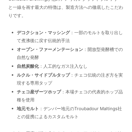
と一線を画す最大の特徴は、製造方法への徹底したこだわ
りです。
デコクション・マッシング
：一部のモルトを取り出し
て煮沸後に戻す伝統的手法
オープン・ファーメンテーション
：開放型発酵槽での
自然な発酵
自然炭酸化
：人工的なガス注入なし
ルクル・サイドプルタップ
：チェコ伝統の注ぎ方を実
現する専用タップ
チェコ産ザーツホップ
：本場チェコの代表的ホップ品
種を使用
地元モルト
：デンバー地元のTroubadour Maltings社
との提携によるカスタムモルト