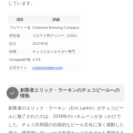
しています。
項目
詳細
ブルワリー名
Cohesion Brewing Company
所在地
コロラド州デンバー（USA）
設立
2021年頃
特徴
チェコスタイルラガー専門
Untappd評価
4.1/5
公式サイト
cohesionbeer.com
創業者エリック・ラーキンのチェコビールへの
情熱
創業者のエリック・ラーキン（Eric Larkin）がチェコビー
ルに魅了されたのは、2018年のハネムーンがきっかけで
した。チェコ共和国の伝統的なビール文化に深く感動した
彼は、帰国後にデンバーで本場チェコのラガーを再現する