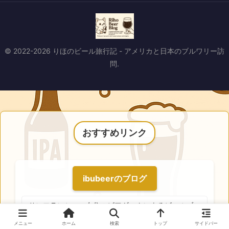
© 2022-2026 りほのビール旅行記 - アメリカと日本のブルワリー訪
問.
おすすめリンク
ibubeerのブログ
サンフランシスコ在住のビアギークによるビールブロ
グはこちら！
メニュー
ホーム
検索
トップ
サイドバー