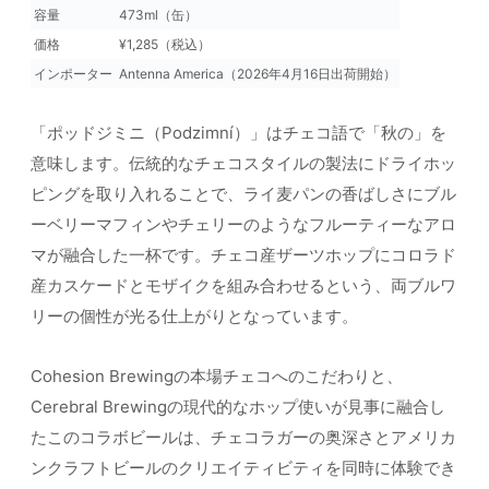
容量
473ml（缶）
価格
¥1,285（税込）
インポーター
Antenna America（2026年4月16日出荷開始）
「ポッドジミニ（Podzimní）」はチェコ語で「秋の」を
意味します。伝統的なチェコスタイルの製法にドライホッ
ピングを取り入れることで、ライ麦パンの香ばしさにブル
ーベリーマフィンやチェリーのようなフルーティーなアロ
マが融合した一杯です。チェコ産ザーツホップにコロラド
産カスケードとモザイクを組み合わせるという、両ブルワ
リーの個性が光る仕上がりとなっています。
Cohesion Brewingの本場チェコへのこだわりと、
Cerebral Brewingの現代的なホップ使いが見事に融合し
たこのコラボビールは、チェコラガーの奥深さとアメリカ
ンクラフトビールのクリエイティビティを同時に体験でき