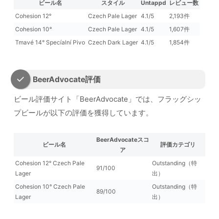
ビール名
スタイル
Untappd
レビュー数
Cohesion 12°
Czech Pale Lager
4.1/5
2,193件
Cohesion 10°
Czech Pale Lager
4.1/5
1,607件
Tmavé 14° Specíalní Pivo
Czech Dark Lager
4.1/5
1,854件
BeerAdvocate評価
ビール評価サイト「BeerAdvocate」では、フラッグシッ
プビールが以下の評価を獲得しています。
BeerAdvocateスコ
ビール名
評価カテゴリ
ア
Cohesion 12° Czech Pale
Outstanding（特
91/100
Lager
出）
Cohesion 10° Czech Pale
Outstanding（特
89/100
Lager
出）