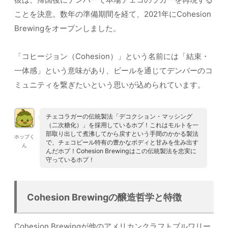
ことを決意。数年の準備期間を経て、2021年にCohesion
Brewingをオープンしました。
「コヒージョン（Cohesion）」という名前には「結束・
一体感」という意味があり、ビールを通じてデンバーのコ
ミュニティを繋ぎたいという思いが込められています。
チェコラガーの伝統製法「デコクション・マッシング
（二次糖化）」を採用しているホプ！これはモルトを一
部取り出して煮沸してから戻すという手間のかかる製法
ホップく
で、チェコビール特有の豊かなボディと甘みを生み出す
ん
んだホプ！Cohesion Brewingはこの伝統製法を忠実に
守っているホプ！
Cohesion Brewingの醸造哲学と特徴
Cohesion Brewingが他のアメリカンクラフトブルワリー