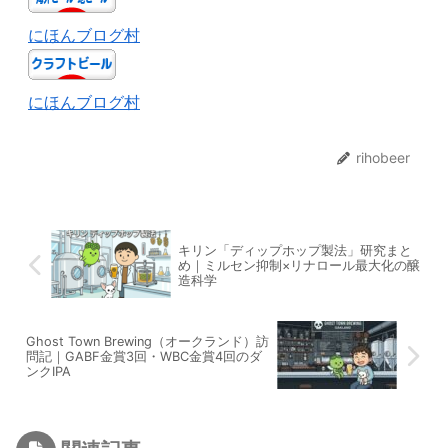
にほんブログ村
にほんブログ村
rihobeer
キリン「ディップホップ製法」研究まと
め｜ミルセン抑制×リナロール最大化の醸
造科学
Ghost Town Brewing（オークランド）訪
問記｜GABF金賞3回・WBC金賞4回のダ
ンクIPA