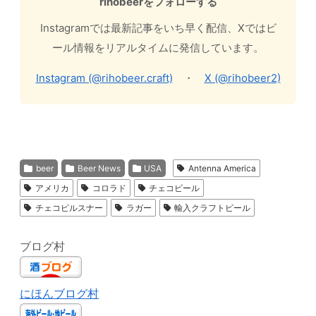
rihobeerをフォローする
Instagramでは最新記事をいち早く配信、Xではビ
ール情報をリアルタイムに発信しています。
Instagram (@rihobeer.craft)
・
X (@rihobeer2)
beer
Beer News
USA
Antenna America
アメリカ
コロラド
チェコビール
チェコピルスナー
ラガー
輸入クラフトビール
ブログ村
にほんブログ村