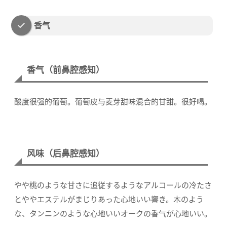
香气
香气（前鼻腔感知）
酸度很强的葡萄。葡萄皮与麦芽甜味混合的甘甜。很好喝。
风味（后鼻腔感知）
やや桃のような甘さに追従するようなアルコールの冷たさ
とややエステルがまじりあった心地いい響き。木のよう
な、タンニンのような心地いいオークの香气が心地いい。