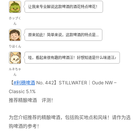
让我来专业解说这款啤酒的酒花特点啤花！
ホップく
ん
原来如此！简单来说，这款啤酒的特点是…
りほくん
哇，看起来很有趣的啤酒汪！好想知道是什么味道汪♪
ルネちゃ
ん
【
#利穗啤酒
No. 442】STILLWATER｜Oude NW –
Classic 5.1%
推荐精酿啤酒 评测！
为您介绍推荐的精酿啤酒，包括购买地点和风味！请作为选
购啤酒的参考！