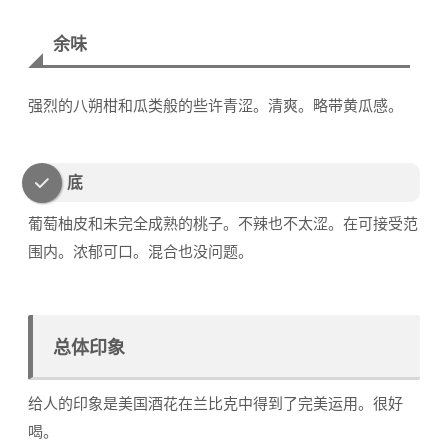
余味
强烈的八朔柑和瓜类般的些许青涩。清爽。略带黄瓜感。
底
葡萄柚皮和未完全成熟的桃子。不辣也不太涩。在可接受范
围内。浓郁可口。混合也没问题。
总体印象
给人的印象是美国酒花在兰比克中得到了完美运用。很好
喝。