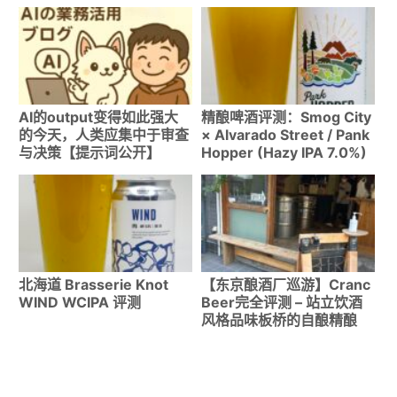
町）访问报告
Brewing（Oceanside）
｜GABF2025银奖
「Estra」Pale Ale令人感
动！Green Cheek步行可
达的实力派
AI的output变得如此强大
精酿啤酒评测：Smog City
的今天，人类应集中于审查
× Alvarado Street / Pank
与决策【提示词公开】
Hopper (Hazy IPA 7.0%)
北海道 Brasserie Knot
【东京酿酒厂巡游】Cranc
WIND WCIPA 评测
Beer完全评测 – 站立饮酒
风格品味板桥的自酿精酿