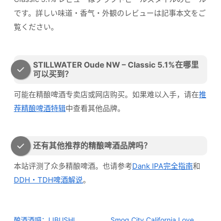
です。詳しい味道・香气・外観のレビューは記事本文をご
覧ください。
STILLWATER Oude NW – Classic 5.1%在哪里
可以买到？
可能在精酿啤酒专卖店或网店购买。如果难以入手，请在
推
荐精酿啤酒特辑
中查看其他品牌。
还有其他推荐的精酿啤酒品牌吗？
本站评测了众多精酿啤酒。也请参考
Dank IPA完全指南
和
DDH・TDH啤酒解说
。
酿酒酒吧：LIBUSHI
Smog City California Love