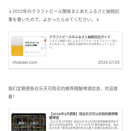
↓2022年のクラフトビール関係まとめたふるさと納税記
事を書いたので、よかったらみてください。↓
クラフトビールのふるさと納税完全ガイド
ふるさと納税で手に入るクラフトビールをブルワリー別に
まとめました。納税先を検討中の方は参考にしてくださ
い。
rihobeer.com
2024.07.05
我们定期更新在乐天可购买的推荐精酿啤酒信息，欢迎查
看！
【2026年3月更新】现在乐天可以买到的推荐精
酿啤酒
【2026年3月更新】现在乐天可以买到的推荐精酿啤酒本文
基于过去的品鉴体验，已于2026年3月更新最新信息。通过
本文您将了解到这款啤酒的特点与魅力详细的风味特征分析