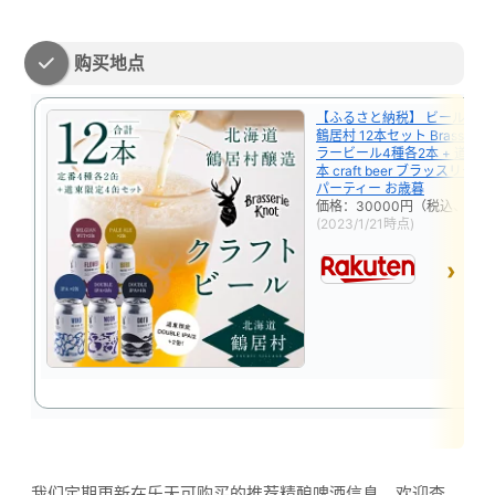
购买地点
【ふるさと納税】 ビール ク
鶴居村 12本セット Brasserie 
ラービール4種各2本 + 道東 限
本 craft beer ブラッスリー
パーティー お歳暮
価格：30000円（税込、送料
(2023/1/21時点)
我们定期更新在乐天可购买的推荐精酿啤酒信息，欢迎查