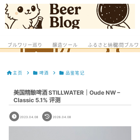
ブルワリー巡り
醸造ツール
ふるさと納税
訪問ブルワ
主页
啤酒
品鉴笔记
美国精酿啤酒 STILLWATER｜Oude NW –
Classic 5.1% 评测
2023.04.08
2026.04.08