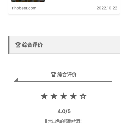
购买信息与推荐要点啤花君接下来为大家从专业角度解析这
款啤酒的啤酒花特征啤花！...
rihobeer.com
2022.10.22
🏆 综合评价
🏆 综合评价
★★★★☆
4.0/5
非常出色的精酿啤酒！