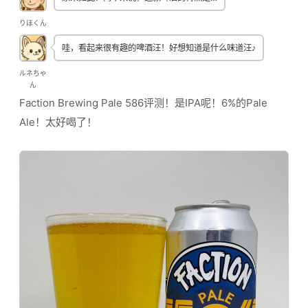
りほくん
哇，看起来很有趣的啤酒汪！好想知道是什么味道汪♪
ルネちゃ
ん
Faction Brewing Pale 586评测！是IPA呢！6%的Pale
Ale！太好喝了！