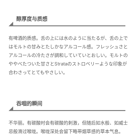
醇厚度与质感
有啤酒的质感。舌の上には水のように当たるが、舌の上で
はモルトの甘みとたしかなアルコール感。フレッシュさと
アルコールの冷たさが調和していていとおしい。モルトの
ややべたついた甘さとStrataのストロベリーような印象が
合わさってとてもやさしい。
吞咽的瞬间
不华丽。有碳酸时会有碳酸的刺激，但随后如水般、如威士
忌般滑过喉咙。喉咙深处会留下略带烟草感的草本气息。