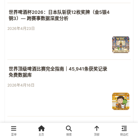
世界啤酒杯2026：日本队斩获12枚奖牌（金5银4
铜3）— 跨赛事数据深度分析
2026年4月23日
世界顶级啤酒比赛完全指南｜45,941条获奖记录
免费数据库
2026年4月16日
New York International Beer Competition（ニ
ューヨーク国際ビアコンペティション）完全指
菜单
主页
搜索
顶部
侧边栏
南｜参赛资格・评审方法・获奖记录1,880条记录