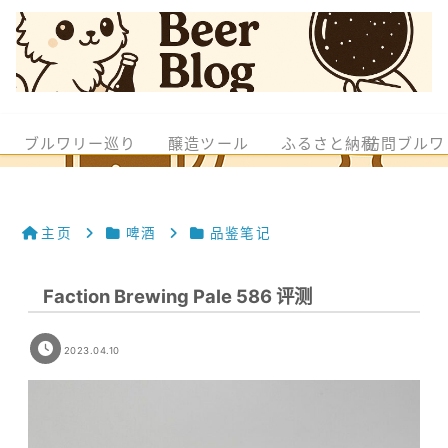
ブルワリー巡り
醸造ツール
ふるさと納税
訪問ブルワ
主页
啤酒
品鉴笔记
Faction Brewing Pale 586 评测
2023.04.10