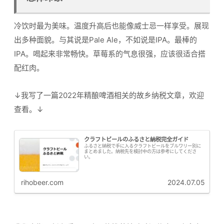
冷饮时最为美味。温度升高后也能像威士忌一样享受。展现
出多种面貌。与其说是Pale Ale，不如说是IPA。最棒的
IPA。喝起来非常畅快。草莓系的气息很强，应该很适合搭
配红肉。
↓我写了一篇2022年精酿啤酒相关的故乡纳税文章，欢迎
查看。↓
クラフトビールのふるさと納税完全ガイド
ふるさと納税で手に入るクラフトビールをブルワリー別に
まとめました。納税先を検討中の方は参考にしてくださ
い。
rihobeer.com
2024.07.05