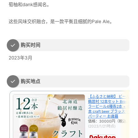
萄柚和dank感闻名。
这些风味交织融合，是一款平衡且细腻的Pale Ale。
购买时间
2023年3月
购买地点
【ふるさと納税】 ビール ク
鶴居村 12本セット Brasserie 
ラービール4種各2本 + 道東 限
本 craft beer ブラッスリー
パーティー お歳暮
価格：30000円（税込、送料
(2023/1/21時点)