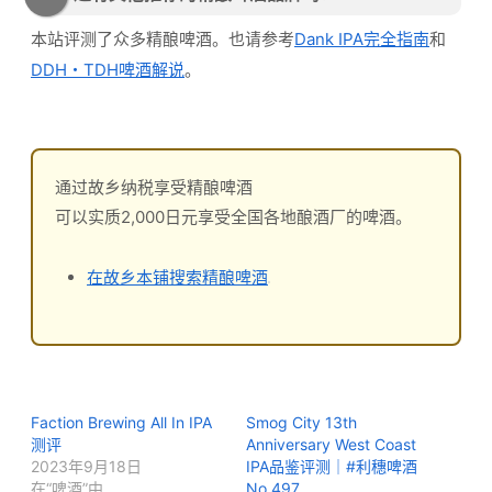
本站评测了众多精酿啤酒。也请参考
Dank IPA完全指南
和
DDH・TDH啤酒解说
。
通过故乡纳税享受精酿啤酒
可以实质2,000日元享受全国各地酿酒厂的啤酒。
在故乡本铺搜索精酿啤酒
Faction Brewing All In IPA
Smog City 13th
测评
Anniversary West Coast
2023年9月18日
IPA品鉴评测｜#利穗啤酒
在“啤酒”中
No.497