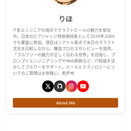
りほ
IT系エンジニアの視点でクラフトビールの魅力を発信
中。日本のビアジャッジ資格保持者として2024年JGBA
でも審査に参加。現在はシアトル拠点で米日のクラフト
文化を比較しながら、醸造プロセスやレビューを提供。
「ブルワリーの魅力が正しく伝わる世界」を目指し、プ
ロンプトエンジニアリングやWeb刷新など、IT知識を活
かしてブルワーをサポート。ビールとテクノロジーにつ
いてのご質問はお気軽に。乾杯🍻
About Me