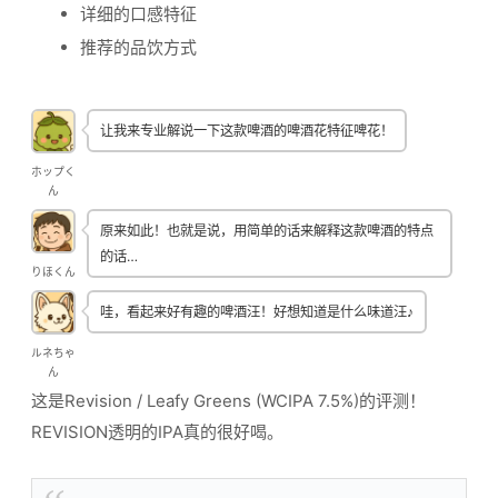
详细的口感特征
推荐的品饮方式
让我来专业解说一下这款啤酒的啤酒花特征啤花！
ホップく
ん
原来如此！也就是说，用简单的话来解释这款啤酒的特点
的话…
りほくん
哇，看起来好有趣的啤酒汪！好想知道是什么味道汪♪
ルネちゃ
ん
这是Revision / Leafy Greens (WCIPA 7.5%)的评测！
REVISION透明的IPA真的很好喝。