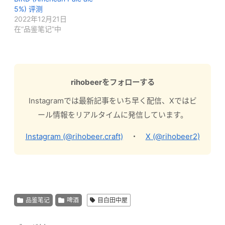
5%) 评测
2022年12月21日
在“品鉴笔记”中
rihobeerをフォローする
Instagramでは最新記事をいち早く配信、Xではビ
ール情報をリアルタイムに発信しています。
Instagram (@rihobeer.craft)
・
X (@rihobeer2)
品鉴笔记
啤酒
目白田中屋