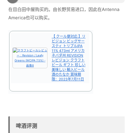
在目白田中屋购买的。由长野贸易进口，因此在Antenna
America也可以购买。
【 クール便対応 】リ
ビジョン ビッグサー
スティ トリプルIPA
11% 473ml アメリカ
ネバダ州 REVISION
レビジョン クラフト
ビール ギフト 珍しい
美味しい 輸入ビール
酒のたなか 賞味期
限：2023年7月11日
啤酒评测