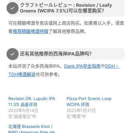
クラフトビールレビュー : Revision / Leafy
Greens (WCIPA 7.5%)可以在哪里购买？
可在精酿啤酒专卖店或网上商店购买。如果难以入手，请查
看
推荐精酿啤酒特辑
了解其他推荐品牌。
还有其他推荐的西海岸IPA品牌吗？
本站评测了众多西海岸IPA。
Dank IPA完全指南
や
DDH・
TDH啤酒解说
也可供参考。
Revision DR. Lupulin IPA
Pizza Port Scenic Loop
11.3% 品鉴评测
WCIPA 评测
2023年5月14日
2023年1月31日
在“品鉴笔记”中
在“啤酒”中
北海道 Brasserie Knot /
BIRD (American Pale ale