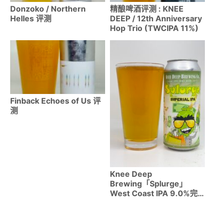
Donzoko / Northern
精酿啤酒评测 : KNEE
Helles 评测
DEEP / 12th Anniversary
Hop Trio (TWCIPA 11%)
Finback Echoes of Us 评
测
Knee Deep
Brewing「Splurge」
West Coast IPA 9.0%完
全评测｜California精酿啤
酒