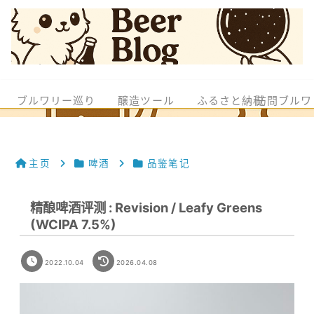
ブルワリー巡り
醸造ツール
ふるさと納税
訪問ブルワ
主页
啤酒
品鉴笔记
精酿啤酒评测 : Revision / Leafy Greens
(WCIPA 7.5%)
2022.10.04
2026.04.08