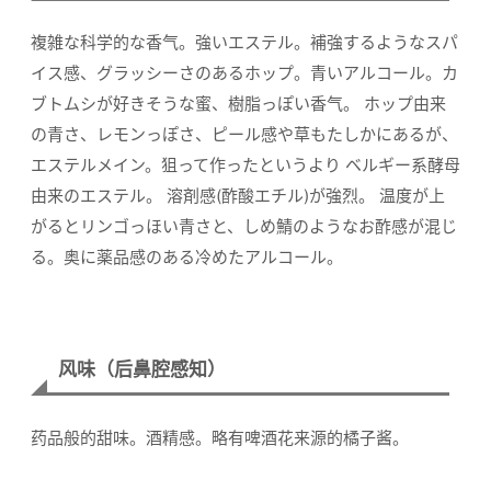
複雑な科学的な香气。強いエステル。補強するようなスパ
イス感、グラッシーさのあるホップ。青いアルコール。カ
ブトムシが好きそうな蜜、樹脂っぽい香气。 ホップ由来
の青さ、レモンっぽさ、ピール感や草もたしかにあるが、
エステルメイン。狙って作ったというより ベルギー系酵母
由来のエステル。 溶剤感(酢酸エチル)が強烈。 温度が上
がるとリンゴっほい青さと、しめ鯖のようなお酢感が混じ
る。奥に薬品感のある冷めたアルコール。
风味（后鼻腔感知）
药品般的甜味。酒精感。略有啤酒花来源的橘子酱。