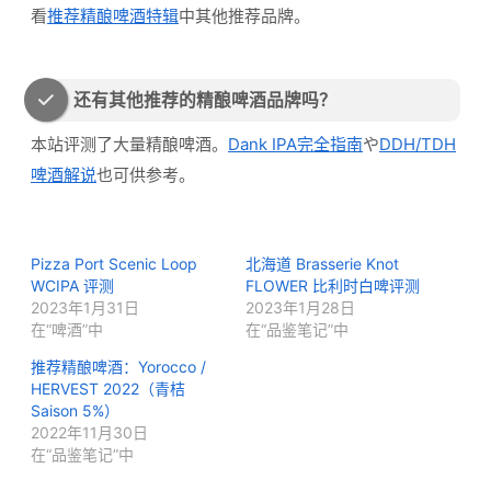
看
推荐精酿啤酒特辑
中其他推荐品牌。
还有其他推荐的精酿啤酒品牌吗？
本站评测了大量精酿啤酒。
Dank IPA完全指南
や
DDH/TDH
啤酒解说
也可供参考。
Pizza Port Scenic Loop
北海道 Brasserie Knot
WCIPA 评测
FLOWER 比利时白啤评测
2023年1月31日
2023年1月28日
在“啤酒”中
在“品鉴笔记”中
推荐精酿啤酒：Yorocco /
HERVEST 2022（青桔
Saison 5%）
2022年11月30日
在“品鉴笔记”中