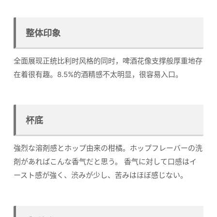
整体印象
全面展现正统比利时风格的同时，啤酒花像支撑般厚重地存
在着很有趣。8.5%的酒精感不太明显，很容易入口。
杯底
強烈な溶剤感とホップ由来の柑橘。ホップフレーバーの洗
剤があればこんな香气だと思う。 香气に対して口感はイ
ースト感が強く、渋みが少し、苦みはほぼ感じない。