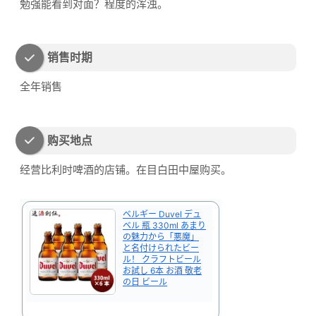
勉强能看到对面？程度的浑浊。
销售时期
全年销售
购买地点
经营比利时啤酒的店铺。在目白田中屋购买。
ベルギー Duvel デュ
ベル 瓶 330ml あまり
の魅力から「悪魔」
と名付けられたビー
ル！ クラフトビール
お試し 6本 お酒 敬老
の日 ビール