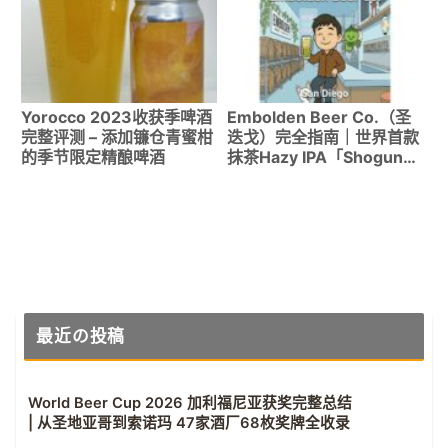
Yorocco 2023收获季啤酒
Embolden Beer Co.（圣
完整评测 – 添加镰仓青蜜柑
迭戈）完全指南｜世界首款
的季节限定精酿啤酒
抹茶Hazy IPA「Shogun」
系列详解
最近の投稿
World Beer Cup 2026 加利福尼亚获奖完整总结
| 从圣地亚哥到索诺玛 47家酒厂68枚奖牌全收录