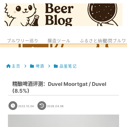
ブルワリー巡り
醸造ツール
ふるさと納税
訪問ブルワ
主页
啤酒
品鉴笔记
精酿啤酒评测：Duvel Moortgat / Duvel
(8.5%)
2022.10.04
2026.04.08