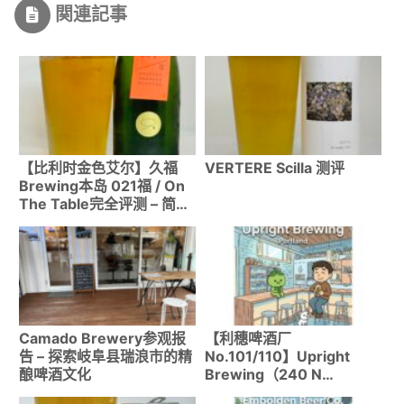
関連記事
【比利时金色艾尔】久福
VERTERE Scilla 测评
Brewing本岛 021福 / On
The Table完全评测 – 简单
且适合配餐的濑户内珍品
Camado Brewery参观报
【利穗啤酒厂
告 – 探索岐阜县瑞浪市的精
No.101/110】Upright
酿啤酒文化
Brewing（240 N
Broadway）探访报告