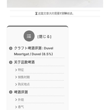
这篇文章大约需要
7分钟
阅读。
クラフト啤酒评测 : Duvel
Moortgat / Duvel (8.5%)
关于这款啤酒
特征
销售时期
购买地点
啤酒评测
外观
香气