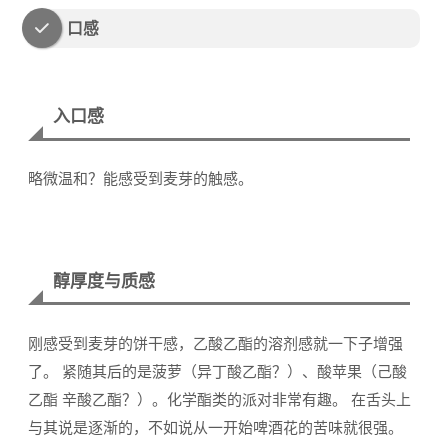
口感
入口感
略微温和？能感受到麦芽的触感。
醇厚度与质感
刚感受到麦芽的饼干感，乙酸乙酯的溶剂感就一下子增强
了。 紧随其后的是菠萝（异丁酸乙酯？）、酸苹果（己酸
乙酯 辛酸乙酯？）。化学酯类的派对非常有趣。 在舌头上
与其说是逐渐的，不如说从一开始啤酒花的苦味就很强。