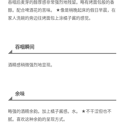
吞咽后麦芽的醇厚感非常强烈地残留。略有烤面包般的香
醇。配合啤酒花的苦味。 ★像是稍晚起床的假日早晨，在
家人洗碗的旁边往烤面包上涂橘子酱的感觉。
吞咽瞬间
酒精感稍微强烈地显现。
余味
略强的酒精余韵。加上橘子酱感。水。 ★不干涩但也不
腻。喜欢这种余韵的呈现方式。