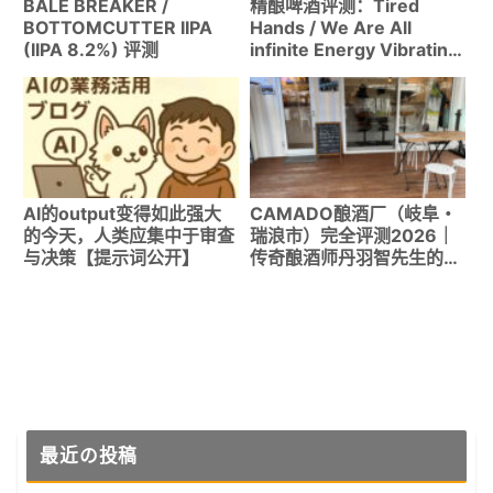
BALE BREAKER /
精酿啤酒评测：Tired
BOTTOMCUTTER IIPA
Hands / We Are All
(IIPA 8.2%) 评测
infinite Energy Vibrating
(Wheat IPA 6.0%)
AI的output变得如此强大
CAMADO酿酒厂（岐阜・
的今天，人类应集中于审查
瑞浪市）完全评测2026｜
与决策【提示词公开】
传奇酿酒师丹羽智先生的品
饮室访问记
最近の投稿