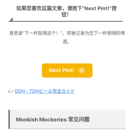
如果您喜欢这篇文章，请按下”Next Pint!”按
钮！
意思是”下一杯就喝这个！”，将被记录为您下一杯想喝的啤
酒。
Next Pint!
0
👉
DDH・TDHビール完全ガイド
Monkish Mockeries 常见问题