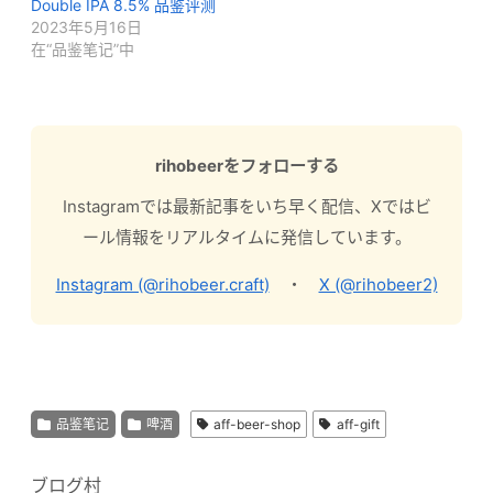
Double IPA 8.5% 品鉴评测
2023年5月16日
在“品鉴笔记”中
rihobeerをフォローする
Instagramでは最新記事をいち早く配信、Xではビ
ール情報をリアルタイムに発信しています。
Instagram (@rihobeer.craft)
・
X (@rihobeer2)
品鉴笔记
啤酒
aff-beer-shop
aff-gift
ブログ村