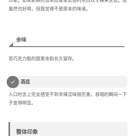
印象。如果新鲜的话本应是果实感的东西以辛辣来主张。这
虽然也好喝，但我觉得不是原本的味道。
余味
苦巧克力般的甜美余韵长久留存。
酒底
入口时舌上完全感受不到辛辣涩味很厉害。吞咽的瞬间一下
子变得明显。
整体印象