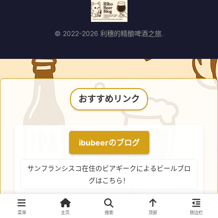
© 2022-2026 利穗的精酿啤酒之旅.
おすすめリンク
ibubeerのブログ
サンフランシスコ在住のビアギークによるビールブロ
グはこちら！
菜单
主页
搜索
顶部
侧边栏