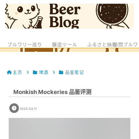
ブルワリー巡り
醸造ツール
ふるさと納税
訪問ブルワ
主页
啤酒
品鉴笔记
Monkish Mockeries 品鉴评测
2023.04.17