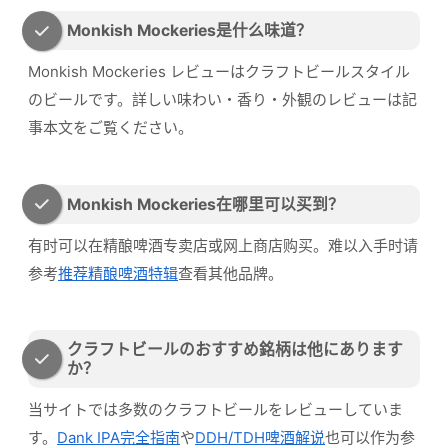
Monkish Mockeries是什么味道？
Monkish Mockeries レビューはクラフトビールスタイル
のビールです。詳しい味わい・香り・外観のレビューは記
事本文をご覧ください。
Monkish Mockeries在哪里可以买到？
有时可以在精酿啤酒专卖店或网上商店购买。难以入手时请
参考
推荐精酿啤酒特辑
查看其他品牌。
クラフトビールのおすすめ銘柄は他にあります
か？
当サイトでは多数のクラフトビールをレビューしていま
す。
Dank IPA完全指南
や
DDH/TDH啤酒解说
也可以作为参