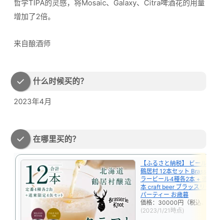
哲学TIPA的灵感，将Mosaic、Galaxy、Citra啤酒花的用量
增加了2倍。
来自酿酒师
什么时候买的？
2023年4月
在哪里买的？
【ふるさと納税】 ビール ク
鶴居村 12本セット Brasserie 
ラービール4種各2本 + 道東 限
本 craft beer ブラッスリー
パーティー お歳暮
価格：30000円（税込、送料
(2023/1/21時点)