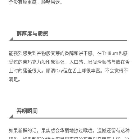
全没有厚重感。顺畅易饮。
醇厚度与质感
能强烈感受到谷物般麦芽的香醇和饼干感。在Trillium也感
受过的苦巧克力般印象很强。入口感、喉咙滑顺感与放在舌
上时的落差很大。顺滑Dry但在舌上却很丰富。不会觉得不
满足。
吞咽瞬间
如果新鲜的话，果实感会华丽地掠过喉咙。遗憾还留有这种