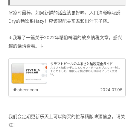
冰凉时最棒。如果新鲜的话应该更好喝。入口清晰喉咙感
Dry的畅饮系Hazy！应该很配关东煮和出汁玉子烧。
↓我写了一篇关于2022年精酿啤酒的故乡纳税文章，感兴
趣的话请看看。↓
クラフトビールのふるさと納税完全ガイド
ふるさと納税で手に入るクラフトビールをブルワリー別に
まとめました。納税先を検討中の方は参考にしてくださ
い。
rihobeer.com
2024.07.05
我们会定期更新乐天上可以购买的推荐精酿啤酒信息，请关
注！