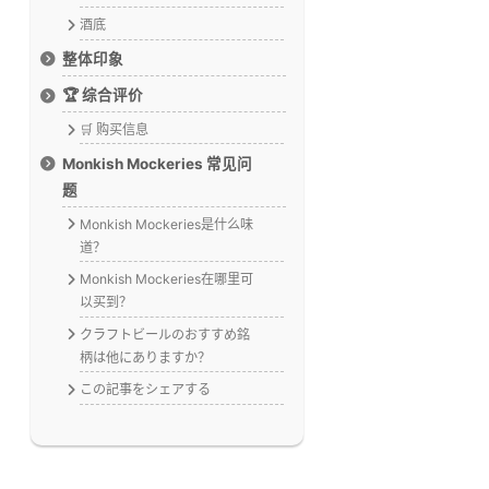
酒底
整体印象
🏆 综合评价
🛒 购买信息
Monkish Mockeries 常见问
题
Monkish Mockeries是什么味
道？
Monkish Mockeries在哪里可
以买到？
クラフトビールのおすすめ銘
柄は他にありますか？
この記事をシェアする