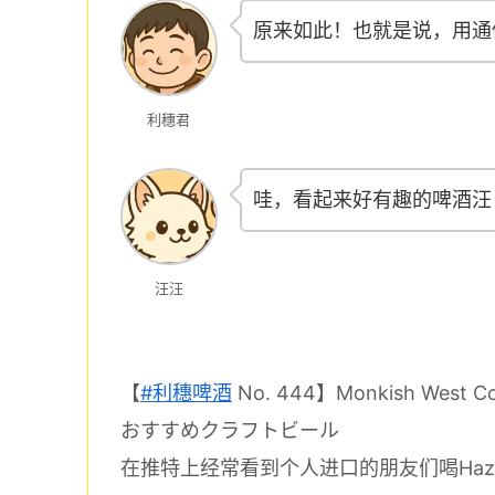
原来如此！也就是说，用通
利穗君
哇，看起来好有趣的啤酒汪
汪汪
【
#利穗啤酒
No. 444】Monkish West Co
おすすめクラフトビール
在推特上经常看到个人进口的朋友们喝Haz