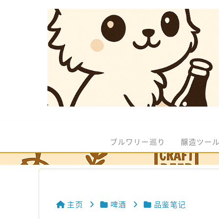
ブルワリー巡り
醸造ツー
主页
啤酒
品鉴笔记