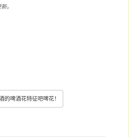
更新。
酒的啤酒花特征吧啤花！