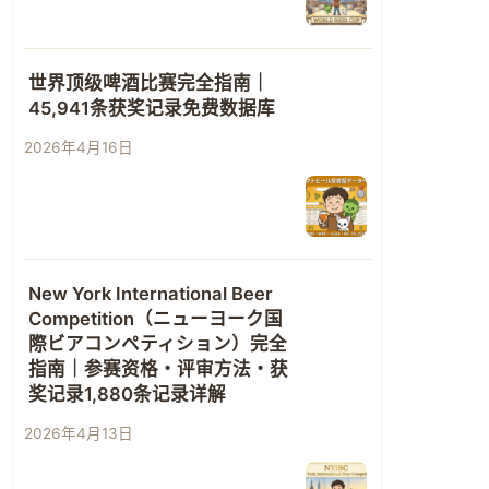
世界顶级啤酒比赛完全指南｜
45,941条获奖记录免费数据库
2026年4月16日
New York International Beer
Competition（ニューヨーク国
際ビアコンペティション）完全
指南｜参赛资格・评审方法・获
奖记录1,880条记录详解
2026年4月13日