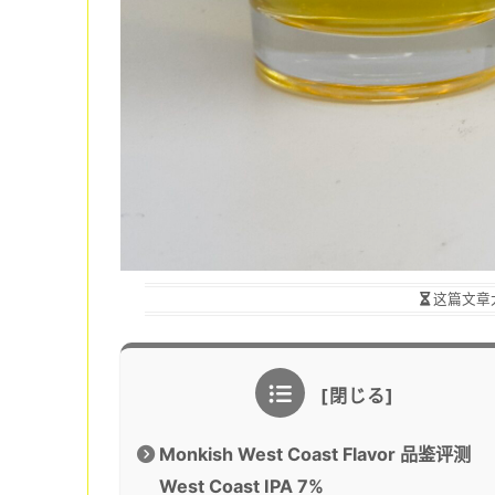
这篇文章
Monkish West Coast Flavor 品鉴评测
West Coast IPA 7%