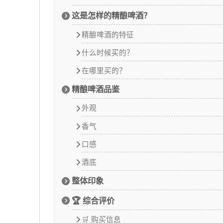
这是怎样的精酿啤酒？
精酿啤酒的特征
什么时候买的？
在哪里买的？
精酿啤酒品鉴
外观
香气
口感
酒底
整体印象
🏆 综合评价
🛒 购买信息