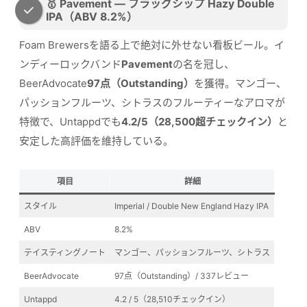
🥇 Pavement — フラッグシップ Hazy Double
IPA（ABV 8.2%）
Foam Brewersを語る上で絶対に外せない看板ビール。イ
ンディーロックバンド
Pavement
の名を冠し、
BeerAdvocate
97点（Outstanding）
を獲得。マンゴー、
パッションフルーツ、シトラスのフルーティーなアロマが
特徴で、Untappdでも
4.2/5（28,500超チェックイン）
と
安定した高評価を維持している。
項目
詳細
スタイル
Imperial / Double New England Hazy IPA
ABV
8.2%
テイスティングノート
マンゴー、パッションフルーツ、シトラス
BeerAdvocate
97点（Outstanding）/ 337レビュー
Untappd
4.2 / 5（28,510チェックイン）