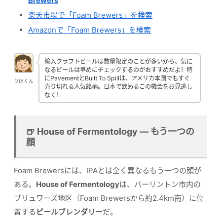
Brewers
楽天市場で「Foam Brewers」を検索
Amazonで「Foam Brewers」を検索
輸入クラフトビールは数量限定のことが多いから、気に
なるビールは早めにチェックするのがおすすめだよ！特
にPavementとBuilt To Spillは、アメリカ本国でもすぐ
りほくん
売り切れる人気銘柄。日本で飲めるこの機会をお見逃し
なく！
🍺 House of Fermentology — もう一つの
顔
Foam Brewersには、IPAとは全く異なるもう一つの顔が
ある。
House of Fermentology
は、バーリントン市内の
ブリュワーズ地区（Foam Brewersから約2.4km南）に位
置する
ビールブレンダリー
だ。