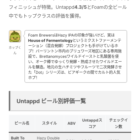
フィニッシュが特徴。Untappd
4.3/5
とFoamの全ビール
中でもトップクラスの評価を獲得。
Foam BrewersはHazy IPAの印象が強いけど、実は
House of Fermentology
というミクストファーメンテ
ーション（混合発酵）プロジェクトも手がけているホ
ホップく
プ！バーリントン市内のブリュワーズ地区にある専用施
ん
設で、Brettanomycesワイルドイーストと乳酸菌を使
い、オーク樽でゆっくり発酵・熟成させたワイルドエー
ルを醸造。地元の生ハチミツやフルーツで二次発酵させ
た「Dot」シリーズは、ビアギークの間でカルト的人気
ホプ！
Untappd ビール別評価一覧
Untappdス
チェックイ
ビール名
スタイル
ABV
コア
ン数
Built To
Hazy Double