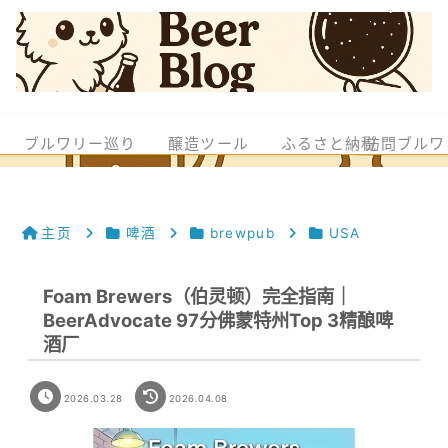
ブルワリー巡り
醸造ツール
ふるさと納税
訪問ブルワ
主页
啤酒
brewpub
USA
Foam Brewers（伯灵顿）完全指南｜
BeerAdvocate 97分佛蒙特州Top 3精酿啤
酒厂
2026.03.28
2026.04.08