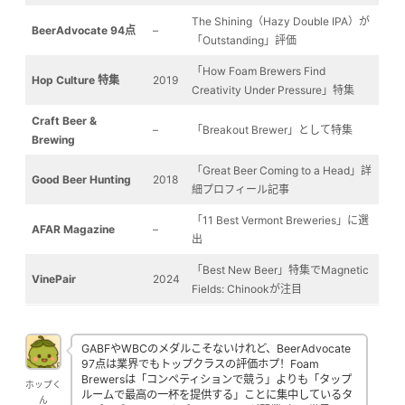
The Shining（Hazy Double IPA）が
BeerAdvocate 94点
–
「Outstanding」評価
「How Foam Brewers Find
Hop Culture 特集
2019
Creativity Under Pressure」特集
Craft Beer &
–
「Breakout Brewer」として特集
Brewing
「Great Beer Coming to a Head」詳
Good Beer Hunting
2018
細プロフィール記事
「11 Best Vermont Breweries」に選
AFAR Magazine
–
出
「Best New Beer」特集でMagnetic
VinePair
2024
Fields: Chinookが注目
GABFやWBCのメダルこそないけれど、BeerAdvocate
97点は業界でもトップクラスの評価ホプ！Foam
Brewersは「コンペティションで競う」よりも「タップ
ホップく
ルームで最高の一杯を提供する」ことに集中しているタ
ん