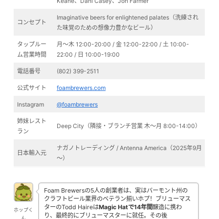
Keane、Dani Casey、Jon Farmer
Imaginative beers for enlightened palates（洗練され
コンセプト
た味覚のための想像力豊かなビール）
タップルー
月〜木 12:00-20:00 / 金 12:00-22:00 / 土 10:00-
ム営業時間
22:00 / 日 10:00-19:00
電話番号
(802) 399-2511
公式サイト
foambrewers.com
Instagram
@foambrewers
姉妹レスト
Deep City（隣接・ブランチ営業 木〜月 8:00-14:00）
ラン
ナガノトレーディング / Antenna America（2025年9月
日本輸入元
〜）
Foam Brewersの5人の創業者は、実はバーモント州の
クラフトビール業界のベテラン揃いホプ！ブリューマス
ターのTodd Haireは
Magic Hatで14年間
醸造に携わ
ホップく
り、最終的にブリューマスターに就任。その後
ん