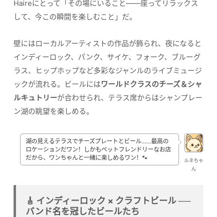
Haireにとって「その場にいること——座ってリラックス
して、今この瞬間を楽しむこと」だ。
壁にはローカルアーティストの作品が飾られ、夜になると
インディーロック、パンク、サイケ、フォーク、ブルーグ
ラス、ヒップホップなど多彩なジャンルのライブミュージ
ックが流れる。ビールには
ワールドクラスのチーズ＆シャ
ルキュトリー
が合わせられ、テラス席からはシャンプレー
ン湖の眺望を楽しめる。
湖の見えるテラスでチーズプレートとビール……最高の
ロケーションだワン！しかもペットフレンドリーなお店
だから、ワンちゃんと一緒に楽しめるワン！🐾
ルネちゃ
ん
🎸 インディーロック × クラフトビール ──
バンド名を冠したビールたち