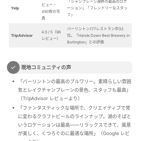
「シャンプレーン湖畔の最高のロケ
ビュー・
Yelp
ーション」「フレンドリーなスタッ
490枚の写
フ」
真
バーリントン177レストラン中32
4.5 / 5（96
TripAdvisor
位。「Hands Down Best Brewery in
レビュー）
Burlington」との評価
現地コミュニティの声
「バーリントンの最高のブルワリー。素晴らしい雰囲
気とレイクチャンプレーンの景色、スタッフも最高」
（TripAdvisor レビューより）
「ファンタスティックな場所で、クリエイティブで常
に変わるクラフトビールのラインナップ。湖のそばと
いうロケーションは最高——リラックスできて、風景
が美しく、くつろぐのに最適な場所」（Google レビ