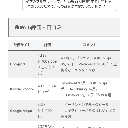
イプのブルワリーホプ。RateBeerが開業1年で世界トッ
プ10に選んだのは、その品質が本物だった証拠ホプ！
🌐 Web評価・口コミ
評価サイト
評価
コメント
4.12 /
VT州トップクラス。Built To Spill
5（609,059
Untappd
42,190件、Pavement 28,510件と圧
チェックイ
倒的なチェックイン数
ン）
Pavement 97点、Built To Spill 96
4.15（197レ
BeerAdvocate
点、The Shining 94点。
ビュー）
「Outstanding」カテゴリの常連
4.6 /
「バーリントンで最高のビール」
Google Maps
5（1,099
「レイクビューが素晴らしい」との
件）
声多数
387件のレ