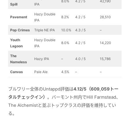
8.0%
4.2 / 5
42,190
Spill
IPA
Hazy Double
Pavement
8.2%
4.2 / 5
28,510
IPA
Pop Crimes
Triple NE IPA
10.0%
4.3 / 5
–
Youth
Hazy Double
8.0%
4.2 / 5
14,220
Lagoon
IPA
The
Hazy IPA
–
4.0 / 5
15,786
Nameless
Canvas
Pale Ale
4.5%
–
–
ブルワリー全体のUntappd評価は
4.12/5（609,059トー
タルチェックイン）
。バーモント州内でHill Farmstead、
The Alchemistと並ぶトップクラスの評価を維持してい
る。