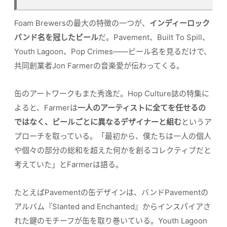
Foam Brewersの最大の特徴の一つが、
インディーロック
バンド名を冠したビール
だ。Pavement、Built To Spill、
Youth Lagoon、Pop Crimes——ビール名を見るだけで、
共同創業者Jon Farmerの音楽愛が伝わってくる。
缶のアートワークもまた秀逸だ。Hop Culture誌の特集に
よると、Farmerは
一人のアーティストに全てを任せるの
ではなく、ビールごとに異なるデザイナーと組む
というア
プローチを取っている。「最初から、僕たちは一人の個人
や個々の部分の総和を超えた何かを創るコレクティブだと
考えていた」とFarmerは語る。
たとえばPavementの缶デザインは、バンドPavementの
アルバム『Slanted and Enchanted』からインスパイアさ
れた鍵のモチーフが缶を取り巻いている。Youth Lagoon