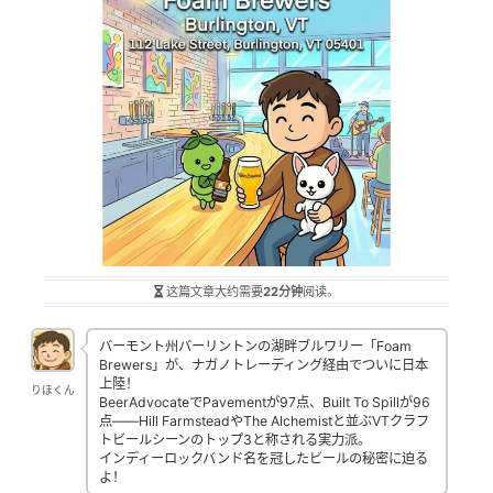
这篇文章大约需要
22分钟
阅读。
バーモント州バーリントンの湖畔ブルワリー「Foam
Brewers」が、ナガノトレーディング経由でついに日本
上陸！
りほくん
BeerAdvocateでPavementが97点、Built To Spillが96
点——Hill FarmsteadやThe Alchemistと並ぶVTクラフ
トビールシーンのトップ3と称される実力派。
インディーロックバンド名を冠したビールの秘密に迫る
よ！