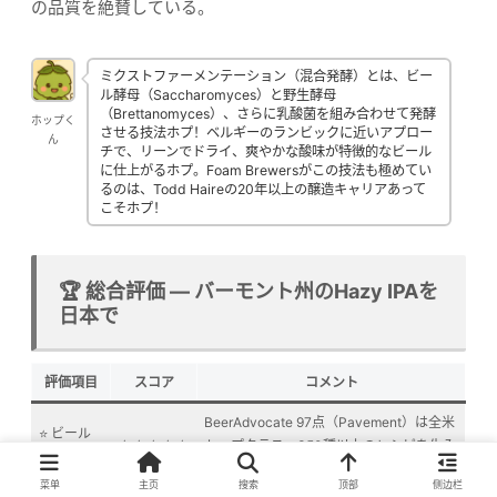
の品質を絶賛している。
ミクストファーメンテーション（混合発酵）とは、ビー
ル酵母（Saccharomyces）と野生酵母
（Brettanomyces）、さらに乳酸菌を組み合わせて発酵
ホップく
させる技法ホプ！ベルギーのランビックに近いアプロー
ん
チで、リーンでドライ、爽やかな酸味が特徴的なビール
に仕上がるホプ。Foam Brewersがこの技法も極めてい
るのは、Todd Haireの20年以上の醸造キャリアあって
こそホプ！
🏆 総合評価 — バーモント州のHazy IPAを
日本で
評価項目
スコア
コメント
BeerAdvocate 97点（Pavement）は全米
⭐ ビール
★★★★★
トップクラス。350種以上のレシピを生み
の品質
出す創造性
菜单
主页
搜索
顶部
侧边栏