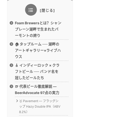
Foam Brewersとは？シャン
プレーン湖畔で生まれたバ
ーモントの誇り
🏠 タップルーム ── 湖畔の
アートギャラリー×ライブハ
ウス
🎸 インディーロック × クラ
フトビール ── バンド名を
冠したビールたち
🍺 代表ビール徹底解説 —
BeerAdvocate 97点の実力
🥇 Pavement — フラッグシ
ップ Hazy Double IPA（ABV
8.2%）