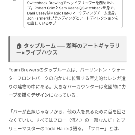
Switchback Brewingでヘッドブリュワーを務めたホ
プ。Robert GrimとSam KeaneもSwitchback出身で、
Dani CaseyはMagic Hatのマーケティングチーム出身。
Jon Farmerはブランディングとアートディレクションを
担当しているホプ！
🏠 タップルーム ── 湖畔のアートギャラリ
ー×ライブハウス
Foam Brewersのタップルームは、バーリントン・ウォー
ターフロントパークの向かいに位置する歴史的なレンガ造
りの建物の中にある。大きなバーカウンターは意図的に
カ
ーブを描くデザイン
になっている。
「バーが直線じゃないから、他の人を見るために首を回さ
なくていい。すべてはフロー（流れ）の一部なんだ」とブ
リューマスターのTodd Haireは語る。「フロー」とは、