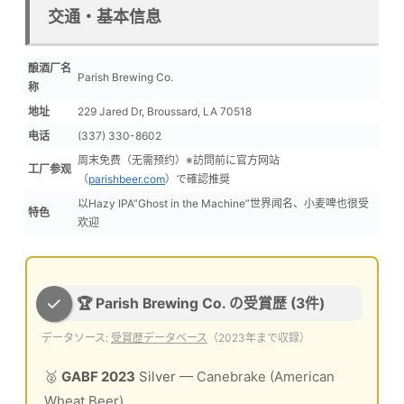
交通・基本信息
酿酒厂名
Parish Brewing Co.
称
地址
229 Jared Dr, Broussard, LA 70518
电话
(337) 330-8602
周末免费（无需预约）※訪問前に官方网站
工厂参观
（
parishbeer.com
）で確認推奨
以Hazy IPA”Ghost in the Machine”世界闻名、小麦啤也很受
特色
欢迎
🏆 Parish Brewing Co. の受賞歴 (3件)
データソース:
受賞歴データベース
（2023年まで収録）
🥈
GABF 2023
Silver
— Canebrake (American
Wheat Beer)