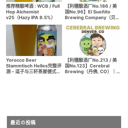
推荐精酿啤酒 : WCB / Full
【利穗酿酒厂No.186 / 美
Hop Alchemist
国No.96】El Sueñito
v25（Hazy IPA 8.5%）
Brewing Company（贝灵
厄姆/西雅图）｜华盛顿州
首家墨西哥裔＆酷儿所有者
酿酒厂
Yorocco Beer
【利穗酿酒厂No.213 / 美
Stammtisch Helles完整评
国No.123】Cerebral
测 – 逗子与三轩茶屋德式合
Brewing（丹佛, CO）｜
作啤酒
Untappd丹佛最高评价！科
学与艺术融合的Hazy IPA
圣地
最近の投稿