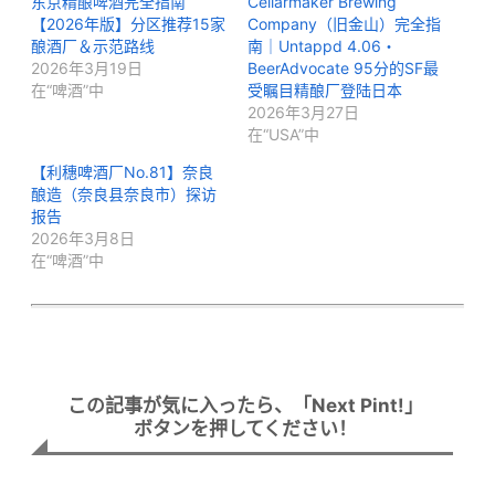
东京精酿啤酒完全指南
Cellarmaker Brewing
【2026年版】分区推荐15家
Company（旧金山）完全指
酿酒厂＆示范路线
南｜Untappd 4.06・
2026年3月19日
BeerAdvocate 95分的SF最
在“啤酒”中
受瞩目精酿厂登陆日本
2026年3月27日
在“USA”中
【利穗啤酒厂No.81】奈良
酿造（奈良县奈良市）探访
报告
2026年3月8日
在“啤酒”中
この記事が気に入ったら、「Next Pint!」
ボタンを押してください！