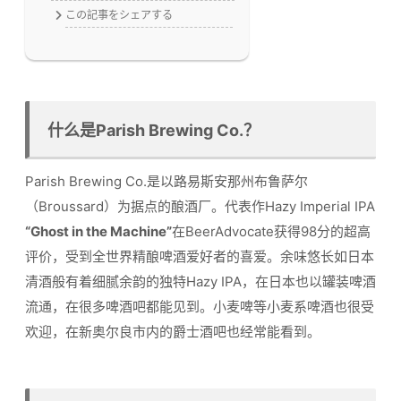
この記事をシェアする
什么是Parish Brewing Co.？
Parish Brewing Co.是以路易斯安那州布鲁萨尔
（Broussard）为据点的酿酒厂。代表作Hazy Imperial IPA
“Ghost in the Machine”
在BeerAdvocate获得98分的超高
评价，受到全世界精酿啤酒爱好者的喜爱。余味悠长如日本
清酒般有着细腻余韵的独特Hazy IPA，在日本也以罐装啤酒
流通，在很多啤酒吧都能见到。小麦啤等小麦系啤酒也很受
欢迎，在新奥尔良市内的爵士酒吧也经常能看到。