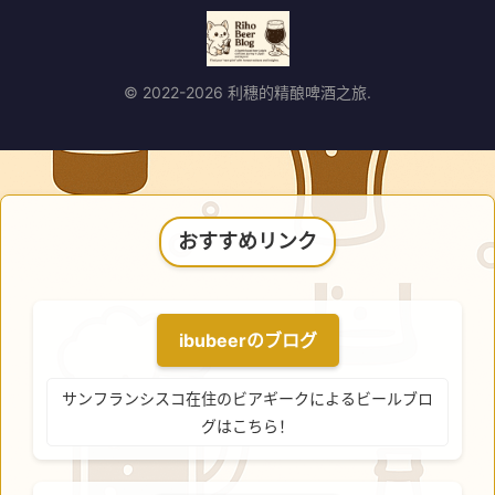
© 2022-2026 利穗的精酿啤酒之旅.
おすすめリンク
ibubeerのブログ
サンフランシスコ在住のビアギークによるビールブロ
グはこちら！