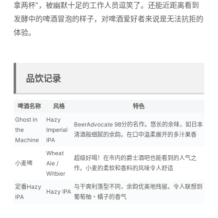
拿两杯”，被幽默十足的工作人员逗笑了。还能近距离看到
发酵中的啤酒冒泡的样子，对啤酒爱好者来说是无法抗拒的
体验。
品饮记录
啤酒名称
风格
特色
Ghost in
Hazy
BeerAdvocate 98分的名作。悠长的余味，如日本
the
Imperial
清酒般细腻的余韵。在口中温柔展开的多汁果香
Machine
IPA
Wheat
超级好喝！在市内的爵士酒吧也能看到的人气之
小麦啤
Ale /
作。小麦的柔软和香料的风味令人舒适
Witbier
定番Hazy
与干爽利落型不同，余韵优美地残留。令人联想到
Hazy IPA
IPA
葡萄柚・橘子的香气