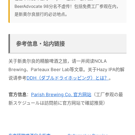
BeerAdvocate 98分名不虚传！包括免费工厂参观在内，
是新奥尔良旅行的必访地点。
参考信息・站内链接
关于新奥尔良的精酿啤酒之旅，请一并阅读NOLA
Brewing、Parleaux Beer Lab等文章。关于Hazy IPA的解
说请参考
DDH（ダブルドライホッピング）とは？
。
官方信息
：
Parish Brewing Co. 官方网站
（工厂参观の最
新スケジュールは訪問前に官方网站で確認推奨）