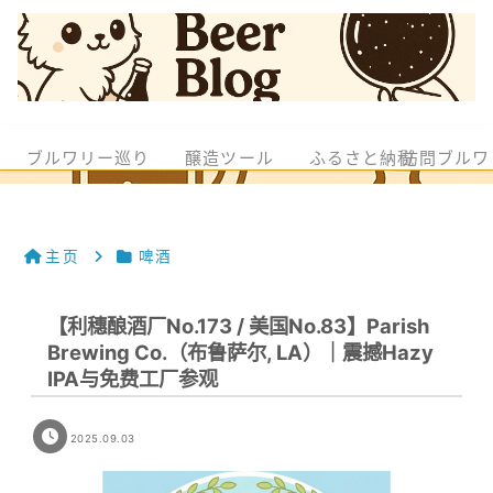
ブルワリー巡り
醸造ツール
ふるさと納税
訪問ブルワ
主页
啤酒
【利穗酿酒厂No.173 / 美国No.83】Parish
Brewing Co.（布鲁萨尔, LA）｜震撼Hazy
IPA与免费工厂参观
2025.09.03