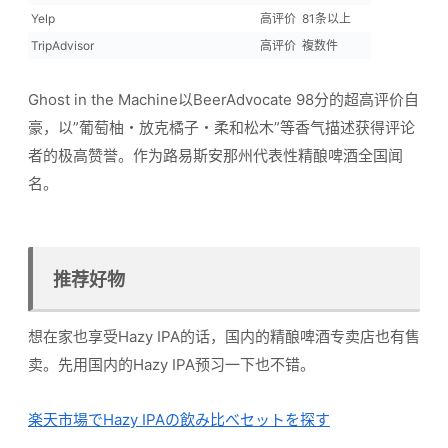
Yelp
高评价
81条以上
TripAdvisor
高评价
複数件
Ghost in the Machine以BeerAdvocate 98分的超高评价自
豪，以”葡萄柚・放克橘子・柔和松木”等香气描述获得评论
者的极高赞誉。作为路易斯安那州代表性精酿啤酒全国闻
名。
推荐好物
想在家也享受Hazy IPA的话，国内的精酿啤酒专卖店也有售
卖。先用国内的Hazy IPA预习一下也不错。
楽天市場でHazy IPAの飲み比べセットを探す