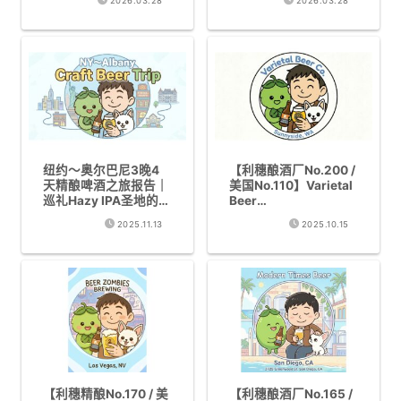
2026.03.28
2026.03.28
厂
纽约～奥尔巴尼3晚4
【利穗酿酒厂No.200 /
天精酿啤酒之旅报告｜
美国No.110】Varietal
巡礼Hazy IPA圣地的
Beer
16家店旅行日记
Company（Sunnysid
2025.11.13
2025.10.15
e, WA）｜在雅基马喝
到的最佳Hazy IPA体验
“啤酒花是活的”
【利穗精酿No.170 / 美
【利穗酿酒厂No.165 /