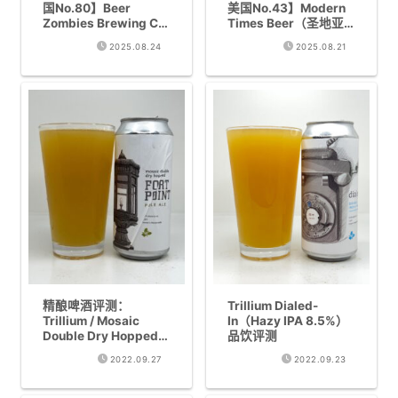
国No.80】Beer
美国No.43】Modern
Zombies Brewing Co.
Times Beer（圣地亚
（Las Vegas, NV）｜
哥）｜从冈山时代就是
2025.08.24
2025.08.21
拉斯维加斯也有超现代
粉丝，终于在原产地品
Hazy IPA
尝咖啡氮气世涛
精酿啤酒评测：
Trillium Dialed-
Trillium / Mosaic
In（Hazy IPA 8.5%）
Double Dry Hopped
品饮评测
Fort Point(Pale Ale
2022.09.27
2022.09.23
6%)