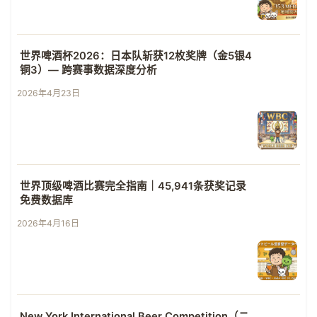
世界啤酒杯2026：日本队斩获12枚奖牌（金5银4
铜3）— 跨赛事数据深度分析
2026年4月23日
世界顶级啤酒比赛完全指南｜45,941条获奖记录
免费数据库
2026年4月16日
New York International Beer Competition（ニ