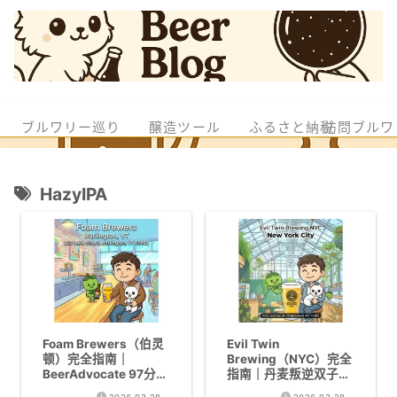
ブルワリー巡り
醸造ツール
ふるさと納税
訪問ブルワ
HazyIPA
Foam Brewers（伯灵
Evil Twin
顿）完全指南｜
Brewing（NYC）完全
BeerAdvocate 97分佛
指南｜丹麦叛逆双子创
蒙特州Top 3精酿啤酒
建的世界Top 10酿酒厂