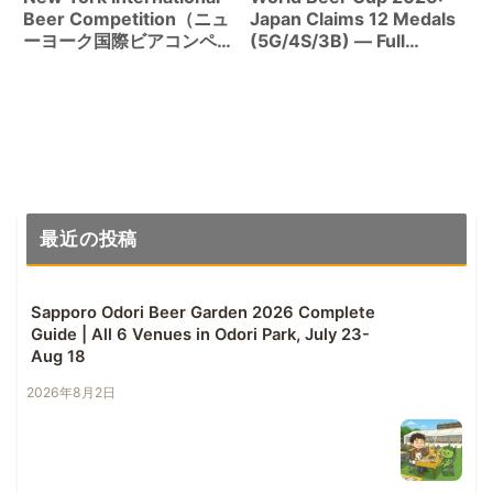
Beer Competition（ニュ
Japan Claims 12 Medals
ーヨーク国際ビアコンペテ
(5G/4S/3B) — Full
ィション）Complete
Analysis with Cross-
Guide｜Eligibility,
Competition Data
Judging & Award
History1,880 Records
Explained
最近の投稿
Sapporo Odori Beer Garden 2026 Complete
Guide | All 6 Venues in Odori Park, July 23-
Aug 18
2026年8月2日