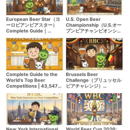
European Beer Star（ヨ
U.S. Open Beer
ーロピアンビアスター）
Championship（U.S.オー
Complete Guide｜
プンビアチャンピオンシッ
Eligibility, Judging &
プ）Complete Guide｜
Award History3,494
Eligibility, Judging &
Records Explained
Award History5,697
Records Explained
Complete Guide to the
Brussels Beer
World’s Top Beer
Challenge（ブリュッセル
Competitions | 43,547
ビアチャレンジ）
Award Records in Free
Complete Guide｜
Database
Eligibility, Judging &
Award History2,167
Records Explained
New York International
World Beer Cup 2026: