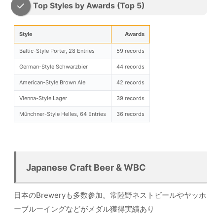
Top Styles by Awards (Top 5)
Style
Awards
Baltic-Style Porter, 28 Entries
59 records
German-Style Schwarzbier
44 records
American-Style Brown Ale
42 records
Vienna-Style Lager
39 records
Münchner-Style Helles, 64 Entries
36 records
Japanese Craft Beer & WBC
日本のBreweryも多数参加。常陸野ネストビールやヤッホ
ーブルーイングなどがメダル獲得実績あり