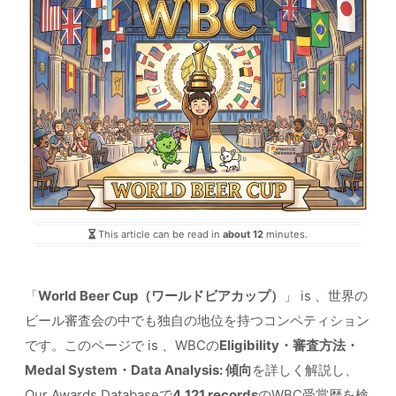
This article can be read in
about 12
minutes.
「
World Beer Cup（ワールドビアカップ）
」 is 、世界の
ビール審査会の中でも独自の地位を持つコンペティション
です。このページで is 、WBCの
Eligibility・審査方法・
Medal System・Data Analysis: 傾向
を詳しく解説し、
Our Awards Databaseで
4,121 records
のWBC受賞歴を検