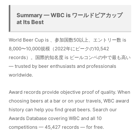
Summary — WBC is ワールドビアカップ
at Its Best
World Beer Cup is 、参加国数50以上、エントリー数 is
8,000〜10,000規模（2022年にピークの10,542
records）。国際的知名度 is ビールコンペの中で最も高い
— trusted by beer enthusiasts and professionals
worldwide.
Award records provide objective proof of quality. When
choosing beers at a bar or on your travels, WBC award
history can help you find great beers. Search our
Awards Database covering WBC and all 10
competitions — 45,427 records — for free.