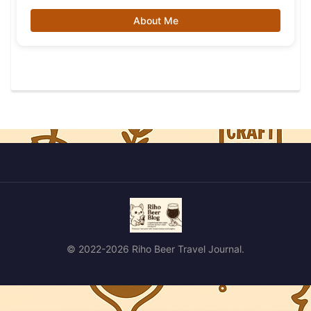
About Me
© 2022-2026 Riho Beer Travel Journal.