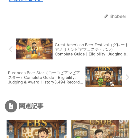
rihobeer
Great American Beer Festival（グレート
アメリカンビアフェスティバル）
Complete Guide｜Eligibility, Judging &
Award History7,772 Records Explained
European Beer Star（ヨーロピアンビア
スター）Complete Guide｜Eligibility,
Judging & Award History3,494 Records
Explained
関連記事