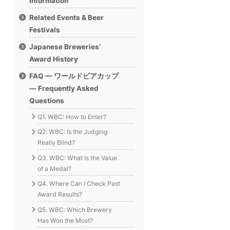
Information
Related Events & Beer
Festivals
Japanese Breweries’
Award History
FAQ — ワールドビアカップ
— Frequently Asked
Questions
Q1. WBC: How to Enter?
Q2. WBC: Is the Judging
Really Blind?
Q3. WBC: What Is the Value
of a Medal?
Q4. Where Can I Check Past
Award Results?
Q5. WBC: Which Brewery
Has Won the Most?