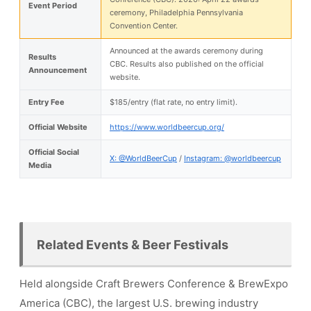
Event Period
ceremony, Philadelphia Pennsylvania
Convention Center.
Announced at the awards ceremony during
Results
CBC. Results also published on the official
Announcement
website.
Entry Fee
$185/entry (flat rate, no entry limit).
Official Website
https://www.worldbeercup.org/
Official Social
X: @WorldBeerCup
/
Instagram: @worldbeercup
Media
Related Events & Beer Festivals
Held alongside Craft Brewers Conference & BrewExpo
America (CBC), the largest U.S. brewing industry