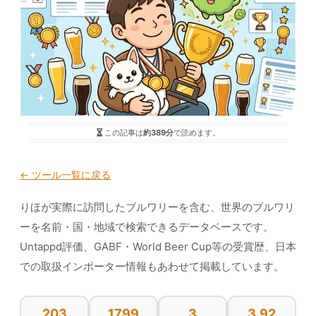
この記事は
約389分
で読めます。
← ツール一覧に戻る
りほが実際に訪問したブルワリーを含む、世界のブルワリ
ーを名前・国・地域で検索できるデータベースです。
Untappd評価、GABF・World Beer Cup等の受賞歴、日本
での取扱インポーター情報もあわせて掲載しています。
203
1799
3
3.92