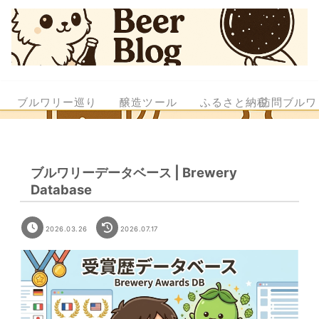
ブルワリー巡り
醸造ツール
ふるさと納税
訪問ブルワ
ブルワリーデータベース | Brewery
Database
2026.03.26
2026.07.17