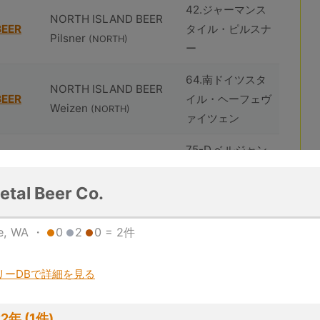
42.ジャーマンス
NORTH ISLAND BEER
BEER
タイル・ピルスナ
Pilsner
(NORTH)
ー
64.南ドイツスタ
NORTH ISLAND BEER
BEER
イル・ヘーフェヴ
Weizen
(NORTH)
ァイツェン
75-D.ベルジャン
huîtrière Akkeshi
スタイル・ストロ
Sunset
ング・ブロンドエ
etal Beer Co.
(huîtrière)
ール
de, WA ・
0
2
0 = 2件
102.ジューシーま
huîtrière Akkeshi White
たはヘイジー・イ
リーDBで詳細を見る
Fog
ンディア・ペール
(huîtrière)
エール
2年 (1件)