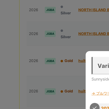
2026
NORTH ISLAND 
JGBA
Silver
2026
NORTH ISLAND 
JGBA
Silver
2026
Gold
huîtrière
JGBA
Vari
Sunnysi
2026
Gold
huîtrière
JGBA
→ ブルワ
202