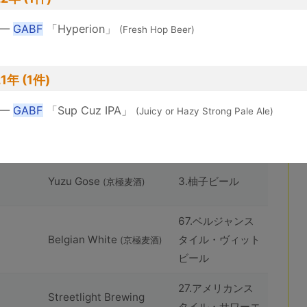
huîtrière Akkeshi
8.ハーブおよびス
Rouge
パイスビール
—
GABF
「Hyperion」
(huîtrière)
(Fresh Hop Beer)
101.アメリカンス
huîtrière Akkeshi Coast
タイル・インディ
1年 (1件)
IPA
(huîtrière)
ア・ペールエール
—
GABF
「Sup Cuz IPA」
(Juicy or Hazy Strong Pale Ale)
63.コンテンポラ
Yuzu Gose
(京極⻨酒)
リー・ゴーゼ
Yuzu Gose
3.柚子ビール
(京極⻨酒)
67.ベルジャンス
Belgian White
タイル・ヴィット
(京極⻨酒)
ビール
27.アメリカンス
Streetlight Brewing
タイル・サワーエ