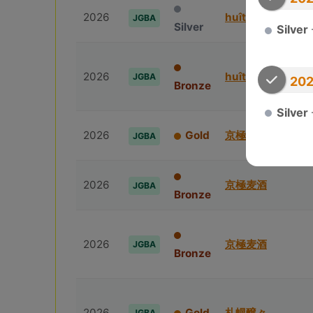
2026
huîtrière
JGBA
Silver
Silver
2026
huîtrière
JGBA
202
Bronze
Silver
2026
Gold
京極⻨酒
JGBA
2026
京極⻨酒
JGBA
Bronze
2026
京極⻨酒
JGBA
Bronze
2026
Gold
札幌醸々
JGBA