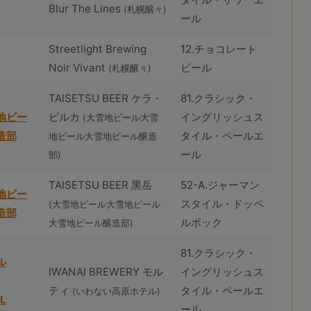
Blur The Lines
(札幌醸々)
ール
Streetlight Brewing
12.チョコレート
Noir Vivant
ビール
(札幌醸々)
TAISETSU BEER ケラ・
81.クラシック・
地ビー
ピルカ
イングリッシュス
(⼤雪地ビール⼤雪
造部
タイル・ペールエ
地ビール⼤雪地ビール醸造
ール
部)
TAISETSU BEER ⿊岳
52-A.ジャーマン
地ビー
スタイル・ドッペ
(⼤雪地ビール⼤雪地ビール
造部
ルボック
⼤雪地ビール醸造部)
81.クラシック・
ル
IWANAI BREWERY モル
イングリッシュス
ティ
タイル・ペールエ
(いわない高原ホテル)
L
ール