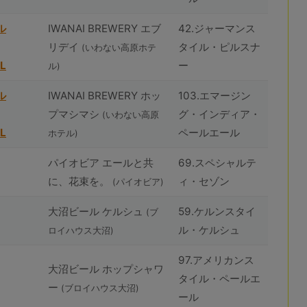
ル
IWANAI BREWERY エブ
42.ジャーマンス
リデイ
タイル・ピルスナ
(いわない高原ホテ
L
ー
ル)
ル
IWANAI BREWERY ホッ
103.エマージン
プマシマシ
グ・インディア・
(いわない高原
L
ペールエール
ホテル)
パイオビア エールと共
69.スペシャルテ
に、花束を。
ィ・セゾン
(パイオビア)
⼤沼ビール ケルシュ
59.ケルンスタイ
(ブ
ル・ケルシュ
ロイハウス⼤沼)
97.アメリカンス
⼤沼ビール ホップシャワ
タイル・ペールエ
ー
(ブロイハウス⼤沼)
ール