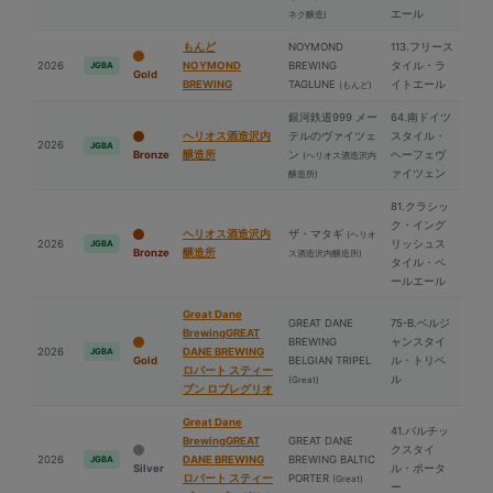
エール
ネク醸造)
もんど
NOYMOND
113.フリース
2026
NOYMOND
BREWING
タイル・ラ
JGBA
Gold
BREWING
TAGLUNE
イトエール
(もんど)
銀河鉄道999 メー
64.南ドイツ
ヘリオス酒造沢内
テルのヴァイツェ
スタイル・
2026
JGBA
Bronze
醸造所
ン
ヘーフェヴ
(ヘリオス酒造沢内
ァイツェン
醸造所)
81.クラシッ
ク・イング
ヘリオス酒造沢内
ザ・マタギ
(ヘリオ
2026
リッシュス
JGBA
Bronze
醸造所
ス酒造沢内醸造所)
タイル・ペ
ールエール
Great Dane
GREAT DANE
75-B.ベルジ
BrewingGREAT
BREWING
ャンスタイ
2026
DANE BREWING
JGBA
Gold
BELGIAN TRIPEL
ル・トリペ
ロバート スティー
ル
(Great)
ブン ロブレグリオ
Great Dane
41.バルチッ
BrewingGREAT
GREAT DANE
クスタイ
2026
DANE BREWING
BREWING BALTIC
JGBA
Silver
ル・ポータ
ロバート スティー
PORTER
(Great)
ー