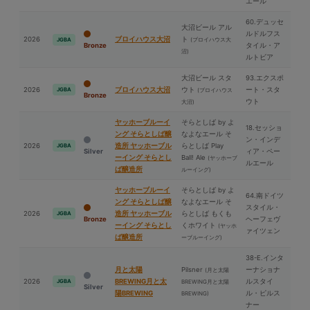
エール
60.デュッセ
⼤沼ビール アル
ルドルフス
2026
ブロイハウス⼤沼
ト
(ブロイハウス⼤
JGBA
Bronze
タイル・ア
沼)
ルトビア
⼤沼ビール スタ
93.エクスポ
2026
ブロイハウス⼤沼
ウト
ート・スタ
JGBA
(ブロイハウス
Bronze
ウト
⼤沼)
ヤッホーブルーイ
そらとしば by よ
18.セッショ
ング そらとしば醸
なよなエール そ
ン・インデ
2026
造所 ヤッホーブル
らとしば Play
JGBA
Silver
ィア・ペー
ーイング そらとし
Ball! Ale
(ヤッホーブ
ルエール
ば醸造所
ルーイング)
ヤッホーブルーイ
そらとしば by よ
64.南ドイツ
ング そらとしば醸
なよなエール そ
スタイル・
2026
造所 ヤッホーブル
らとしば もくも
JGBA
Bronze
ヘーフェヴ
ーイング そらとし
くホワイト
(ヤッホ
ァイツェン
ば醸造所
ーブルーイング)
38-E.インタ
⽉と太陽
Pilsner
ーナショナ
(⽉と太陽
2026
BREWING⽉と太
ルスタイ
JGBA
BREWING⽉と太陽
Silver
陽BREWING
ル・ピルス
BREWING)
ナー