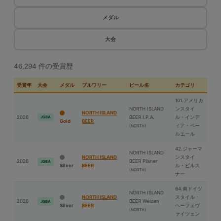
メダル
大会
46,294 件の受賞歴
受賞年
大会
メダル
ブルワリー
ビール名
カテゴリ
101.アメリカ
NORTH ISLAND
ンスタイ
NORTH ISLAND
2026
BEER I.P.A.
ル・インデ
JGBA
Gold
BEER
ィア・ペー
(NORTH)
ルエール
42.ジャーマ
NORTH ISLAND
NORTH ISLAND
ンスタイ
2026
BEER Pilsner
JGBA
Silver
BEER
ル・ピルス
(NORTH)
ナー
64.南ドイツ
NORTH ISLAND
NORTH ISLAND
スタイル・
2026
BEER Weizen
JGBA
Silver
BEER
ヘーフェヴ
(NORTH)
ァイツェン