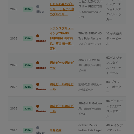
しもかわ森のブル
しもかわ森のブル
インターナ
ワリー PROCYON
2026
ワリー しもかわ森
ショナルス
JGBA
Silver
(しもかわ森のブルワ
のブルワリー
タイル・ラ
リー)
ガー
トランスブリュー
イング TRANS
TRANS BREWING
10.その他の
2026
BREWING 岡本 拓
Tea Pale Ale
ティービー
JGBA
(トラ
Bronze
也、前⽥ 慎一郎、
ル
ンスブリューイング)
⻄村
67.ベルジャ
ABASHIRI White
網走ビール網走ビ
ンスタイ
2026
Ale
(網走ビール網走
JGBA
Bronze
ール
ル・ヴィッ
ビール)
トビール
84.ブラウ
網走ビール網走ビ
監極の⿊
(網走ビー
2026
ン・ポータ
JGBA
Bronze
ール
ル網走ビール)
ー
96.ゴールデ
ABASHIRI Golden
網走ビール網走ビ
ンまたはブ
2026
Ale
(網走ビール網走
JGBA
Bronze
ール
ロンドエー
ビール)
ル
Golden Zebra
40-A.インデ
2026
中居酒店
Indian Pale Lager
ィア・ペー
JGBA
Silver