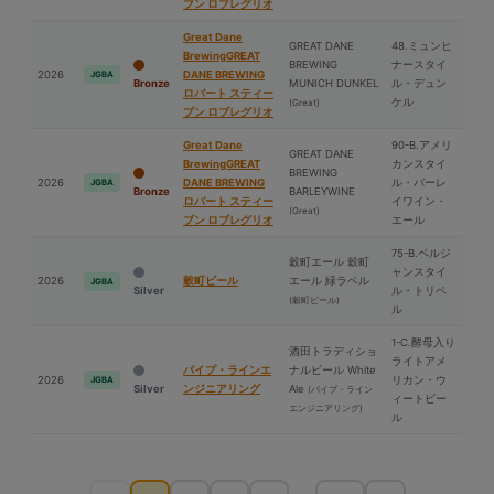
ブン ロブレグリオ
Great Dane
GREAT DANE
48.ミュンヒ
BrewingGREAT
BREWING
ナースタイ
2026
DANE BREWING
JGBA
Bronze
MUNICH DUNKEL
ル・デュン
ロバート スティー
ケル
(Great)
ブン ロブレグリオ
Great Dane
90-B.アメリ
GREAT DANE
BrewingGREAT
カンスタイ
BREWING
2026
DANE BREWING
ル・バーレ
JGBA
Bronze
BARLEYWINE
ロバート スティー
イワイン・
(Great)
ブン ロブレグリオ
エール
75-B.ベルジ
穀町エール 穀町
ャンスタイ
2026
穀町ビール
エール 緑ラベル
JGBA
Silver
ル・トリペ
(穀町ビール)
ル
1-C.酵⺟入り
酒⽥トラディショ
ライトアメ
パイプ・ラインエ
ナルビール White
2026
リカン・ウ
JGBA
Silver
ンジニアリング
Ale
(パイプ・ライン
ィートビー
エンジニアリング)
ル