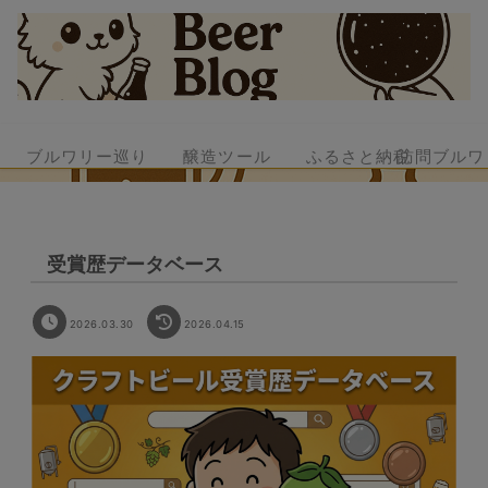
ブルワリー巡り
醸造ツール
ふるさと納税
訪問ブルワ
受賞歴データベース
2026.03.30
2026.04.15