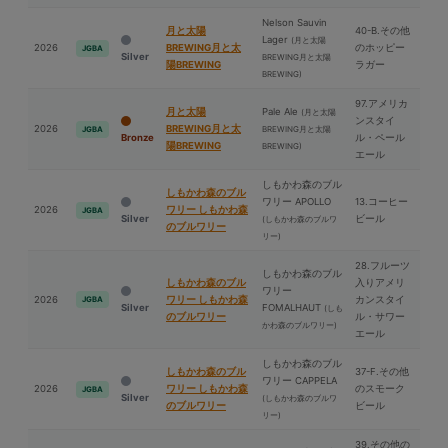
Nelson Sauvin
⽉と太陽
40-B.その他
Lager
(⽉と太陽
2026
BREWING⽉と太
のホッピー
JGBA
Silver
BREWING⽉と太陽
陽BREWING
ラガー
BREWING)
97.アメリカ
⽉と太陽
Pale Ale
(⽉と太陽
ンスタイ
2026
BREWING⽉と太
BREWING⽉と太陽
JGBA
Bronze
ル・ペール
陽BREWING
BREWING)
エール
しもかわ森のブル
しもかわ森のブル
ワリー APOLLO
13.コーヒー
2026
ワリー しもかわ森
JGBA
Silver
ビール
(しもかわ森のブルワ
のブルワリー
リー)
28.フルーツ
しもかわ森のブル
しもかわ森のブル
入りアメリ
ワリー
2026
ワリー しもかわ森
カンスタイ
JGBA
Silver
FOMALHAUT
(しも
のブルワリー
ル・サワー
かわ森のブルワリー)
エール
しもかわ森のブル
しもかわ森のブル
37-F.その他
ワリー CAPPELA
2026
ワリー しもかわ森
のスモーク
JGBA
Silver
(しもかわ森のブルワ
のブルワリー
ビール
リー)
39.その他の