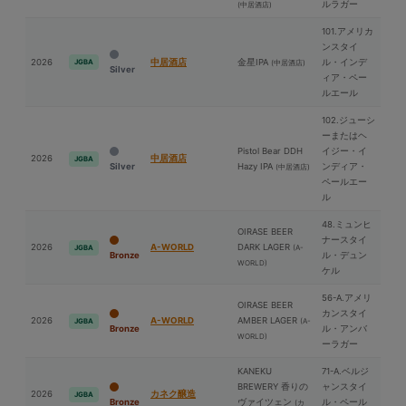
ルラガー
(中居酒店)
101.アメリカ
ンスタイ
2026
中居酒店
⾦星IPA
ル・インデ
JGBA
(中居酒店)
Silver
ィア・ペー
ルエール
102.ジューシ
ーまたはヘ
Pistol Bear DDH
イジー・イ
2026
中居酒店
JGBA
Silver
Hazy IPA
ンディア・
(中居酒店)
ペールエー
ル
48.ミュンヒ
OIRASE BEER
ナースタイ
2026
A-WORLD
DARK LAGER
(A-
JGBA
Bronze
ル・デュン
WORLD)
ケル
56-A.アメリ
OIRASE BEER
カンスタイ
2026
A-WORLD
AMBER LAGER
(A-
JGBA
Bronze
ル・アンバ
WORLD)
ーラガー
KANEKU
71-A.ベルジ
BREWERY 香りの
ャンスタイ
2026
カネク醸造
JGBA
Bronze
ヴァイツェン
ル・ペール
(カ