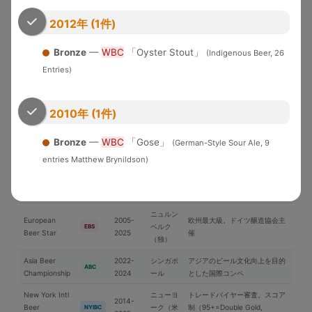
米国各地
界中のブルワリーが参加する国
WBC
Cup
2026
際品評会
2012年 (1件)
U.S. Open
2010-
Brewery of the YearとGrand
Bronze
—
WBC
「Oyster Stout」
(Indigenous Beer, 26
Beer
米国
USOB
2025
National Champion選出
Championship
Entries)
アジア太平洋地域中心の国際コ
International
2006-
日本
ンペ。ブラインドテイスティン
IBC
Beer Cup
2025
2010年 (1件)
グ審査
ブリュッ
Brussels Beer
2018-
Bronze
—
WBC
「Gose」
(German-Style Sour Ale, 9
セル（ベ
欧州中心の国際コンペ
BBC
Challenge
2025
ルギー）
entries Matthew Brynildson)
Japan Great
2019-
日本最大のビール審査会。
日本
JGBA
Beer Awards
2026
BJCPガイドライン準拠
ニュルン
European
2005-
欧州最大級。ドイツ醸造協会主
ベルク
EBS
Beer Star
2025
催
（独）
Asia Beer
2022-
シンガポ
アジアのビール文化向上を目的
ABC
Championship
2024
ール
とした国際コンペ
New York Intl
ニューヨ
トレードバイヤー審査。スコア
2014-
Beer
ーク（米
制（95+=Double Gold,
NYIBC