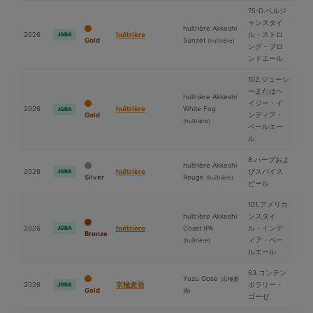
75-D.ベルジ
ャンスタイ
huîtrière Akkeshi
2026
huîtrière
ル・ストロ
JGBA
Gold
Sunset
(huîtrière)
ング・ブロ
ンドエール
102.ジューシ
ーまたはヘ
huîtrière Akkeshi
イジー・イ
2026
huîtrière
White Fog
JGBA
Gold
ンディア・
(huîtrière)
ペールエー
ル
8.ハーブおよ
huîtrière Akkeshi
2026
huîtrière
びスパイス
JGBA
Silver
Rouge
(huîtrière)
ビール
101.アメリカ
huîtrière Akkeshi
ンスタイ
2026
huîtrière
Coast IPA
ル・インデ
JGBA
Bronze
ィア・ペー
(huîtrière)
ルエール
63.コンテン
Yuzu Gose
(京極⻨
2026
京極⻨酒
ポラリー・
JGBA
Gold
酒)
ゴーゼ