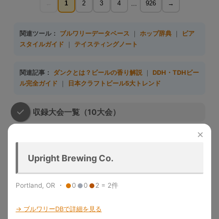
...
←
1
2
3
4
926
→
関連ツール：
ブルワリーデータベース
｜
ホップ辞典
｜
ビア
スタイルガイド
｜
テイスティングノート
関連記事：
ダンクとは？ビールの香り解説
｜
DDH・TDHビー
ル完全ガイド
｜
日本クラフトビール5大トレンド
収録大会一覧（10大会）
×
大会名
略称
収録年度
開催地
特徴
Great
1983-
デンバー
米国最大のビール品評会。
Upright Brewing Co.
American
GABF
2025
（米国）
Gold/Silver/Bronze授与
Beer Festival
メルボル
Portland, OR ・
0
0
2 = 2件
Australian Intl
2015-
世界最大規模の年次国際ビール
ン（豪
AIBA
Beer Awards
2025
コンペ
州）
→ ブルワリーDBで詳細を見る
「ビールのオリンピック」。世
World Beer
1996-