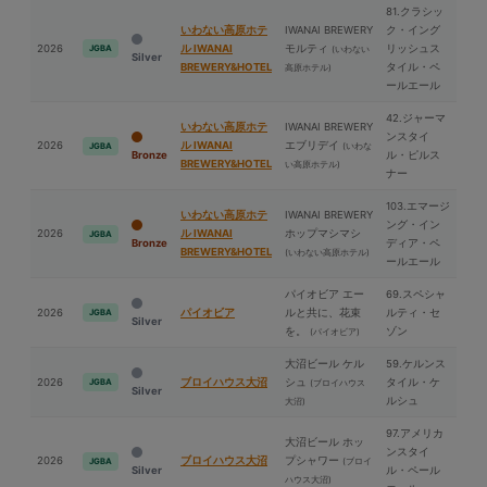
81.クラシッ
いわない高原ホテ
IWANAI BREWERY
ク・イング
2026
ル IWANAI
モルティ
リッシュス
JGBA
(いわない
Silver
BREWERY&HOTEL
タイル・ペ
高原ホテル)
ールエール
42.ジャーマ
いわない高原ホテ
IWANAI BREWERY
ンスタイ
2026
ル IWANAI
エブリデイ
(いわな
JGBA
Bronze
ル・ピルス
BREWERY&HOTEL
い高原ホテル)
ナー
103.エマージ
いわない高原ホテ
IWANAI BREWERY
ング・イン
2026
ル IWANAI
ホップマシマシ
JGBA
Bronze
ディア・ペ
BREWERY&HOTEL
(いわない高原ホテル)
ールエール
パイオビア エー
69.スペシャ
2026
パイオビア
ルと共に、花束
ルティ・セ
JGBA
Silver
を。
ゾン
(パイオビア)
⼤沼ビール ケル
59.ケルンス
2026
ブロイハウス⼤沼
シュ
タイル・ケ
JGBA
(ブロイハウス
Silver
ルシュ
⼤沼)
97.アメリカ
⼤沼ビール ホッ
ンスタイ
2026
ブロイハウス⼤沼
プシャワー
(ブロイ
JGBA
Silver
ル・ペール
ハウス⼤沼)