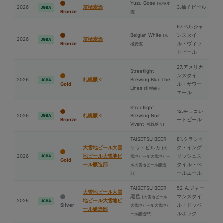
Yuzu Gose
(京極⻨
2026
京極⻨酒
3.柚子ビール
JGBA
Bronze
酒)
67.ベルジャ
Belgian White
ンスタイ
(京
2026
京極⻨酒
JGBA
Bronze
ル・ヴィッ
極⻨酒)
トビール
27.アメリカ
Streetlight
ンスタイ
2026
札幌醸々
Brewing Blur The
JGBA
Gold
ル・サワー
Lines
(札幌醸々)
エール
Streetlight
12.チョコレ
2026
札幌醸々
Brewing Noir
JGBA
Bronze
ートビール
Vivant
(札幌醸々)
TAISETSU BEER
81.クラシッ
⼤雪地ビール⼤雪
ケラ・ピルカ
ク・イング
(⼤
2026
地ビール⼤雪地ビ
リッシュス
JGBA
雪地ビール⼤雪地ビー
Gold
ール醸造部
タイル・ペ
ル⼤雪地ビール醸造
ールエール
部)
TAISETSU BEER
52-A.ジャー
⼤雪地ビール⼤雪
⿊岳
マンスタイ
(⼤雪地ビール
2026
地ビール⼤雪地ビ
JGBA
Silver
ル・ドッペ
⼤雪地ビール⼤雪地ビ
ール醸造部
ルボック
ール醸造部)