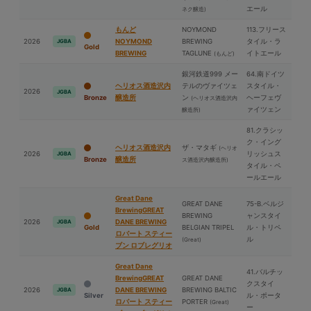
エール
ネク醸造)
もんど
NOYMOND
113.フリース
2026
NOYMOND
BREWING
タイル・ラ
JGBA
Gold
BREWING
TAGLUNE
イトエール
(もんど)
銀河鉄道999 メー
64.南ドイツ
ヘリオス酒造沢内
テルのヴァイツェ
スタイル・
2026
JGBA
Bronze
醸造所
ン
ヘーフェヴ
(ヘリオス酒造沢内
ァイツェン
醸造所)
81.クラシッ
ク・イング
ヘリオス酒造沢内
ザ・マタギ
(ヘリオ
2026
リッシュス
JGBA
Bronze
醸造所
ス酒造沢内醸造所)
タイル・ペ
ールエール
Great Dane
GREAT DANE
75-B.ベルジ
BrewingGREAT
BREWING
ャンスタイ
2026
DANE BREWING
JGBA
Gold
BELGIAN TRIPEL
ル・トリペ
ロバート スティー
ル
(Great)
ブン ロブレグリオ
Great Dane
41.バルチッ
BrewingGREAT
GREAT DANE
クスタイ
2026
DANE BREWING
BREWING BALTIC
JGBA
Silver
ル・ポータ
ロバート スティー
PORTER
(Great)
ー