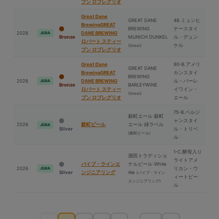
ブン ロブレグリオ
Great Dane
GREAT DANE
48.ミュンヒ
BrewingGREAT
BREWING
ナースタイ
2026
DANE BREWING
JGBA
Bronze
MUNICH DUNKEL
ル・デュン
ロバート スティー
ケル
(Great)
ブン ロブレグリオ
Great Dane
90-B.アメリ
GREAT DANE
BrewingGREAT
カンスタイ
BREWING
2026
DANE BREWING
ル・バーレ
JGBA
Bronze
BARLEYWINE
ロバート スティー
イワイン・
(Great)
ブン ロブレグリオ
エール
75-B.ベルジ
穀町エール 穀町
ャンスタイ
2026
穀町ビール
エール 緑ラベル
JGBA
Silver
ル・トリペ
(穀町ビール)
ル
1-C.酵⺟入り
酒⽥トラディショ
ライトアメ
パイプ・ラインエ
ナルビール White
2026
リカン・ウ
JGBA
Silver
ンジニアリング
Ale
(パイプ・ライン
ィートビー
エンジニアリング)
ル