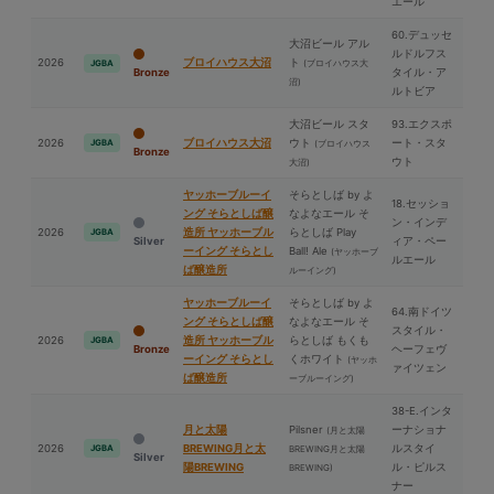
エール
60.デュッセ
⼤沼ビール アル
ルドルフス
2026
ブロイハウス⼤沼
ト
(ブロイハウス⼤
JGBA
Bronze
タイル・ア
沼)
ルトビア
⼤沼ビール スタ
93.エクスポ
2026
ブロイハウス⼤沼
ウト
ート・スタ
JGBA
(ブロイハウス
Bronze
ウト
⼤沼)
ヤッホーブルーイ
そらとしば by よ
18.セッショ
ング そらとしば醸
なよなエール そ
ン・インデ
2026
造所 ヤッホーブル
らとしば Play
JGBA
Silver
ィア・ペー
ーイング そらとし
Ball! Ale
(ヤッホーブ
ルエール
ば醸造所
ルーイング)
ヤッホーブルーイ
そらとしば by よ
64.南ドイツ
ング そらとしば醸
なよなエール そ
スタイル・
2026
造所 ヤッホーブル
らとしば もくも
JGBA
Bronze
ヘーフェヴ
ーイング そらとし
くホワイト
(ヤッホ
ァイツェン
ば醸造所
ーブルーイング)
38-E.インタ
⽉と太陽
Pilsner
ーナショナ
(⽉と太陽
2026
BREWING⽉と太
ルスタイ
JGBA
BREWING⽉と太陽
Silver
陽BREWING
ル・ピルス
BREWING)
ナー