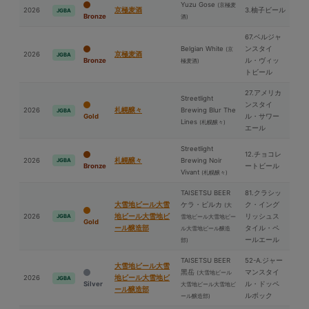
Yuzu Gose
(京極⻨
2026
京極⻨酒
3.柚子ビール
JGBA
Bronze
酒)
67.ベルジャ
Belgian White
ンスタイ
(京
2026
京極⻨酒
JGBA
Bronze
ル・ヴィッ
極⻨酒)
トビール
27.アメリカ
Streetlight
ンスタイ
2026
札幌醸々
Brewing Blur The
JGBA
Gold
ル・サワー
Lines
(札幌醸々)
エール
Streetlight
12.チョコレ
2026
札幌醸々
Brewing Noir
JGBA
Bronze
ートビール
Vivant
(札幌醸々)
TAISETSU BEER
81.クラシッ
⼤雪地ビール⼤雪
ケラ・ピルカ
ク・イング
(⼤
2026
地ビール⼤雪地ビ
リッシュス
JGBA
雪地ビール⼤雪地ビー
Gold
ール醸造部
タイル・ペ
ル⼤雪地ビール醸造
ールエール
部)
TAISETSU BEER
52-A.ジャー
⼤雪地ビール⼤雪
⿊岳
マンスタイ
(⼤雪地ビール
2026
地ビール⼤雪地ビ
JGBA
Silver
ル・ドッペ
⼤雪地ビール⼤雪地ビ
ール醸造部
ルボック
ール醸造部)