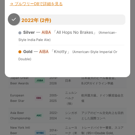
米国各地
界中のブルワリーが参加する国
WBC
→ ブルワリーDBで詳細を見る
Cup
2026
際品評会
U.S. Open
2022年 (2件)
2010-
Brewery of the YearとGrand
Beer
米国
USOB
2025
National Champion選出
Championship
Silver
—
AIBA
「All Hops No Brakes」
(American-
アジア太平洋地域中心の国際コ
Style India Pale Ale)
International
2006-
日本
ンペ。ブラインドテイスティン
IBC
Beer Cup
2025
グ審査
Gold
—
AIBA
「Knotty」
(American-Style Imperial Or
ブリュッ
Double)
Brussels Beer
2018-
セル（ベ
欧州中心の国際コンペ
BBC
Challenge
2025
ルギー）
Japan Great
2019-
日本最大のビール審査会。
日本
JGBA
Beer Awards
2026
BJCPガイドライン準拠
ニュルン
European
2005-
欧州最大級。ドイツ醸造協会主
ベルク
EBS
Beer Star
2025
催
（独）
Asia Beer
2022-
シンガポ
アジアのビール文化向上を目的
ABC
Championship
2024
ール
とした国際コンペ
New York Intl
ニューヨ
トレードバイヤー審査。スコア
2014-
Beer
ーク（米
制（95+=Double Gold,
NYIBC