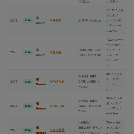
ルラガー
(中居酒店)
101.アメリカ
ンスタイ
2026
中居酒店
⾦星IPA
ル・インデ
JGBA
(中居酒店)
Silver
ィア・ペー
ルエール
102.ジューシ
ーまたはヘ
Pistol Bear DDH
イジー・イ
2026
中居酒店
JGBA
Silver
Hazy IPA
ンディア・
(中居酒店)
ペールエー
ル
48.ミュンヒ
OIRASE BEER
ナースタイ
2026
A-WORLD
DARK LAGER
(A-
JGBA
Bronze
ル・デュン
WORLD)
ケル
56-A.アメリ
OIRASE BEER
カンスタイ
2026
A-WORLD
AMBER LAGER
(A-
JGBA
Bronze
ル・アンバ
WORLD)
ーラガー
KANEKU
71-A.ベルジ
BREWERY 香りの
ャンスタイ
2026
カネク醸造
JGBA
Bronze
ヴァイツェン
ル・ペール
(カ