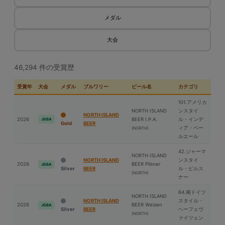
メダル
大会
46,294 件の受賞歴
受賞年
大会
メダル
ブルワリー
ビール名
カテゴリ
101.アメリカ
NORTH ISLAND
ンスタイ
NORTH ISLAND
2026
BEER I.P.A.
ル・インデ
JGBA
Gold
BEER
ィア・ペー
(NORTH)
ルエール
42.ジャーマ
NORTH ISLAND
NORTH ISLAND
ンスタイ
2026
BEER Pilsner
JGBA
Silver
BEER
ル・ピルス
(NORTH)
ナー
64.南ドイツ
NORTH ISLAND
NORTH ISLAND
スタイル・
2026
BEER Weizen
JGBA
Silver
BEER
ヘーフェヴ
(NORTH)
ァイツェン