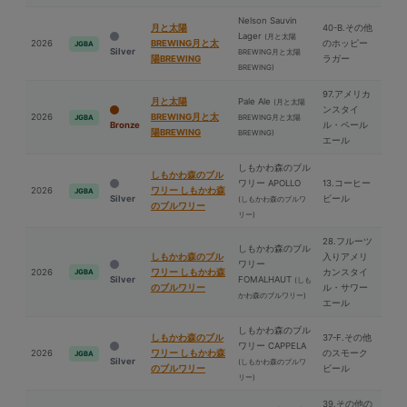
Nelson Sauvin
⽉と太陽
40-B.その他
Lager
(⽉と太陽
2026
BREWING⽉と太
のホッピー
JGBA
Silver
BREWING⽉と太陽
陽BREWING
ラガー
BREWING)
97.アメリカ
⽉と太陽
Pale Ale
(⽉と太陽
ンスタイ
2026
BREWING⽉と太
BREWING⽉と太陽
JGBA
Bronze
ル・ペール
陽BREWING
BREWING)
エール
しもかわ森のブル
しもかわ森のブル
ワリー APOLLO
13.コーヒー
2026
ワリー しもかわ森
JGBA
Silver
ビール
(しもかわ森のブルワ
のブルワリー
リー)
28.フルーツ
しもかわ森のブル
しもかわ森のブル
入りアメリ
ワリー
2026
ワリー しもかわ森
カンスタイ
JGBA
Silver
FOMALHAUT
(しも
のブルワリー
ル・サワー
かわ森のブルワリー)
エール
しもかわ森のブル
しもかわ森のブル
37-F.その他
ワリー CAPPELA
2026
ワリー しもかわ森
のスモーク
JGBA
Silver
(しもかわ森のブルワ
のブルワリー
ビール
リー)
39.その他の