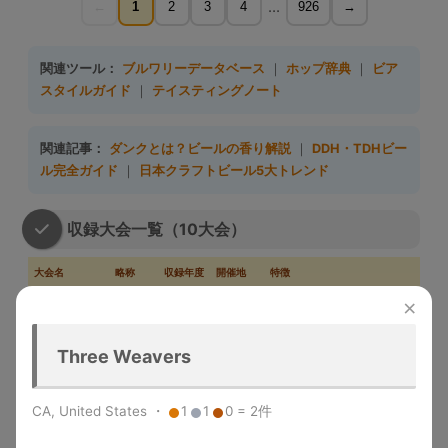
...
←
1
2
3
4
926
→
関連ツール：
ブルワリーデータベース
｜
ホップ辞典
｜
ビア
スタイルガイド
｜
テイスティングノート
関連記事：
ダンクとは？ビールの香り解説
｜
DDH・TDHビー
ル完全ガイド
｜
日本クラフトビール5大トレンド
収録大会一覧（10大会）
大会名
略称
収録年度
開催地
特徴
×
Great
1983-
デンバー
米国最大のビール品評会。
American
GABF
2025
（米国）
Gold/Silver/Bronze授与
Beer Festival
Three Weavers
メルボル
Australian Intl
2015-
世界最大規模の年次国際ビール
ン（豪
AIBA
Beer Awards
2025
コンペ
州）
CA, United States ・
1
1
0 = 2件
「ビールのオリンピック」。世
World Beer
1996-