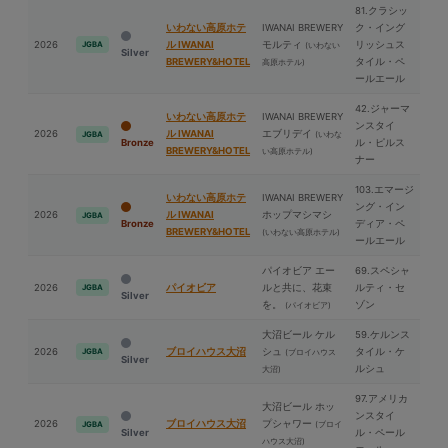
81.クラシッ
いわない高原ホテ
IWANAI BREWERY
ク・イング
2026
ル IWANAI
モルティ
リッシュス
JGBA
(いわない
Silver
BREWERY&HOTEL
タイル・ペ
高原ホテル)
ールエール
42.ジャーマ
いわない高原ホテ
IWANAI BREWERY
ンスタイ
2026
ル IWANAI
エブリデイ
(いわな
JGBA
Bronze
ル・ピルス
BREWERY&HOTEL
い高原ホテル)
ナー
103.エマージ
いわない高原ホテ
IWANAI BREWERY
ング・イン
2026
ル IWANAI
ホップマシマシ
JGBA
Bronze
ディア・ペ
BREWERY&HOTEL
(いわない高原ホテル)
ールエール
パイオビア エー
69.スペシャ
2026
パイオビア
ルと共に、花束
ルティ・セ
JGBA
Silver
を。
ゾン
(パイオビア)
⼤沼ビール ケル
59.ケルンス
2026
ブロイハウス⼤沼
シュ
タイル・ケ
JGBA
(ブロイハウス
Silver
ルシュ
⼤沼)
97.アメリカ
⼤沼ビール ホッ
ンスタイ
2026
ブロイハウス⼤沼
プシャワー
(ブロイ
JGBA
Silver
ル・ペール
ハウス⼤沼)