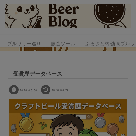
ブルワリー巡り
醸造ツール
ふるさと納税
訪問ブルワ
受賞歴データベース
2026.03.30
2026.04.15