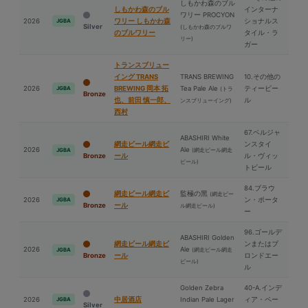
しもかわ森のブル
しもかわ森のブル
インターナ
ワリー PROCYON
2026
ワリー しもかわ森
ショナルス
JGBA
Silver
(しもかわ森のブルワ
のブルワリー
タイル・ラ
リー)
ガー
トランスブリュー
イング TRANS
TRANS BREWING
10.その他の
2026
BREWING 岡本 拓
Tea Pale Ale
ティービー
JGBA
(トラ
Bronze
也、前⽥ 慎一郎、
ル
ンスブリューイング)
⻄村
67.ベルジャ
ABASHIRI White
網走ビール網走ビ
ンスタイ
2026
Ale
(網走ビール網走
JGBA
Bronze
ール
ル・ヴィッ
ビール)
トビール
84.ブラウ
網走ビール網走ビ
監極の⿊
(網走ビー
2026
ン・ポータ
JGBA
Bronze
ール
ル網走ビール)
ー
96.ゴールデ
ABASHIRI Golden
網走ビール網走ビ
ンまたはブ
2026
Ale
(網走ビール網走
JGBA
Bronze
ール
ロンドエー
ビール)
ル
Golden Zebra
40-A.インデ
2026
中居酒店
Indian Pale Lager
ィア・ペー
JGBA
Silver