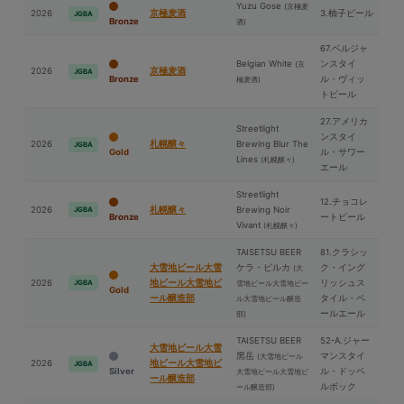
Yuzu Gose
(京極⻨
2026
京極⻨酒
3.柚子ビール
JGBA
Bronze
酒)
67.ベルジャ
Belgian White
ンスタイ
(京
2026
京極⻨酒
JGBA
Bronze
ル・ヴィッ
極⻨酒)
トビール
27.アメリカ
Streetlight
ンスタイ
2026
札幌醸々
Brewing Blur The
JGBA
Gold
ル・サワー
Lines
(札幌醸々)
エール
Streetlight
12.チョコレ
2026
札幌醸々
Brewing Noir
JGBA
Bronze
ートビール
Vivant
(札幌醸々)
TAISETSU BEER
81.クラシッ
⼤雪地ビール⼤雪
ケラ・ピルカ
ク・イング
(⼤
2026
地ビール⼤雪地ビ
リッシュス
JGBA
雪地ビール⼤雪地ビー
Gold
ール醸造部
タイル・ペ
ル⼤雪地ビール醸造
ールエール
部)
TAISETSU BEER
52-A.ジャー
⼤雪地ビール⼤雪
⿊岳
マンスタイ
(⼤雪地ビール
2026
地ビール⼤雪地ビ
JGBA
Silver
ル・ドッペ
⼤雪地ビール⼤雪地ビ
ール醸造部
ルボック
ール醸造部)