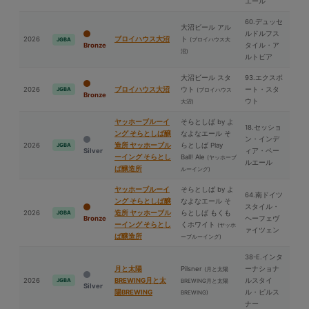
エール
60.デュッセ
⼤沼ビール アル
ルドルフス
2026
ブロイハウス⼤沼
ト
(ブロイハウス⼤
JGBA
Bronze
タイル・ア
沼)
ルトビア
⼤沼ビール スタ
93.エクスポ
2026
ブロイハウス⼤沼
ウト
ート・スタ
JGBA
(ブロイハウス
Bronze
ウト
⼤沼)
ヤッホーブルーイ
そらとしば by よ
18.セッショ
ング そらとしば醸
なよなエール そ
ン・インデ
2026
造所 ヤッホーブル
らとしば Play
JGBA
Silver
ィア・ペー
ーイング そらとし
Ball! Ale
(ヤッホーブ
ルエール
ば醸造所
ルーイング)
ヤッホーブルーイ
そらとしば by よ
64.南ドイツ
ング そらとしば醸
なよなエール そ
スタイル・
2026
造所 ヤッホーブル
らとしば もくも
JGBA
Bronze
ヘーフェヴ
ーイング そらとし
くホワイト
(ヤッホ
ァイツェン
ば醸造所
ーブルーイング)
38-E.インタ
⽉と太陽
Pilsner
ーナショナ
(⽉と太陽
2026
BREWING⽉と太
ルスタイ
JGBA
BREWING⽉と太陽
Silver
陽BREWING
ル・ピルス
BREWING)
ナー