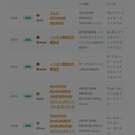
エール
ネク醸造)
もんど
NOYMOND
113.フリース
2026
NOYMOND
BREWING
タイル・ラ
JGBA
Gold
BREWING
TAGLUNE
イトエール
(もんど)
銀河鉄道999 メー
64.南ドイツ
ヘリオス酒造沢内
テルのヴァイツェ
スタイル・
2026
JGBA
Bronze
醸造所
ン
ヘーフェヴ
(ヘリオス酒造沢内
ァイツェン
醸造所)
81.クラシッ
ク・イング
ヘリオス酒造沢内
ザ・マタギ
(ヘリオ
2026
リッシュス
JGBA
Bronze
醸造所
ス酒造沢内醸造所)
タイル・ペ
ールエール
Great Dane
GREAT DANE
75-B.ベルジ
BrewingGREAT
BREWING
ャンスタイ
2026
DANE BREWING
JGBA
Gold
BELGIAN TRIPEL
ル・トリペ
ロバート スティー
ル
(Great)
ブン ロブレグリオ
Great Dane
41.バルチッ
BrewingGREAT
GREAT DANE
クスタイ
2026
DANE BREWING
BREWING BALTIC
JGBA
Silver
ル・ポータ
ロバート スティー
PORTER
(Great)
ー