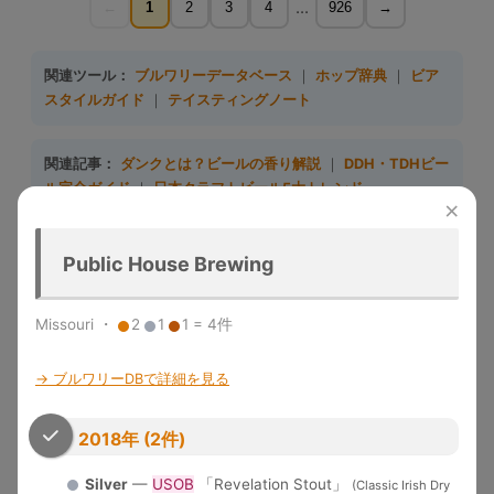
...
←
1
2
3
4
926
→
関連ツール：
ブルワリーデータベース
｜
ホップ辞典
｜
ビア
スタイルガイド
｜
テイスティングノート
関連記事：
ダンクとは？ビールの香り解説
｜
DDH・TDHビー
ル完全ガイド
｜
日本クラフトビール5大トレンド
×
収録大会一覧（10大会）
Public House Brewing
大会名
略称
収録年度
開催地
特徴
Missouri ・
2
1
1 = 4件
Great
1983-
デンバー
米国最大のビール品評会。
American
GABF
2025
（米国）
Gold/Silver/Bronze授与
Beer Festival
→ ブルワリーDBで詳細を見る
メルボル
Australian Intl
2015-
世界最大規模の年次国際ビール
ン（豪
AIBA
2018年 (2件)
Beer Awards
2025
コンペ
州）
Silver
—
USOB
「Revelation Stout」
「ビールのオリンピック」。世
(Classic Irish Dry
World Beer
1996-