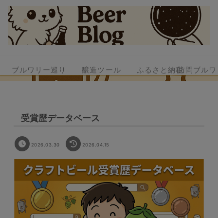
ブルワリー巡り
醸造ツール
ふるさと納税
訪問ブルワ
受賞歴データベース
2026.03.30
2026.04.15