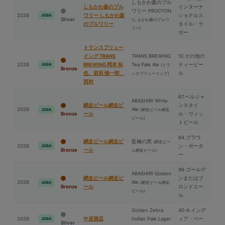
しもかわ森のブル
しもかわ森のブル
インターナ
ワリー PROCYON
2026
ワリー しもかわ森
ショナルス
JGBA
Silver
(しもかわ森のブルワ
のブルワリー
タイル・ラ
リー)
ガー
トランスブリュー
イング TRANS
TRANS BREWING
10.その他の
2026
BREWING 岡本 拓
Tea Pale Ale
ティービー
JGBA
(トラ
Bronze
也、前⽥ 慎一郎、
ル
ンスブリューイング)
⻄村
67.ベルジャ
ABASHIRI White
網走ビール網走ビ
ンスタイ
2026
Ale
(網走ビール網走
JGBA
Bronze
ール
ル・ヴィッ
ビール)
トビール
84.ブラウ
網走ビール網走ビ
監極の⿊
(網走ビー
2026
ン・ポータ
JGBA
Bronze
ール
ル網走ビール)
ー
96.ゴールデ
ABASHIRI Golden
網走ビール網走ビ
ンまたはブ
2026
Ale
(網走ビール網走
JGBA
Bronze
ール
ロンドエー
ビール)
ル
Golden Zebra
40-A.インデ
2026
中居酒店
Indian Pale Lager
ィア・ペー
JGBA
Silver