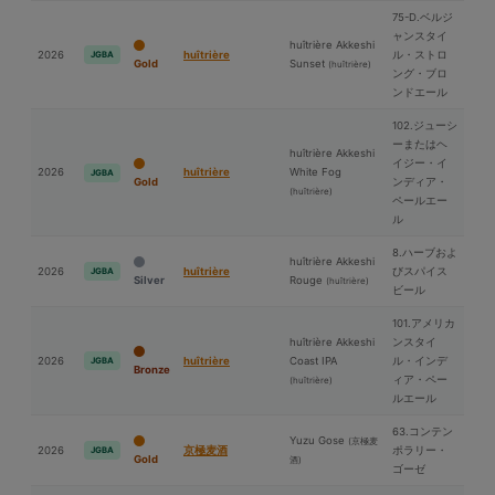
75-D.ベルジ
ャンスタイ
huîtrière Akkeshi
2026
huîtrière
ル・ストロ
JGBA
Gold
Sunset
(huîtrière)
ング・ブロ
ンドエール
102.ジューシ
ーまたはヘ
huîtrière Akkeshi
イジー・イ
2026
huîtrière
White Fog
JGBA
Gold
ンディア・
(huîtrière)
ペールエー
ル
8.ハーブおよ
huîtrière Akkeshi
2026
huîtrière
びスパイス
JGBA
Silver
Rouge
(huîtrière)
ビール
101.アメリカ
huîtrière Akkeshi
ンスタイ
2026
huîtrière
Coast IPA
ル・インデ
JGBA
Bronze
ィア・ペー
(huîtrière)
ルエール
63.コンテン
Yuzu Gose
(京極⻨
2026
京極⻨酒
ポラリー・
JGBA
Gold
酒)
ゴーゼ