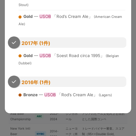
米国各地
界中のブルワリーが参加する国
WBC
Stout)
Cup
2026
際品評会
Gold
—
USOB
「Rod’s Cream Ale」
(American Cream
U.S. Open
2010-
Brewery of the YearとGrand
Beer
米国
USOB
Ale)
2025
National Champion選出
Championship
アジア太平洋地域中心の国際コ
International
2006-
2017年 (1件)
日本
ンペ。ブラインドテイスティン
IBC
Beer Cup
2025
グ審査
Gold
—
USOB
「Soest Road circa 1995」
(Belgian
ブリュッ
Brussels Beer
2018-
Dubbel)
セル（ベ
欧州中心の国際コンペ
BBC
Challenge
2025
ルギー）
Japan Great
2019-
日本最大のビール審査会。
日本
JGBA
2016年 (1件)
Beer Awards
2026
BJCPガイドライン準拠
ニュルン
Bronze
—
USOB
「Rod’s Cream Ale」
(Lagers)
European
2005-
欧州最大級。ドイツ醸造協会主
ベルク
EBS
Beer Star
2025
催
（独）
Asia Beer
2022-
シンガポ
アジアのビール文化向上を目的
ABC
Championship
2024
ール
とした国際コンペ
New York Intl
ニューヨ
トレードバイヤー審査。スコア
2014-
Beer
ーク（米
制（95+=Double Gold,
NYIBC