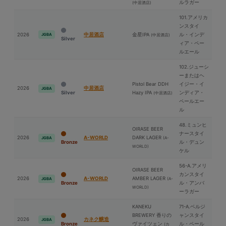
ルラガー
(中居酒店)
101.アメリカ
ンスタイ
2026
中居酒店
⾦星IPA
ル・インデ
JGBA
(中居酒店)
Silver
ィア・ペー
ルエール
102.ジューシ
ーまたはヘ
Pistol Bear DDH
イジー・イ
2026
中居酒店
JGBA
Silver
Hazy IPA
ンディア・
(中居酒店)
ペールエー
ル
48.ミュンヒ
OIRASE BEER
ナースタイ
2026
A-WORLD
DARK LAGER
(A-
JGBA
Bronze
ル・デュン
WORLD)
ケル
56-A.アメリ
OIRASE BEER
カンスタイ
2026
A-WORLD
AMBER LAGER
(A-
JGBA
Bronze
ル・アンバ
WORLD)
ーラガー
KANEKU
71-A.ベルジ
BREWERY 香りの
ャンスタイ
2026
カネク醸造
JGBA
Bronze
ヴァイツェン
ル・ペール
(カ