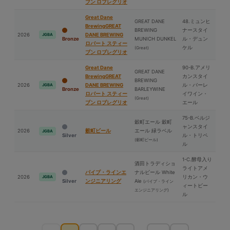
ブン ロブレグリオ
Great Dane
GREAT DANE
48.ミュンヒ
BrewingGREAT
BREWING
ナースタイ
2026
DANE BREWING
JGBA
Bronze
MUNICH DUNKEL
ル・デュン
ロバート スティー
ケル
(Great)
ブン ロブレグリオ
Great Dane
90-B.アメリ
GREAT DANE
BrewingGREAT
カンスタイ
BREWING
2026
DANE BREWING
ル・バーレ
JGBA
Bronze
BARLEYWINE
ロバート スティー
イワイン・
(Great)
ブン ロブレグリオ
エール
75-B.ベルジ
穀町エール 穀町
ャンスタイ
2026
穀町ビール
エール 緑ラベル
JGBA
Silver
ル・トリペ
(穀町ビール)
ル
1-C.酵⺟入り
酒⽥トラディショ
ライトアメ
パイプ・ラインエ
ナルビール White
2026
リカン・ウ
JGBA
Silver
ンジニアリング
Ale
(パイプ・ライン
ィートビー
エンジニアリング)
ル