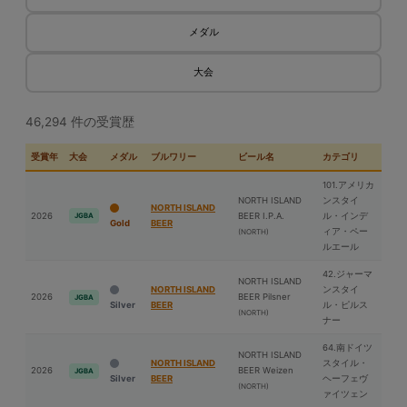
メダル
大会
46,294 件の受賞歴
受賞年
大会
メダル
ブルワリー
ビール名
カテゴリ
101.アメリカ
NORTH ISLAND
ンスタイ
NORTH ISLAND
2026
BEER I.P.A.
ル・インデ
JGBA
Gold
BEER
ィア・ペー
(NORTH)
ルエール
42.ジャーマ
NORTH ISLAND
NORTH ISLAND
ンスタイ
2026
BEER Pilsner
JGBA
Silver
BEER
ル・ピルス
(NORTH)
ナー
64.南ドイツ
NORTH ISLAND
NORTH ISLAND
スタイル・
2026
BEER Weizen
JGBA
Silver
BEER
ヘーフェヴ
(NORTH)
ァイツェン