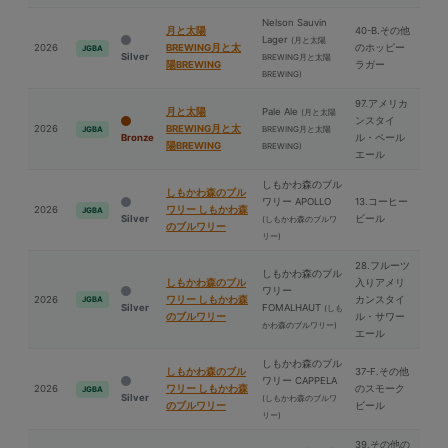
Nelson Sauvin
⽉と太陽
40-B.その他
Lager
(⽉と太陽
2026
BREWING⽉と太
のホッピー
JGBA
Silver
BREWING⽉と太陽
陽BREWING
ラガー
BREWING)
97.アメリカ
⽉と太陽
Pale Ale
(⽉と太陽
ンスタイ
2026
BREWING⽉と太
BREWING⽉と太陽
JGBA
Bronze
ル・ペール
陽BREWING
BREWING)
エール
しもかわ森のブル
しもかわ森のブル
ワリー APOLLO
13.コーヒー
2026
ワリー しもかわ森
JGBA
Silver
ビール
(しもかわ森のブルワ
のブルワリー
リー)
28.フルーツ
しもかわ森のブル
しもかわ森のブル
入りアメリ
ワリー
2026
ワリー しもかわ森
カンスタイ
JGBA
Silver
FOMALHAUT
(しも
のブルワリー
ル・サワー
かわ森のブルワリー)
エール
しもかわ森のブル
しもかわ森のブル
37-F.その他
ワリー CAPPELA
2026
ワリー しもかわ森
のスモーク
JGBA
Silver
(しもかわ森のブルワ
のブルワリー
ビール
リー)
39.その他の