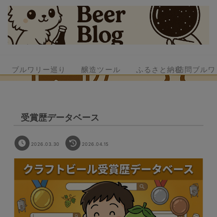
ブルワリー巡り
醸造ツール
ふるさと納税
訪問ブルワ
受賞歴データベース
2026.03.30
2026.04.15