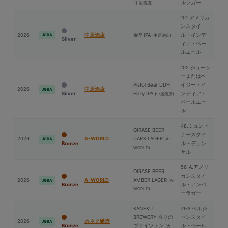
ルラガー
(中居酒店)
101.アメリカ
ンスタイ
2026
中居酒店
⾦星IPA
ル・インデ
JGBA
(中居酒店)
Silver
ィア・ペー
ルエール
102.ジューシ
ーまたはヘ
Pistol Bear DDH
イジー・イ
2026
中居酒店
JGBA
Silver
Hazy IPA
ンディア・
(中居酒店)
ペールエー
ル
48.ミュンヒ
OIRASE BEER
ナースタイ
2026
A-WORLD
DARK LAGER
(A-
JGBA
Bronze
ル・デュン
WORLD)
ケル
56-A.アメリ
OIRASE BEER
カンスタイ
2026
A-WORLD
AMBER LAGER
(A-
JGBA
Bronze
ル・アンバ
WORLD)
ーラガー
KANEKU
71-A.ベルジ
BREWERY 香りの
ャンスタイ
2026
カネク醸造
JGBA
Bronze
ヴァイツェン
ル・ペール
(カ