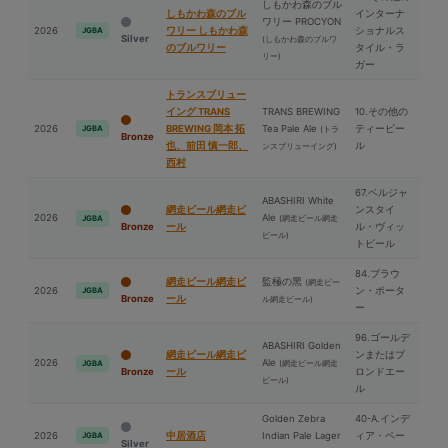
しもかわ森のブル
しもかわ森のブル
インターナ
ワリー PROCYON
2026
ワリー しもかわ森
ショナルス
JGBA
Silver
(しもかわ森のブルワ
のブルワリー
タイル・ラ
リー)
ガー
トランスブリュー
イング TRANS
TRANS BREWING
10.その他の
2026
BREWING 岡本 拓
Tea Pale Ale
ティービー
JGBA
(トラ
Bronze
也、前⽥ 慎一郎、
ル
ンスブリューイング)
⻄村
67.ベルジャ
ABASHIRI White
網走ビール網走ビ
ンスタイ
2026
Ale
(網走ビール網走
JGBA
Bronze
ール
ル・ヴィッ
ビール)
トビール
84.ブラウ
網走ビール網走ビ
監極の⿊
(網走ビー
2026
ン・ポータ
JGBA
Bronze
ール
ル網走ビール)
ー
96.ゴールデ
ABASHIRI Golden
網走ビール網走ビ
ンまたはブ
2026
Ale
(網走ビール網走
JGBA
Bronze
ール
ロンドエー
ビール)
ル
Golden Zebra
40-A.インデ
2026
中居酒店
Indian Pale Lager
ィア・ペー
JGBA
Silver