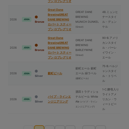
ブン ロブレグリオ
Great Dane
GREAT DANE
48.ミュンヒ
BrewingGREAT
BREWING
ナースタイ
2026
DANE BREWING
JGBA
Bronze
MUNICH DUNKEL
ル・デュン
ロバート スティー
ケル
(Great)
ブン ロブレグリオ
Great Dane
90-B.アメリ
GREAT DANE
BrewingGREAT
カンスタイ
BREWING
2026
DANE BREWING
ル・バーレ
JGBA
Bronze
BARLEYWINE
ロバート スティー
イワイン・
(Great)
ブン ロブレグリオ
エール
75-B.ベルジ
穀町エール 穀町
ャンスタイ
2026
穀町ビール
エール 緑ラベル
JGBA
Silver
ル・トリペ
(穀町ビール)
ル
1-C.酵⺟入り
酒⽥トラディショ
ライトアメ
パイプ・ラインエ
ナルビール White
2026
リカン・ウ
JGBA
Silver
ンジニアリング
Ale
(パイプ・ライン
ィートビー
エンジニアリング)
ル