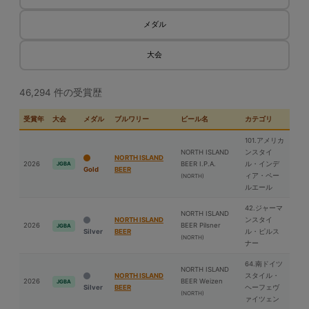
メダル
大会
46,294 件の受賞歴
受賞年
大会
メダル
ブルワリー
ビール名
カテゴリ
101.アメリカ
NORTH ISLAND
ンスタイ
NORTH ISLAND
2026
BEER I.P.A.
ル・インデ
JGBA
Gold
BEER
ィア・ペー
(NORTH)
ルエール
42.ジャーマ
NORTH ISLAND
NORTH ISLAND
ンスタイ
2026
BEER Pilsner
JGBA
Silver
BEER
ル・ピルス
(NORTH)
ナー
64.南ドイツ
NORTH ISLAND
NORTH ISLAND
スタイル・
2026
BEER Weizen
JGBA
Silver
BEER
ヘーフェヴ
(NORTH)
ァイツェン