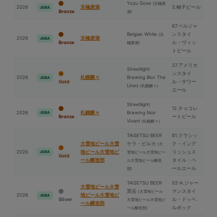
Yuzu Gose
(京極⻨
2026
京極⻨酒
3.柚子ビール
JGBA
Bronze
酒)
67.ベルジャ
Belgian White
ンスタイ
(京
2026
京極⻨酒
JGBA
Bronze
ル・ヴィッ
極⻨酒)
トビール
27.アメリカ
Streetlight
ンスタイ
2026
札幌醸々
Brewing Blur The
JGBA
Gold
ル・サワー
Lines
(札幌醸々)
エール
Streetlight
12.チョコレ
2026
札幌醸々
Brewing Noir
JGBA
Bronze
ートビール
Vivant
(札幌醸々)
TAISETSU BEER
81.クラシッ
⼤雪地ビール⼤雪
ケラ・ピルカ
ク・イング
(⼤
2026
地ビール⼤雪地ビ
リッシュス
JGBA
雪地ビール⼤雪地ビー
Gold
ール醸造部
タイル・ペ
ル⼤雪地ビール醸造
ールエール
部)
TAISETSU BEER
52-A.ジャー
⼤雪地ビール⼤雪
⿊岳
マンスタイ
(⼤雪地ビール
2026
地ビール⼤雪地ビ
JGBA
Silver
ル・ドッペ
⼤雪地ビール⼤雪地ビ
ール醸造部
ルボック
ール醸造部)