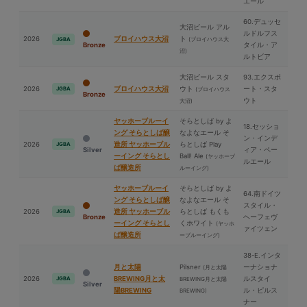
エール
60.デュッセ
⼤沼ビール アル
ルドルフス
2026
ブロイハウス⼤沼
ト
(ブロイハウス⼤
JGBA
Bronze
タイル・ア
沼)
ルトビア
⼤沼ビール スタ
93.エクスポ
2026
ブロイハウス⼤沼
ウト
ート・スタ
JGBA
(ブロイハウス
Bronze
ウト
⼤沼)
ヤッホーブルーイ
そらとしば by よ
18.セッショ
ング そらとしば醸
なよなエール そ
ン・インデ
2026
造所 ヤッホーブル
らとしば Play
JGBA
Silver
ィア・ペー
ーイング そらとし
Ball! Ale
(ヤッホーブ
ルエール
ば醸造所
ルーイング)
ヤッホーブルーイ
そらとしば by よ
64.南ドイツ
ング そらとしば醸
なよなエール そ
スタイル・
2026
造所 ヤッホーブル
らとしば もくも
JGBA
Bronze
ヘーフェヴ
ーイング そらとし
くホワイト
(ヤッホ
ァイツェン
ば醸造所
ーブルーイング)
38-E.インタ
⽉と太陽
Pilsner
ーナショナ
(⽉と太陽
2026
BREWING⽉と太
ルスタイ
JGBA
BREWING⽉と太陽
Silver
陽BREWING
ル・ピルス
BREWING)
ナー