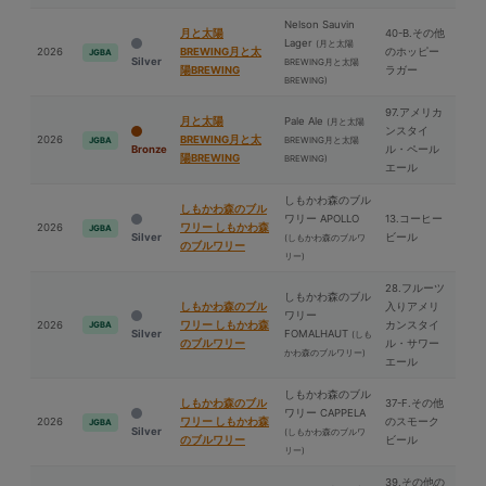
Nelson Sauvin
⽉と太陽
40-B.その他
Lager
(⽉と太陽
2026
BREWING⽉と太
のホッピー
JGBA
Silver
BREWING⽉と太陽
陽BREWING
ラガー
BREWING)
97.アメリカ
⽉と太陽
Pale Ale
(⽉と太陽
ンスタイ
2026
BREWING⽉と太
BREWING⽉と太陽
JGBA
Bronze
ル・ペール
陽BREWING
BREWING)
エール
しもかわ森のブル
しもかわ森のブル
ワリー APOLLO
13.コーヒー
2026
ワリー しもかわ森
JGBA
Silver
ビール
(しもかわ森のブルワ
のブルワリー
リー)
28.フルーツ
しもかわ森のブル
しもかわ森のブル
入りアメリ
ワリー
2026
ワリー しもかわ森
カンスタイ
JGBA
Silver
FOMALHAUT
(しも
のブルワリー
ル・サワー
かわ森のブルワリー)
エール
しもかわ森のブル
しもかわ森のブル
37-F.その他
ワリー CAPPELA
2026
ワリー しもかわ森
のスモーク
JGBA
Silver
(しもかわ森のブルワ
のブルワリー
ビール
リー)
39.その他の