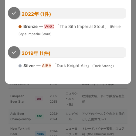
米国各地
界中のブルワリーが参加する国
WBC
Cup
2026
際品評会
2022年 (1件)
U.S. Open
2010-
Brewery of the YearとGrand
Beer
米国
USOB
2025
National Champion選出
Bronze
—
WBC
「The Sith Imperial Stout」
(British-
Championship
Style Imperial Stout)
アジア太平洋地域中心の国際コ
International
2006-
日本
ンペ。ブラインドテイスティン
IBC
Beer Cup
2025
グ審査
2019年 (1件)
ブリュッ
Brussels Beer
2018-
セル（ベ
欧州中心の国際コンペ
BBC
Silver
—
AIBA
「Dark Knight Ale」
(Dark Strong)
Challenge
2025
ルギー）
Japan Great
2019-
日本最大のビール審査会。
日本
JGBA
Beer Awards
2026
BJCPガイドライン準拠
ニュルン
European
2005-
欧州最大級。ドイツ醸造協会主
ベルク
EBS
Beer Star
2025
催
（独）
Asia Beer
2022-
シンガポ
アジアのビール文化向上を目的
ABC
Championship
2024
ール
とした国際コンペ
New York Intl
ニューヨ
トレードバイヤー審査。スコア
2014-
Beer
ーク（米
制（95+=Double Gold,
NYIBC