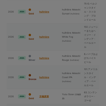
75-D.ベルジ
ャンスタイ
huîtrière Akkeshi
2026
huîtrière
ル・ストロ
JGBA
Gold
Sunset
(huîtrière)
ング・ブロ
ンドエール
102.ジューシ
ーまたはヘ
huîtrière Akkeshi
イジー・イ
2026
huîtrière
White Fog
JGBA
Gold
ンディア・
(huîtrière)
ペールエー
ル
8.ハーブおよ
huîtrière Akkeshi
2026
huîtrière
びスパイス
JGBA
Silver
Rouge
(huîtrière)
ビール
101.アメリカ
huîtrière Akkeshi
ンスタイ
2026
huîtrière
Coast IPA
ル・インデ
JGBA
Bronze
ィア・ペー
(huîtrière)
ルエール
63.コンテン
Yuzu Gose
(京極⻨
2026
京極⻨酒
ポラリー・
JGBA
Gold
酒)
ゴーゼ