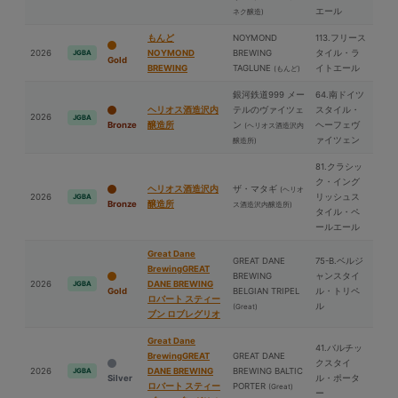
エール
ネク醸造)
もんど
NOYMOND
113.フリース
2026
NOYMOND
BREWING
タイル・ラ
JGBA
Gold
BREWING
TAGLUNE
イトエール
(もんど)
銀河鉄道999 メー
64.南ドイツ
ヘリオス酒造沢内
テルのヴァイツェ
スタイル・
2026
JGBA
Bronze
醸造所
ン
ヘーフェヴ
(ヘリオス酒造沢内
ァイツェン
醸造所)
81.クラシッ
ク・イング
ヘリオス酒造沢内
ザ・マタギ
(ヘリオ
2026
リッシュス
JGBA
Bronze
醸造所
ス酒造沢内醸造所)
タイル・ペ
ールエール
Great Dane
GREAT DANE
75-B.ベルジ
BrewingGREAT
BREWING
ャンスタイ
2026
DANE BREWING
JGBA
Gold
BELGIAN TRIPEL
ル・トリペ
ロバート スティー
ル
(Great)
ブン ロブレグリオ
Great Dane
41.バルチッ
BrewingGREAT
GREAT DANE
クスタイ
2026
DANE BREWING
BREWING BALTIC
JGBA
Silver
ル・ポータ
ロバート スティー
PORTER
(Great)
ー