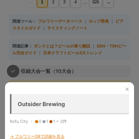
...
←
1
2
3
4
926
→
関連ツール：
ブルワリーデータベース
｜
ホップ辞典
｜
ビア
スタイルガイド
｜
テイスティングノート
関連記事：
ダンクとは？ビールの香り解説
｜
DDH・TDHビー
ル完全ガイド
｜
日本クラフトビール5大トレンド
収録大会一覧（10大会）
大会名
略称
収録年度
開催地
特徴
×
Great
1983-
デンバー
米国最大のビール品評会。
American
GABF
2025
（米国）
Gold/Silver/Bronze授与
Outsider Brewing
Beer Festival
メルボル
Australian Intl
2015-
世界最大規模の年次国際ビール
Kofu City ・
0
1
1 = 2件
ン（豪
AIBA
Beer Awards
2025
コンペ
州）
「ビールのオリンピック」。世
→ ブルワリーDBで詳細を見る
World Beer
1996-