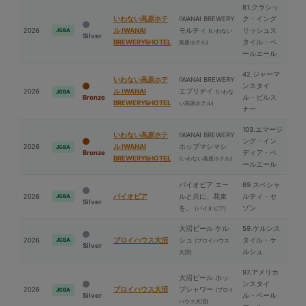
81.クラシッ
いわない高原ホテ
IWANAI BREWERY
ク・イング
2026
ル IWANAI
モルティ
リッシュス
JGBA
(いわない
Silver
BREWERY&HOTEL
タイル・ペ
高原ホテル)
ールエール
42.ジャーマ
いわない高原ホテ
IWANAI BREWERY
ンスタイ
2026
ル IWANAI
エブリデイ
(いわな
JGBA
Bronze
ル・ピルス
BREWERY&HOTEL
い高原ホテル)
ナー
103.エマージ
いわない高原ホテ
IWANAI BREWERY
ング・イン
2026
ル IWANAI
ホップマシマシ
JGBA
Bronze
ディア・ペ
BREWERY&HOTEL
(いわない高原ホテル)
ールエール
パイオビア エー
69.スペシャ
2026
パイオビア
ルと共に、花束
ルティ・セ
JGBA
Silver
を。
ゾン
(パイオビア)
⼤沼ビール ケル
59.ケルンス
2026
ブロイハウス⼤沼
シュ
タイル・ケ
JGBA
(ブロイハウス
Silver
ルシュ
⼤沼)
97.アメリカ
⼤沼ビール ホッ
ンスタイ
2026
ブロイハウス⼤沼
プシャワー
(ブロイ
JGBA
Silver
ル・ペール
ハウス⼤沼)