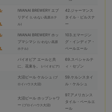
ル
IWANAI BREWERY エブ
42.ジャーマンス
リデイ
タイル・ピルスナ
(いわない高原ホテ
L
ー
ル)
ル
IWANAI BREWERY ホッ
103.エマージン
プマシマシ
グ・インディア・
(いわない高原
L
ペールエール
ホテル)
パイオビア エールと共
69.スペシャルテ
に、花束を。
ィ・セゾン
(パイオビア)
⼤沼ビール ケルシュ
59.ケルンスタイ
(ブ
ル・ケルシュ
ロイハウス⼤沼)
97.アメリカンス
⼤沼ビール ホップシャワ
タイル・ペールエ
ー
(ブロイハウス⼤沼)
ール