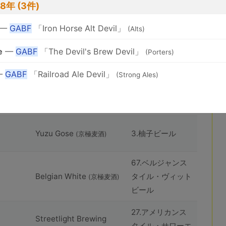
88年 (3件)
huîtrière Akkeshi
8.ハーブおよびス
Rouge
パイスビール
(huîtrière)
—
GABF
「Iron Horse Alt Devil」
(Alts)
101.アメリカンス
huîtrière Akkeshi Coast
e
—
GABF
「The Devil's Brew Devil」
(Porters)
タイル・インディ
IPA
(huîtrière)
ア・ペールエール
—
GABF
「Railroad Ale Devil」
(Strong Ales)
63.コンテンポラ
Yuzu Gose
(京極⻨酒)
リー・ゴーゼ
Yuzu Gose
3.柚子ビール
(京極⻨酒)
67.ベルジャンス
Belgian White
タイル・ヴィット
(京極⻨酒)
ビール
27.アメリカンス
Streetlight Brewing
タイル・サワーエ