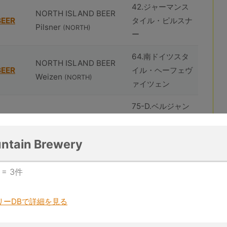
42.ジャーマンス
NORTH ISLAND BEER
BEER
タイル・ピルスナ
Pilsner
(NORTH)
ー
64.南ドイツスタ
NORTH ISLAND BEER
BEER
イル・ヘーフェヴ
Weizen
(NORTH)
ァイツェン
75-D.ベルジャン
huîtrière Akkeshi
スタイル・ストロ
Sunset
ング・ブロンドエ
(huîtrière)
ntain Brewery
ール
102.ジューシーま
 = 3件
huîtrière Akkeshi White
たはヘイジー・イ
Fog
ンディア・ペール
(huîtrière)
リーDBで詳細を見る
エール