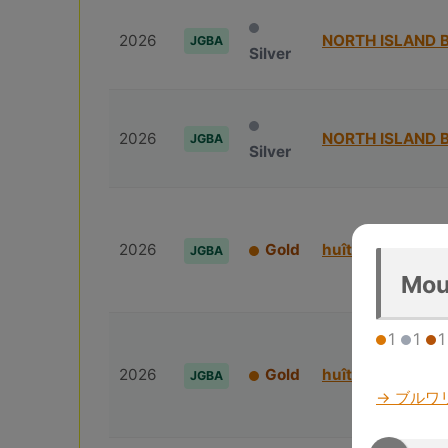
2026
NORTH ISLAND 
JGBA
Silver
2026
NORTH ISLAND 
JGBA
Silver
2026
Gold
huîtrière
JGBA
Mou
1
1
1
2026
Gold
huîtrière
JGBA
→ ブルワ