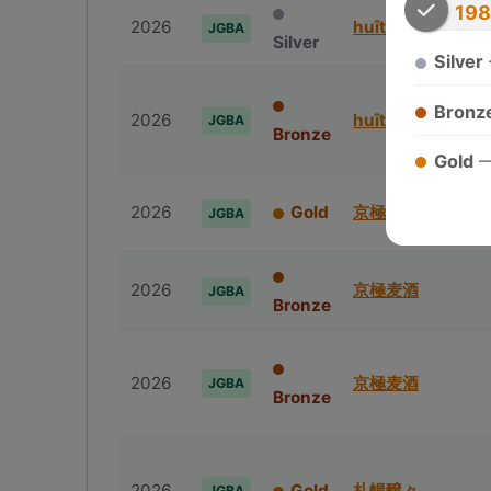
19
2026
huîtrière
JGBA
Silver
Silver
Bronz
2026
huîtrière
JGBA
Bronze
Gold
2026
Gold
京極⻨酒
JGBA
2026
京極⻨酒
JGBA
Bronze
2026
京極⻨酒
JGBA
Bronze
2026
Gold
札幌醸々
JGBA