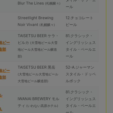
Blur The Lines
(札幌醸々)
ール
Streetlight Brewing
12.チョコレート
Noir Vivant
ビール
(札幌醸々)
TAISETSU BEER ケラ・
81.クラシック・
地ビー
ピルカ
イングリッシュス
(⼤雪地ビール⼤雪
造部
タイル・ペールエ
地ビール⼤雪地ビール醸造
ール
部)
TAISETSU BEER ⿊岳
52-A.ジャーマン
地ビー
スタイル・ドッペ
(⼤雪地ビール⼤雪地ビール
造部
ルボック
⼤雪地ビール醸造部)
81.クラシック・
ル
IWANAI BREWERY モル
イングリッシュス
ティ
タイル・ペールエ
(いわない高原ホテル)
L
ール