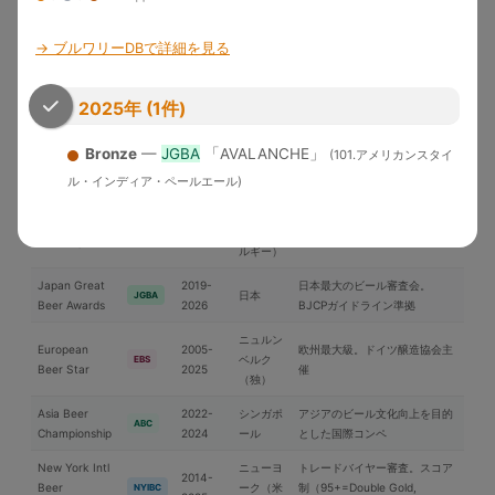
米国各地
界中のブルワリーが参加する国
WBC
Cup
2026
際品評会
→ ブルワリーDBで詳細を見る
U.S. Open
2010-
Brewery of the YearとGrand
Beer
米国
USOB
2025
National Champion選出
Championship
2025年 (1件)
アジア太平洋地域中心の国際コ
International
2006-
Bronze
—
JGBA
「AVALANCHE」
(101.アメリカンスタイ
日本
ンペ。ブラインドテイスティン
IBC
Beer Cup
2025
グ審査
ル・インディア・ペールエール)
ブリュッ
Brussels Beer
2018-
セル（ベ
欧州中心の国際コンペ
BBC
Challenge
2025
ルギー）
Japan Great
2019-
日本最大のビール審査会。
日本
JGBA
Beer Awards
2026
BJCPガイドライン準拠
ニュルン
European
2005-
欧州最大級。ドイツ醸造協会主
ベルク
EBS
Beer Star
2025
催
（独）
Asia Beer
2022-
シンガポ
アジアのビール文化向上を目的
ABC
Championship
2024
ール
とした国際コンペ
New York Intl
ニューヨ
トレードバイヤー審査。スコア
2014-
Beer
ーク（米
制（95+=Double Gold,
NYIBC