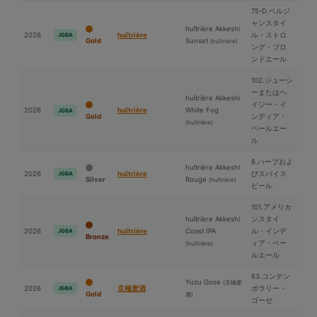
75-D.ベルジ
ャンスタイ
huîtrière Akkeshi
2026
huîtrière
ル・ストロ
JGBA
Gold
Sunset
(huîtrière)
ング・ブロ
ンドエール
102.ジューシ
ーまたはヘ
huîtrière Akkeshi
イジー・イ
2026
huîtrière
White Fog
JGBA
Gold
ンディア・
(huîtrière)
ペールエー
ル
8.ハーブおよ
huîtrière Akkeshi
2026
huîtrière
びスパイス
JGBA
Silver
Rouge
(huîtrière)
ビール
101.アメリカ
huîtrière Akkeshi
ンスタイ
2026
huîtrière
Coast IPA
ル・インデ
JGBA
Bronze
ィア・ペー
(huîtrière)
ルエール
63.コンテン
Yuzu Gose
(京極⻨
2026
京極⻨酒
ポラリー・
JGBA
Gold
酒)
ゴーゼ