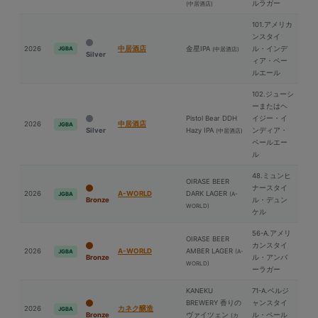
ルラガー
(中居酒店)
101.アメリカ
ンスタイ
2026
中居酒店
⾦星IPA
ル・インデ
JGBA
(中居酒店)
Silver
ィア・ペー
ルエール
102.ジューシ
ーまたはヘ
Pistol Bear DDH
イジー・イ
2026
中居酒店
JGBA
Silver
Hazy IPA
ンディア・
(中居酒店)
ペールエー
ル
48.ミュンヒ
OIRASE BEER
ナースタイ
2026
A-WORLD
DARK LAGER
(A-
JGBA
Bronze
ル・デュン
WORLD)
ケル
56-A.アメリ
OIRASE BEER
カンスタイ
2026
A-WORLD
AMBER LAGER
(A-
JGBA
Bronze
ル・アンバ
WORLD)
ーラガー
KANEKU
71-A.ベルジ
BREWERY 香りの
ャンスタイ
2026
カネク醸造
JGBA
Bronze
ヴァイツェン
ル・ペール
(カ