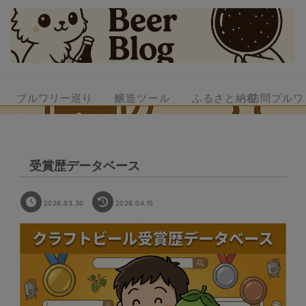
ブルワリー巡り
醸造ツール
ふるさと納税
訪問ブルワ
受賞歴データベース
2026.03.30
2026.04.15