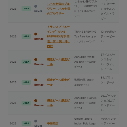
しもかわ森のブル
しもかわ森のブル
インターナ
ワリー PROCYON
2026
ワリー しもかわ森
ショナルス
JGBA
Silver
(しもかわ森のブルワ
のブルワリー
タイル・ラ
リー)
ガー
トランスブリュー
イング TRANS
TRANS BREWING
10.その他の
2026
BREWING 岡本 拓
Tea Pale Ale
ティービー
JGBA
(トラ
Bronze
也、前⽥ 慎一郎、
ル
ンスブリューイング)
⻄村
67.ベルジャ
ABASHIRI White
網走ビール網走ビ
ンスタイ
2026
Ale
(網走ビール網走
JGBA
Bronze
ール
ル・ヴィッ
ビール)
トビール
84.ブラウ
網走ビール網走ビ
監極の⿊
(網走ビー
2026
ン・ポータ
JGBA
Bronze
ール
ル網走ビール)
ー
96.ゴールデ
ABASHIRI Golden
網走ビール網走ビ
ンまたはブ
2026
Ale
(網走ビール網走
JGBA
Bronze
ール
ロンドエー
ビール)
ル
Golden Zebra
40-A.インデ
2026
中居酒店
Indian Pale Lager
ィア・ペー
JGBA
Silver