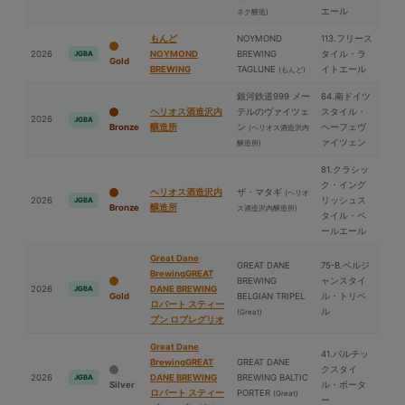
エール
ネク醸造)
もんど
NOYMOND
113.フリース
2026
NOYMOND
BREWING
タイル・ラ
JGBA
Gold
BREWING
TAGLUNE
イトエール
(もんど)
銀河鉄道999 メー
64.南ドイツ
ヘリオス酒造沢内
テルのヴァイツェ
スタイル・
2026
JGBA
Bronze
醸造所
ン
ヘーフェヴ
(ヘリオス酒造沢内
ァイツェン
醸造所)
81.クラシッ
ク・イング
ヘリオス酒造沢内
ザ・マタギ
(ヘリオ
2026
リッシュス
JGBA
Bronze
醸造所
ス酒造沢内醸造所)
タイル・ペ
ールエール
Great Dane
GREAT DANE
75-B.ベルジ
BrewingGREAT
BREWING
ャンスタイ
2026
DANE BREWING
JGBA
Gold
BELGIAN TRIPEL
ル・トリペ
ロバート スティー
ル
(Great)
ブン ロブレグリオ
Great Dane
41.バルチッ
BrewingGREAT
GREAT DANE
クスタイ
2026
DANE BREWING
BREWING BALTIC
JGBA
Silver
ル・ポータ
ロバート スティー
PORTER
(Great)
ー