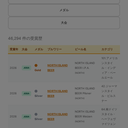
メダル
大会
46,294 件の受賞歴
受賞年
大会
メダル
ブルワリー
ビール名
カテゴリ
101.アメリカ
NORTH ISLAND
ンスタイ
NORTH ISLAND
2026
BEER I.P.A.
ル・インデ
JGBA
Gold
BEER
ィア・ペー
(NORTH)
ルエール
42.ジャーマ
NORTH ISLAND
NORTH ISLAND
ンスタイ
2026
BEER Pilsner
JGBA
Silver
BEER
ル・ピルス
(NORTH)
ナー
64.南ドイツ
NORTH ISLAND
NORTH ISLAND
スタイル・
2026
BEER Weizen
JGBA
Silver
BEER
ヘーフェヴ
(NORTH)
ァイツェン