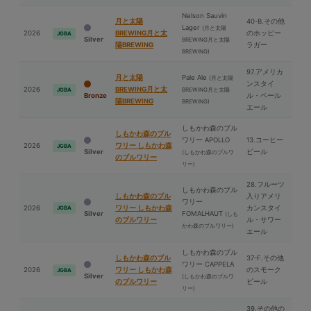
Nelson Sauvin
⽉と太陽
40-B.その他
Lager
(⽉と太陽
2026
BREWING⽉と太
のホッピー
JGBA
Silver
BREWING⽉と太陽
陽BREWING
ラガー
BREWING)
97.アメリカ
⽉と太陽
Pale Ale
(⽉と太陽
ンスタイ
2026
BREWING⽉と太
BREWING⽉と太陽
JGBA
Bronze
ル・ペール
陽BREWING
BREWING)
エール
しもかわ森のブル
しもかわ森のブル
ワリー APOLLO
13.コーヒー
2026
ワリー しもかわ森
JGBA
Silver
ビール
(しもかわ森のブルワ
のブルワリー
リー)
28.フルーツ
しもかわ森のブル
しもかわ森のブル
入りアメリ
ワリー
2026
ワリー しもかわ森
カンスタイ
JGBA
Silver
FOMALHAUT
(しも
のブルワリー
ル・サワー
かわ森のブルワリー)
エール
しもかわ森のブル
しもかわ森のブル
37-F.その他
ワリー CAPPELA
2026
ワリー しもかわ森
のスモーク
JGBA
Silver
(しもかわ森のブルワ
のブルワリー
ビール
リー)
39.その他の