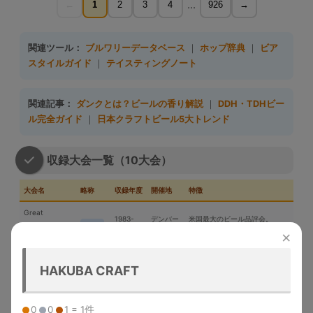
...
←
1
2
3
4
926
→
関連ツール：
ブルワリーデータベース
｜
ホップ辞典
｜
ビア
スタイルガイド
｜
テイスティングノート
関連記事：
ダンクとは？ビールの香り解説
｜
DDH・TDHビー
ル完全ガイド
｜
日本クラフトビール5大トレンド
収録大会一覧（10大会）
大会名
略称
収録年度
開催地
特徴
Great
1983-
デンバー
米国最大のビール品評会。
American
GABF
2025
（米国）
Gold/Silver/Bronze授与
×
Beer Festival
メルボル
Australian Intl
2015-
世界最大規模の年次国際ビール
HAKUBA CRAFT
ン（豪
AIBA
Beer Awards
2025
コンペ
州）
「ビールのオリンピック」。世
0
0
1 = 1件
World Beer
1996-