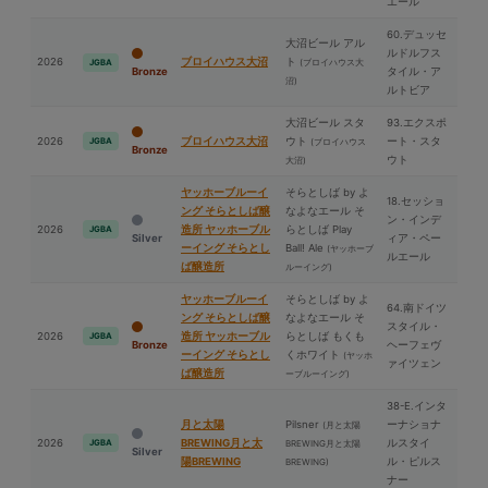
エール
60.デュッセ
⼤沼ビール アル
ルドルフス
2026
ブロイハウス⼤沼
ト
(ブロイハウス⼤
JGBA
Bronze
タイル・ア
沼)
ルトビア
⼤沼ビール スタ
93.エクスポ
2026
ブロイハウス⼤沼
ウト
ート・スタ
JGBA
(ブロイハウス
Bronze
ウト
⼤沼)
ヤッホーブルーイ
そらとしば by よ
18.セッショ
ング そらとしば醸
なよなエール そ
ン・インデ
2026
造所 ヤッホーブル
らとしば Play
JGBA
Silver
ィア・ペー
ーイング そらとし
Ball! Ale
(ヤッホーブ
ルエール
ば醸造所
ルーイング)
ヤッホーブルーイ
そらとしば by よ
64.南ドイツ
ング そらとしば醸
なよなエール そ
スタイル・
2026
造所 ヤッホーブル
らとしば もくも
JGBA
Bronze
ヘーフェヴ
ーイング そらとし
くホワイト
(ヤッホ
ァイツェン
ば醸造所
ーブルーイング)
38-E.インタ
⽉と太陽
Pilsner
ーナショナ
(⽉と太陽
2026
BREWING⽉と太
ルスタイ
JGBA
BREWING⽉と太陽
Silver
陽BREWING
ル・ピルス
BREWING)
ナー