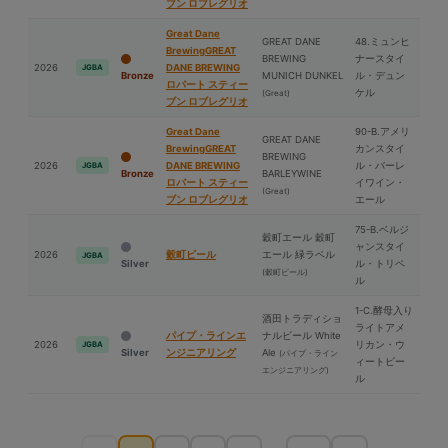
ブン ロブレグリオ
Great Dane
GREAT DANE
48.ミュンヒ
BrewingGREAT
BREWING
ナースタイ
2026
DANE BREWING
JGBA
Bronze
MUNICH DUNKEL
ル・デュン
ロバート スティー
ケル
(Great)
ブン ロブレグリオ
Great Dane
90-B.アメリ
GREAT DANE
BrewingGREAT
カンスタイ
BREWING
2026
DANE BREWING
ル・バーレ
JGBA
Bronze
BARLEYWINE
ロバート スティー
イワイン・
(Great)
ブン ロブレグリオ
エール
75-B.ベルジ
穀町エール 穀町
ャンスタイ
2026
穀町ビール
エール 緑ラベル
JGBA
Silver
ル・トリペ
(穀町ビール)
ル
1-C.酵⺟入り
酒⽥トラディショ
ライトアメ
パイプ・ラインエ
ナルビール White
2026
リカン・ウ
JGBA
Silver
ンジニアリング
Ale
(パイプ・ライン
ィートビー
エンジニアリング)
ル