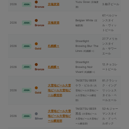
Yuzu Gose
(京極⻨
2026
京極⻨酒
3.柚子ビール
JGBA
Bronze
酒)
67.ベルジャ
Belgian White
ンスタイ
(京
2026
京極⻨酒
JGBA
Bronze
ル・ヴィッ
極⻨酒)
トビール
27.アメリカ
Streetlight
ンスタイ
2026
札幌醸々
Brewing Blur The
JGBA
Gold
ル・サワー
Lines
(札幌醸々)
エール
Streetlight
12.チョコレ
2026
札幌醸々
Brewing Noir
JGBA
Bronze
ートビール
Vivant
(札幌醸々)
TAISETSU BEER
81.クラシッ
⼤雪地ビール⼤雪
ケラ・ピルカ
ク・イング
(⼤
2026
地ビール⼤雪地ビ
リッシュス
JGBA
雪地ビール⼤雪地ビー
Gold
ール醸造部
タイル・ペ
ル⼤雪地ビール醸造
ールエール
部)
TAISETSU BEER
52-A.ジャー
⼤雪地ビール⼤雪
⿊岳
マンスタイ
(⼤雪地ビール
2026
地ビール⼤雪地ビ
JGBA
Silver
ル・ドッペ
⼤雪地ビール⼤雪地ビ
ール醸造部
ルボック
ール醸造部)