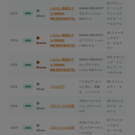
81.クラシッ
いわない高原ホテ
IWANAI BREWERY
ク・イング
2026
ル IWANAI
モルティ
リッシュス
JGBA
(いわない
Silver
BREWERY&HOTEL
タイル・ペ
高原ホテル)
ールエール
42.ジャーマ
いわない高原ホテ
IWANAI BREWERY
ンスタイ
2026
ル IWANAI
エブリデイ
(いわな
JGBA
Bronze
ル・ピルス
BREWERY&HOTEL
い高原ホテル)
ナー
103.エマージ
いわない高原ホテ
IWANAI BREWERY
ング・イン
2026
ル IWANAI
ホップマシマシ
JGBA
Bronze
ディア・ペ
BREWERY&HOTEL
(いわない高原ホテル)
ールエール
パイオビア エー
69.スペシャ
2026
パイオビア
ルと共に、花束
ルティ・セ
JGBA
Silver
を。
ゾン
(パイオビア)
⼤沼ビール ケル
59.ケルンス
2026
ブロイハウス⼤沼
シュ
タイル・ケ
JGBA
(ブロイハウス
Silver
ルシュ
⼤沼)
97.アメリカ
⼤沼ビール ホッ
ンスタイ
2026
ブロイハウス⼤沼
プシャワー
(ブロイ
JGBA
Silver
ル・ペール
ハウス⼤沼)