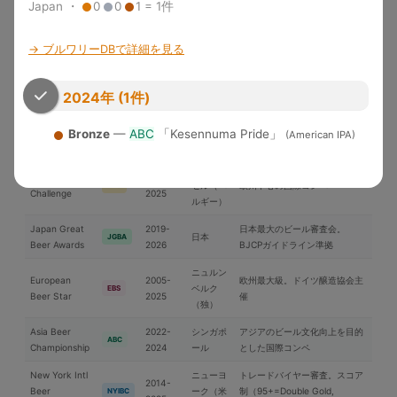
Japan ・
0
0
1 = 1件
米国各地
界中のブルワリーが参加する国
WBC
Cup
2026
際品評会
→ ブルワリーDBで詳細を見る
U.S. Open
2010-
Brewery of the YearとGrand
Beer
米国
USOB
2025
National Champion選出
Championship
2024年 (1件)
アジア太平洋地域中心の国際コ
International
2006-
日本
ンペ。ブラインドテイスティン
IBC
Bronze
—
ABC
「Kesennuma Pride」
Beer Cup
2025
(American IPA)
グ審査
ブリュッ
Brussels Beer
2018-
セル（ベ
欧州中心の国際コンペ
BBC
Challenge
2025
ルギー）
Japan Great
2019-
日本最大のビール審査会。
日本
JGBA
Beer Awards
2026
BJCPガイドライン準拠
ニュルン
European
2005-
欧州最大級。ドイツ醸造協会主
ベルク
EBS
Beer Star
2025
催
（独）
Asia Beer
2022-
シンガポ
アジアのビール文化向上を目的
ABC
Championship
2024
ール
とした国際コンペ
New York Intl
ニューヨ
トレードバイヤー審査。スコア
2014-
Beer
ーク（米
制（95+=Double Gold,
NYIBC