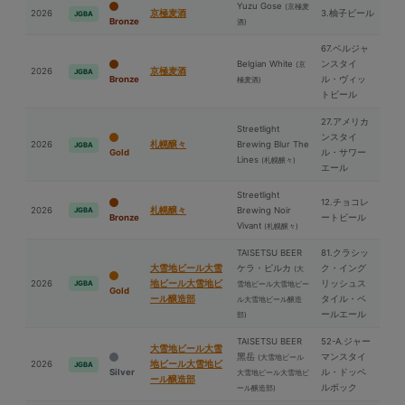
Yuzu Gose
(京極⻨
2026
京極⻨酒
3.柚子ビール
JGBA
Bronze
酒)
67.ベルジャ
Belgian White
ンスタイ
(京
2026
京極⻨酒
JGBA
Bronze
ル・ヴィッ
極⻨酒)
トビール
27.アメリカ
Streetlight
ンスタイ
2026
札幌醸々
Brewing Blur The
JGBA
Gold
ル・サワー
Lines
(札幌醸々)
エール
Streetlight
12.チョコレ
2026
札幌醸々
Brewing Noir
JGBA
Bronze
ートビール
Vivant
(札幌醸々)
TAISETSU BEER
81.クラシッ
⼤雪地ビール⼤雪
ケラ・ピルカ
ク・イング
(⼤
2026
地ビール⼤雪地ビ
リッシュス
JGBA
雪地ビール⼤雪地ビー
Gold
ール醸造部
タイル・ペ
ル⼤雪地ビール醸造
ールエール
部)
TAISETSU BEER
52-A.ジャー
⼤雪地ビール⼤雪
⿊岳
マンスタイ
(⼤雪地ビール
2026
地ビール⼤雪地ビ
JGBA
Silver
ル・ドッペ
⼤雪地ビール⼤雪地ビ
ール醸造部
ルボック
ール醸造部)