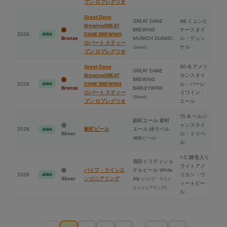
ブン ロブレグリオ
Great Dane
GREAT DANE
48.ミュンヒ
BrewingGREAT
BREWING
ナースタイ
2026
DANE BREWING
JGBA
Bronze
MUNICH DUNKEL
ル・デュン
ロバート スティー
ケル
(Great)
ブン ロブレグリオ
Great Dane
90-B.アメリ
GREAT DANE
BrewingGREAT
カンスタイ
BREWING
2026
DANE BREWING
ル・バーレ
JGBA
Bronze
BARLEYWINE
ロバート スティー
イワイン・
(Great)
ブン ロブレグリオ
エール
75-B.ベルジ
穀町エール 穀町
ャンスタイ
2026
穀町ビール
エール 緑ラベル
JGBA
Silver
ル・トリペ
(穀町ビール)
ル
1-C.酵⺟入り
酒⽥トラディショ
ライトアメ
パイプ・ラインエ
ナルビール White
2026
リカン・ウ
JGBA
Silver
ンジニアリング
Ale
(パイプ・ライン
ィートビー
エンジニアリング)
ル