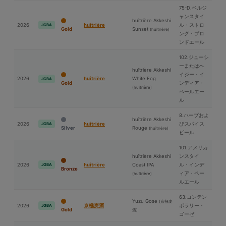
75-D.ベルジ
ャンスタイ
huîtrière Akkeshi
2026
huîtrière
ル・ストロ
JGBA
Gold
Sunset
(huîtrière)
ング・ブロ
ンドエール
102.ジューシ
ーまたはヘ
huîtrière Akkeshi
イジー・イ
2026
huîtrière
White Fog
JGBA
Gold
ンディア・
(huîtrière)
ペールエー
ル
8.ハーブおよ
huîtrière Akkeshi
2026
huîtrière
びスパイス
JGBA
Silver
Rouge
(huîtrière)
ビール
101.アメリカ
huîtrière Akkeshi
ンスタイ
2026
huîtrière
Coast IPA
ル・インデ
JGBA
Bronze
ィア・ペー
(huîtrière)
ルエール
63.コンテン
Yuzu Gose
(京極⻨
2026
京極⻨酒
ポラリー・
JGBA
Gold
酒)
ゴーゼ