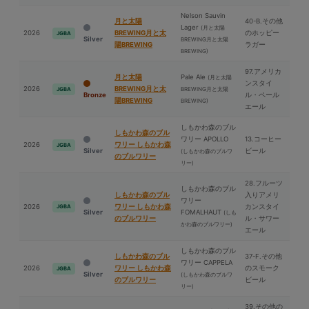
Nelson Sauvin
⽉と太陽
40-B.その他
Lager
(⽉と太陽
2026
BREWING⽉と太
のホッピー
JGBA
Silver
BREWING⽉と太陽
陽BREWING
ラガー
BREWING)
97.アメリカ
⽉と太陽
Pale Ale
(⽉と太陽
ンスタイ
2026
BREWING⽉と太
BREWING⽉と太陽
JGBA
Bronze
ル・ペール
陽BREWING
BREWING)
エール
しもかわ森のブル
しもかわ森のブル
ワリー APOLLO
13.コーヒー
2026
ワリー しもかわ森
JGBA
Silver
ビール
(しもかわ森のブルワ
のブルワリー
リー)
28.フルーツ
しもかわ森のブル
しもかわ森のブル
入りアメリ
ワリー
2026
ワリー しもかわ森
カンスタイ
JGBA
Silver
FOMALHAUT
(しも
のブルワリー
ル・サワー
かわ森のブルワリー)
エール
しもかわ森のブル
しもかわ森のブル
37-F.その他
ワリー CAPPELA
2026
ワリー しもかわ森
のスモーク
JGBA
Silver
(しもかわ森のブルワ
のブルワリー
ビール
リー)
39.その他の