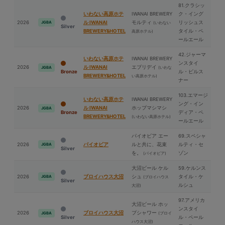
81.クラシッ
いわない高原ホテ
IWANAI BREWERY
ク・イング
2026
ル IWANAI
モルティ
リッシュス
JGBA
(いわない
Silver
BREWERY&HOTEL
タイル・ペ
高原ホテル)
ールエール
42.ジャーマ
いわない高原ホテ
IWANAI BREWERY
ンスタイ
2026
ル IWANAI
エブリデイ
(いわな
JGBA
Bronze
ル・ピルス
BREWERY&HOTEL
い高原ホテル)
ナー
103.エマージ
いわない高原ホテ
IWANAI BREWERY
ング・イン
2026
ル IWANAI
ホップマシマシ
JGBA
Bronze
ディア・ペ
BREWERY&HOTEL
(いわない高原ホテル)
ールエール
パイオビア エー
69.スペシャ
2026
パイオビア
ルと共に、花束
ルティ・セ
JGBA
Silver
を。
ゾン
(パイオビア)
⼤沼ビール ケル
59.ケルンス
2026
ブロイハウス⼤沼
シュ
タイル・ケ
JGBA
(ブロイハウス
Silver
ルシュ
⼤沼)
97.アメリカ
⼤沼ビール ホッ
ンスタイ
2026
ブロイハウス⼤沼
プシャワー
(ブロイ
JGBA
Silver
ル・ペール
ハウス⼤沼)