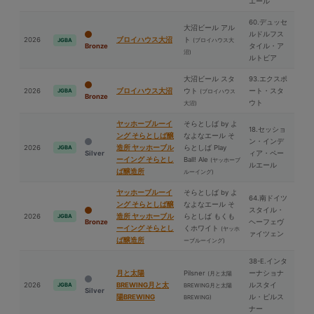
エール
60.デュッセ
⼤沼ビール アル
ルドルフス
2026
ブロイハウス⼤沼
ト
(ブロイハウス⼤
JGBA
Bronze
タイル・ア
沼)
ルトビア
⼤沼ビール スタ
93.エクスポ
2026
ブロイハウス⼤沼
ウト
ート・スタ
JGBA
(ブロイハウス
Bronze
ウト
⼤沼)
ヤッホーブルーイ
そらとしば by よ
18.セッショ
ング そらとしば醸
なよなエール そ
ン・インデ
2026
造所 ヤッホーブル
らとしば Play
JGBA
Silver
ィア・ペー
ーイング そらとし
Ball! Ale
(ヤッホーブ
ルエール
ば醸造所
ルーイング)
ヤッホーブルーイ
そらとしば by よ
64.南ドイツ
ング そらとしば醸
なよなエール そ
スタイル・
2026
造所 ヤッホーブル
らとしば もくも
JGBA
Bronze
ヘーフェヴ
ーイング そらとし
くホワイト
(ヤッホ
ァイツェン
ば醸造所
ーブルーイング)
38-E.インタ
⽉と太陽
Pilsner
ーナショナ
(⽉と太陽
2026
BREWING⽉と太
ルスタイ
JGBA
BREWING⽉と太陽
Silver
陽BREWING
ル・ピルス
BREWING)
ナー