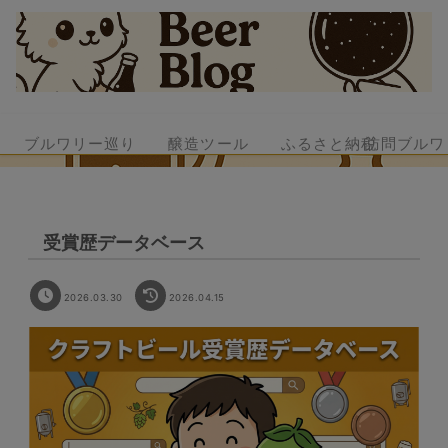
ブルワリー巡り
醸造ツール
ふるさと納税
訪問ブルワ
受賞歴データベース
2026.03.30
2026.04.15