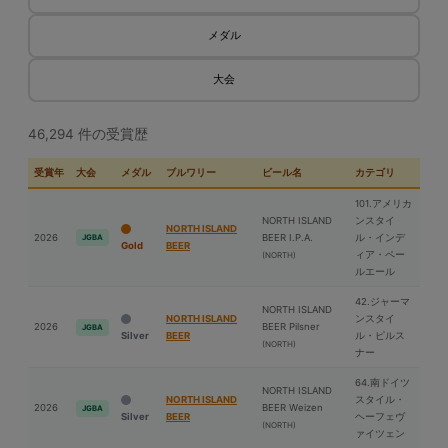
メダル
大会
46,294 件の受賞歴
受賞年
大会
メダル
ブルワリー
ビール名
カテゴリ
101.アメリカ
NORTH ISLAND
ンスタイ
NORTH ISLAND
2026
BEER I.P.A.
ル・インデ
JGBA
Gold
BEER
ィア・ペー
(NORTH)
ルエール
42.ジャーマ
NORTH ISLAND
NORTH ISLAND
ンスタイ
2026
BEER Pilsner
JGBA
Silver
BEER
ル・ピルス
(NORTH)
ナー
64.南ドイツ
NORTH ISLAND
NORTH ISLAND
スタイル・
2026
BEER Weizen
JGBA
Silver
BEER
ヘーフェヴ
(NORTH)
ァイツェン