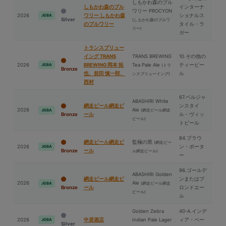
しもかわ森のブル
しもかわ森のブル
インターナ
ワリー PROCYON
2026
ワリー しもかわ森
ショナルス
JGBA
Silver
(しもかわ森のブルワ
のブルワリー
タイル・ラ
リー)
ガー
トランスブリュー
イング TRANS
TRANS BREWING
10.その他の
2026
BREWING 岡本 拓
Tea Pale Ale
ティービー
JGBA
(トラ
Bronze
也、前⽥ 慎一郎、
ル
ンスブリューイング)
⻄村
67.ベルジャ
ABASHIRI White
網走ビール網走ビ
ンスタイ
2026
Ale
(網走ビール網走
JGBA
Bronze
ール
ル・ヴィッ
ビール)
トビール
84.ブラウ
網走ビール網走ビ
監極の⿊
(網走ビー
2026
ン・ポータ
JGBA
Bronze
ール
ル網走ビール)
ー
96.ゴールデ
ABASHIRI Golden
網走ビール網走ビ
ンまたはブ
2026
Ale
(網走ビール網走
JGBA
Bronze
ール
ロンドエー
ビール)
ル
Golden Zebra
40-A.インデ
2026
中居酒店
Indian Pale Lager
ィア・ペー
JGBA
Silver