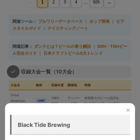
...
←
1
2
3
4
926
→
関連ツール：
ブルワリーデータベース
｜
ホップ辞典
｜
ビア
スタイルガイド
｜
テイスティングノート
関連記事：
ダンクとは？ビールの香り解説
｜
DDH・TDHビー
ル完全ガイド
｜
日本クラフトビール5大トレンド
収録大会一覧（10大会）
大会名
略称
収録年度
開催地
特徴
Great
1983-
デンバー
米国最大のビール品評会。
American
GABF
2025
（米国）
Gold/Silver/Bronze授与
Beer Festival
×
メルボル
Australian Intl
2015-
世界最大規模の年次国際ビール
ン（豪
AIBA
Black Tide Brewing
Beer Awards
2025
コンペ
州）
「ビールのオリンピック」。世
World Beer
1996-