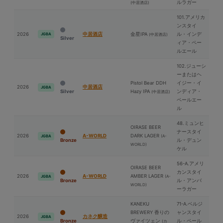
ルラガー
(中居酒店)
101.アメリカ
ンスタイ
2026
中居酒店
⾦星IPA
ル・インデ
JGBA
(中居酒店)
Silver
ィア・ペー
ルエール
102.ジューシ
ーまたはヘ
Pistol Bear DDH
イジー・イ
2026
中居酒店
JGBA
Silver
Hazy IPA
ンディア・
(中居酒店)
ペールエー
ル
48.ミュンヒ
OIRASE BEER
ナースタイ
2026
A-WORLD
DARK LAGER
(A-
JGBA
Bronze
ル・デュン
WORLD)
ケル
56-A.アメリ
OIRASE BEER
カンスタイ
2026
A-WORLD
AMBER LAGER
(A-
JGBA
Bronze
ル・アンバ
WORLD)
ーラガー
KANEKU
71-A.ベルジ
BREWERY 香りの
ャンスタイ
2026
カネク醸造
JGBA
Bronze
ヴァイツェン
ル・ペール
(カ