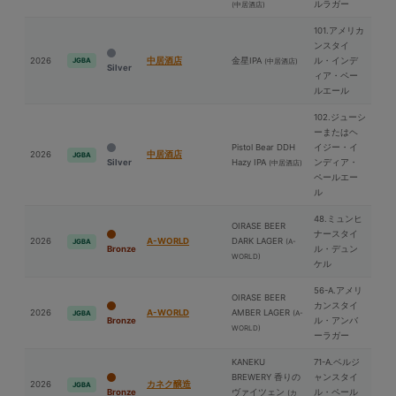
ルラガー
(中居酒店)
101.アメリカ
ンスタイ
2026
中居酒店
⾦星IPA
ル・インデ
JGBA
(中居酒店)
Silver
ィア・ペー
ルエール
102.ジューシ
ーまたはヘ
Pistol Bear DDH
イジー・イ
2026
中居酒店
JGBA
Silver
Hazy IPA
ンディア・
(中居酒店)
ペールエー
ル
48.ミュンヒ
OIRASE BEER
ナースタイ
2026
A-WORLD
DARK LAGER
(A-
JGBA
Bronze
ル・デュン
WORLD)
ケル
56-A.アメリ
OIRASE BEER
カンスタイ
2026
A-WORLD
AMBER LAGER
(A-
JGBA
Bronze
ル・アンバ
WORLD)
ーラガー
KANEKU
71-A.ベルジ
BREWERY 香りの
ャンスタイ
2026
カネク醸造
JGBA
Bronze
ヴァイツェン
ル・ペール
(カ