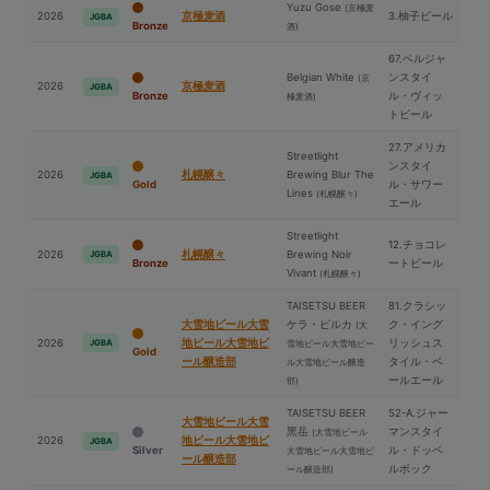
Yuzu Gose
(京極⻨
2026
京極⻨酒
3.柚子ビール
JGBA
Bronze
酒)
67.ベルジャ
Belgian White
ンスタイ
(京
2026
京極⻨酒
JGBA
Bronze
ル・ヴィッ
極⻨酒)
トビール
27.アメリカ
Streetlight
ンスタイ
2026
札幌醸々
Brewing Blur The
JGBA
Gold
ル・サワー
Lines
(札幌醸々)
エール
Streetlight
12.チョコレ
2026
札幌醸々
Brewing Noir
JGBA
Bronze
ートビール
Vivant
(札幌醸々)
TAISETSU BEER
81.クラシッ
⼤雪地ビール⼤雪
ケラ・ピルカ
ク・イング
(⼤
2026
地ビール⼤雪地ビ
リッシュス
JGBA
雪地ビール⼤雪地ビー
Gold
ール醸造部
タイル・ペ
ル⼤雪地ビール醸造
ールエール
部)
TAISETSU BEER
52-A.ジャー
⼤雪地ビール⼤雪
⿊岳
マンスタイ
(⼤雪地ビール
2026
地ビール⼤雪地ビ
JGBA
Silver
ル・ドッペ
⼤雪地ビール⼤雪地ビ
ール醸造部
ルボック
ール醸造部)