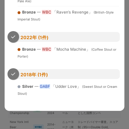
Pale Ale)
米国各地
界中のブルワリーが参加する国
WBC
Cup
2026
際品評会
Bronze
—
WBC
「Raven’s Revenge」
(British-Style
U.S. Open
2010-
Brewery of the YearとGrand
Imperial Stout)
Beer
米国
USOB
2025
National Champion選出
Championship
アジア太平洋地域中心の国際コ
2022年 (1件)
International
2006-
日本
ンペ。ブラインドテイスティン
IBC
Beer Cup
2025
グ審査
Bronze
—
WBC
「Mocha Machine」
(Coffee Stout or
ブリュッ
Porter)
Brussels Beer
2018-
セル（ベ
欧州中心の国際コンペ
BBC
Challenge
2025
ルギー）
2018年 (1件)
Japan Great
2019-
日本最大のビール審査会。
日本
JGBA
Beer Awards
2026
BJCPガイドライン準拠
Silver
—
GABF
「Udder Love」
(Sweet Stout or Cream
ニュルン
European
2005-
欧州最大級。ドイツ醸造協会主
Stout)
ベルク
EBS
Beer Star
2025
催
（独）
Asia Beer
2022-
シンガポ
アジアのビール文化向上を目的
ABC
Championship
2024
ール
とした国際コンペ
New York Intl
ニューヨ
トレードバイヤー審査。スコア
2014-
Beer
ーク（米
制（95+=Double Gold,
NYIBC