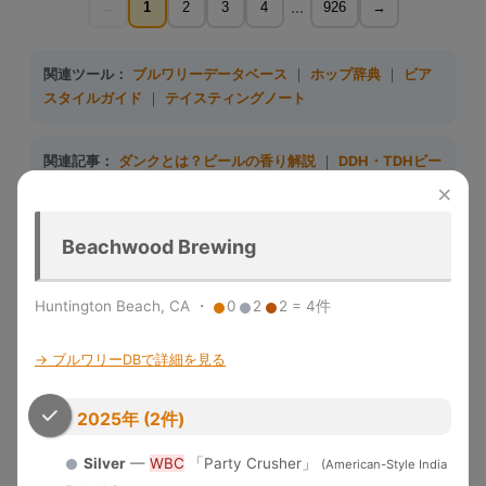
...
←
1
2
3
4
926
→
関連ツール：
ブルワリーデータベース
｜
ホップ辞典
｜
ビア
スタイルガイド
｜
テイスティングノート
関連記事：
ダンクとは？ビールの香り解説
｜
DDH・TDHビー
ル完全ガイド
｜
日本クラフトビール5大トレンド
×
Beachwood Brewing
収録大会一覧（10大会）
大会名
略称
収録年度
開催地
特徴
Huntington Beach, CA ・
0
2
2 = 4件
Great
1983-
デンバー
米国最大のビール品評会。
American
GABF
→ ブルワリーDBで詳細を見る
2025
（米国）
Gold/Silver/Bronze授与
Beer Festival
メルボル
Australian Intl
2015-
世界最大規模の年次国際ビール
2025年 (2件)
ン（豪
AIBA
Beer Awards
2025
コンペ
州）
Silver
—
WBC
「Party Crusher」
(American-Style India
「ビールのオリンピック」。世
World Beer
1996-