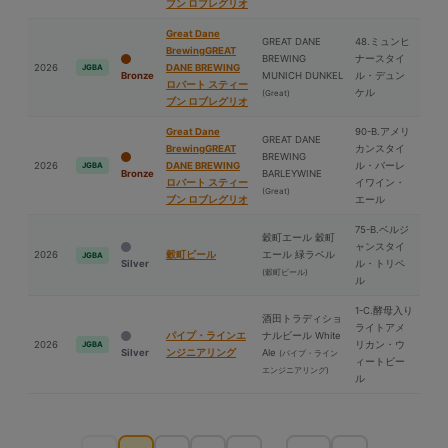
ブン ロブレグリオ
Great Dane
GREAT DANE
48.ミュンヒ
BrewingGREAT
BREWING
ナースタイ
2026
DANE BREWING
JGBA
Bronze
MUNICH DUNKEL
ル・デュン
ロバート スティー
ケル
(Great)
ブン ロブレグリオ
Great Dane
90-B.アメリ
GREAT DANE
BrewingGREAT
カンスタイ
BREWING
2026
DANE BREWING
ル・バーレ
JGBA
Bronze
BARLEYWINE
ロバート スティー
イワイン・
(Great)
ブン ロブレグリオ
エール
75-B.ベルジ
穀町エール 穀町
ャンスタイ
2026
穀町ビール
エール 緑ラベル
JGBA
Silver
ル・トリペ
(穀町ビール)
ル
1-C.酵⺟入り
酒⽥トラディショ
ライトアメ
パイプ・ラインエ
ナルビール White
2026
リカン・ウ
JGBA
Silver
ンジニアリング
Ale
(パイプ・ライン
ィートビー
エンジニアリング)
ル