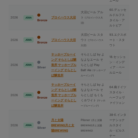
エール
60.デュッセ
⼤沼ビール アル
ルドルフス
2026
ブロイハウス⼤沼
ト
(ブロイハウス⼤
JGBA
Bronze
タイル・ア
沼)
ルトビア
⼤沼ビール スタ
93.エクスポ
2026
ブロイハウス⼤沼
ウト
ート・スタ
JGBA
(ブロイハウス
Bronze
ウト
⼤沼)
ヤッホーブルーイ
そらとしば by よ
18.セッショ
ング そらとしば醸
なよなエール そ
ン・インデ
2026
造所 ヤッホーブル
らとしば Play
JGBA
Silver
ィア・ペー
ーイング そらとし
Ball! Ale
(ヤッホーブ
ルエール
ば醸造所
ルーイング)
ヤッホーブルーイ
そらとしば by よ
64.南ドイツ
ング そらとしば醸
なよなエール そ
スタイル・
2026
造所 ヤッホーブル
らとしば もくも
JGBA
Bronze
ヘーフェヴ
ーイング そらとし
くホワイト
(ヤッホ
ァイツェン
ば醸造所
ーブルーイング)
38-E.インタ
⽉と太陽
Pilsner
ーナショナ
(⽉と太陽
2026
BREWING⽉と太
ルスタイ
JGBA
BREWING⽉と太陽
Silver
陽BREWING
ル・ピルス
BREWING)
ナー