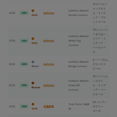
75-D.ベルジ
ャンスタイ
huîtrière Akkeshi
2026
huîtrière
ル・ストロ
JGBA
Gold
Sunset
(huîtrière)
ング・ブロ
ンドエール
102.ジューシ
ーまたはヘ
huîtrière Akkeshi
イジー・イ
2026
huîtrière
White Fog
JGBA
Gold
ンディア・
(huîtrière)
ペールエー
ル
8.ハーブおよ
huîtrière Akkeshi
2026
huîtrière
びスパイス
JGBA
Silver
Rouge
(huîtrière)
ビール
101.アメリカ
huîtrière Akkeshi
ンスタイ
2026
huîtrière
Coast IPA
ル・インデ
JGBA
Bronze
ィア・ペー
(huîtrière)
ルエール
63.コンテン
Yuzu Gose
(京極⻨
2026
京極⻨酒
ポラリー・
JGBA
Gold
酒)
ゴーゼ