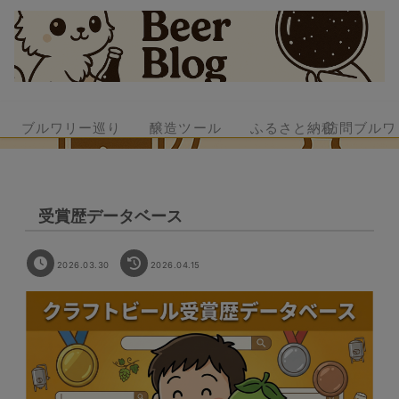
ブルワリー巡り
醸造ツール
ふるさと納税
訪問ブルワ
受賞歴データベース
2026.03.30
2026.04.15