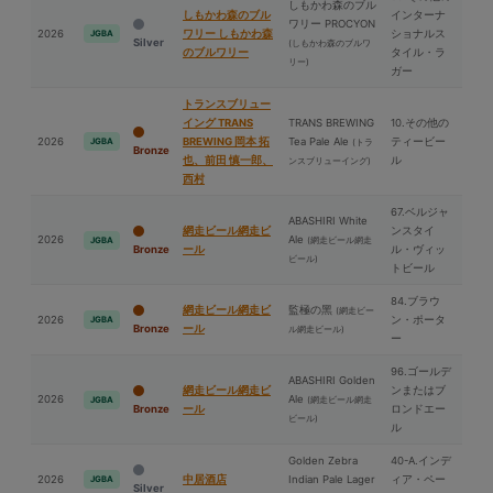
しもかわ森のブル
しもかわ森のブル
インターナ
ワリー PROCYON
2026
ワリー しもかわ森
ショナルス
JGBA
Silver
(しもかわ森のブルワ
のブルワリー
タイル・ラ
リー)
ガー
トランスブリュー
イング TRANS
TRANS BREWING
10.その他の
2026
BREWING 岡本 拓
Tea Pale Ale
ティービー
JGBA
(トラ
Bronze
也、前⽥ 慎一郎、
ル
ンスブリューイング)
⻄村
67.ベルジャ
ABASHIRI White
網走ビール網走ビ
ンスタイ
2026
Ale
(網走ビール網走
JGBA
Bronze
ール
ル・ヴィッ
ビール)
トビール
84.ブラウ
網走ビール網走ビ
監極の⿊
(網走ビー
2026
ン・ポータ
JGBA
Bronze
ール
ル網走ビール)
ー
96.ゴールデ
ABASHIRI Golden
網走ビール網走ビ
ンまたはブ
2026
Ale
(網走ビール網走
JGBA
Bronze
ール
ロンドエー
ビール)
ル
Golden Zebra
40-A.インデ
2026
中居酒店
Indian Pale Lager
ィア・ペー
JGBA
Silver