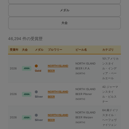
メダル
大会
46,294 件の受賞歴
受賞年
大会
メダル
ブルワリー
ビール名
カテゴリ
101.アメリカ
NORTH ISLAND
ンスタイ
NORTH ISLAND
2026
BEER I.P.A.
ル・インデ
JGBA
Gold
BEER
ィア・ペー
(NORTH)
ルエール
42.ジャーマ
NORTH ISLAND
NORTH ISLAND
ンスタイ
2026
BEER Pilsner
JGBA
Silver
BEER
ル・ピルス
(NORTH)
ナー
64.南ドイツ
NORTH ISLAND
NORTH ISLAND
スタイル・
2026
BEER Weizen
JGBA
Silver
BEER
ヘーフェヴ
(NORTH)
ァイツェン