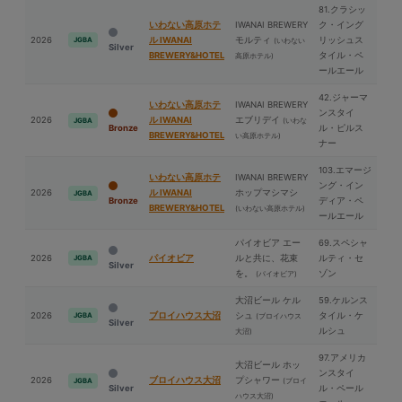
81.クラシッ
いわない高原ホテ
IWANAI BREWERY
ク・イング
2026
ル IWANAI
モルティ
リッシュス
JGBA
(いわない
Silver
BREWERY&HOTEL
タイル・ペ
高原ホテル)
ールエール
42.ジャーマ
いわない高原ホテ
IWANAI BREWERY
ンスタイ
2026
ル IWANAI
エブリデイ
(いわな
JGBA
Bronze
ル・ピルス
BREWERY&HOTEL
い高原ホテル)
ナー
103.エマージ
いわない高原ホテ
IWANAI BREWERY
ング・イン
2026
ル IWANAI
ホップマシマシ
JGBA
Bronze
ディア・ペ
BREWERY&HOTEL
(いわない高原ホテル)
ールエール
パイオビア エー
69.スペシャ
2026
パイオビア
ルと共に、花束
ルティ・セ
JGBA
Silver
を。
ゾン
(パイオビア)
⼤沼ビール ケル
59.ケルンス
2026
ブロイハウス⼤沼
シュ
タイル・ケ
JGBA
(ブロイハウス
Silver
ルシュ
⼤沼)
97.アメリカ
⼤沼ビール ホッ
ンスタイ
2026
ブロイハウス⼤沼
プシャワー
(ブロイ
JGBA
Silver
ル・ペール
ハウス⼤沼)