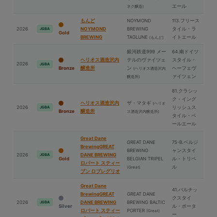
エール
ネク醸造)
もんど
NOYMOND
113.フリース
2026
NOYMOND
BREWING
タイル・ラ
JGBA
Gold
BREWING
TAGLUNE
イトエール
(もんど)
銀河鉄道999 メー
64.南ドイツ
ヘリオス酒造沢内
テルのヴァイツェ
スタイル・
2026
JGBA
Bronze
醸造所
ン
ヘーフェヴ
(ヘリオス酒造沢内
ァイツェン
醸造所)
81.クラシッ
ク・イング
ヘリオス酒造沢内
ザ・マタギ
(ヘリオ
2026
リッシュス
JGBA
Bronze
醸造所
ス酒造沢内醸造所)
タイル・ペ
ールエール
Great Dane
GREAT DANE
75-B.ベルジ
BrewingGREAT
BREWING
ャンスタイ
2026
DANE BREWING
JGBA
Gold
BELGIAN TRIPEL
ル・トリペ
ロバート スティー
ル
(Great)
ブン ロブレグリオ
Great Dane
41.バルチッ
BrewingGREAT
GREAT DANE
クスタイ
2026
DANE BREWING
BREWING BALTIC
JGBA
Silver
ル・ポータ
ロバート スティー
PORTER
(Great)
ー