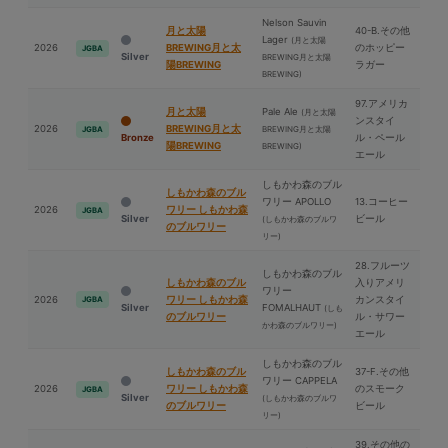
Nelson Sauvin
⽉と太陽
40-B.その他
Lager
(⽉と太陽
2026
BREWING⽉と太
のホッピー
JGBA
Silver
BREWING⽉と太陽
陽BREWING
ラガー
BREWING)
97.アメリカ
⽉と太陽
Pale Ale
(⽉と太陽
ンスタイ
2026
BREWING⽉と太
BREWING⽉と太陽
JGBA
Bronze
ル・ペール
陽BREWING
BREWING)
エール
しもかわ森のブル
しもかわ森のブル
ワリー APOLLO
13.コーヒー
2026
ワリー しもかわ森
JGBA
Silver
ビール
(しもかわ森のブルワ
のブルワリー
リー)
28.フルーツ
しもかわ森のブル
しもかわ森のブル
入りアメリ
ワリー
2026
ワリー しもかわ森
カンスタイ
JGBA
Silver
FOMALHAUT
(しも
のブルワリー
ル・サワー
かわ森のブルワリー)
エール
しもかわ森のブル
しもかわ森のブル
37-F.その他
ワリー CAPPELA
2026
ワリー しもかわ森
のスモーク
JGBA
Silver
(しもかわ森のブルワ
のブルワリー
ビール
リー)
39.その他の