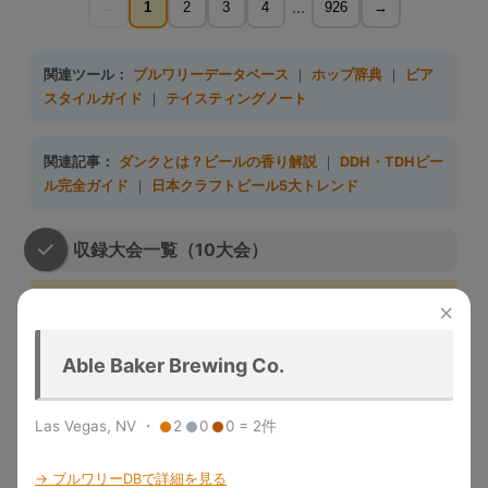
...
←
1
2
3
4
926
→
関連ツール：
ブルワリーデータベース
｜
ホップ辞典
｜
ビア
スタイルガイド
｜
テイスティングノート
関連記事：
ダンクとは？ビールの香り解説
｜
DDH・TDHビー
ル完全ガイド
｜
日本クラフトビール5大トレンド
収録大会一覧（10大会）
大会名
略称
収録年度
開催地
特徴
×
Great
1983-
デンバー
米国最大のビール品評会。
American
GABF
2025
（米国）
Gold/Silver/Bronze授与
Able Baker Brewing Co.
Beer Festival
メルボル
Australian Intl
2015-
世界最大規模の年次国際ビール
Las Vegas, NV ・
2
0
0 = 2件
ン（豪
AIBA
Beer Awards
2025
コンペ
州）
「ビールのオリンピック」。世
→ ブルワリーDBで詳細を見る
World Beer
1996-