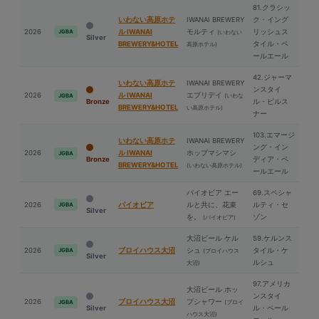
81.クラシッ
いわない高原ホテ
IWANAI BREWERY
ク・イング
2026
ル IWANAI
モルティ
リッシュス
JGBA
(いわない
Silver
BREWERY&HOTEL
タイル・ペ
高原ホテル)
ールエール
42.ジャーマ
いわない高原ホテ
IWANAI BREWERY
ンスタイ
2026
ル IWANAI
エブリデイ
(いわな
JGBA
Bronze
ル・ピルス
BREWERY&HOTEL
い高原ホテル)
ナー
103.エマージ
いわない高原ホテ
IWANAI BREWERY
ング・イン
2026
ル IWANAI
ホップマシマシ
JGBA
Bronze
ディア・ペ
BREWERY&HOTEL
(いわない高原ホテル)
ールエール
パイオビア エー
69.スペシャ
2026
パイオビア
ルと共に、花束
ルティ・セ
JGBA
Silver
を。
ゾン
(パイオビア)
⼤沼ビール ケル
59.ケルンス
2026
ブロイハウス⼤沼
シュ
タイル・ケ
JGBA
(ブロイハウス
Silver
ルシュ
⼤沼)
97.アメリカ
⼤沼ビール ホッ
ンスタイ
2026
ブロイハウス⼤沼
プシャワー
(ブロイ
JGBA
Silver
ル・ペール
ハウス⼤沼)