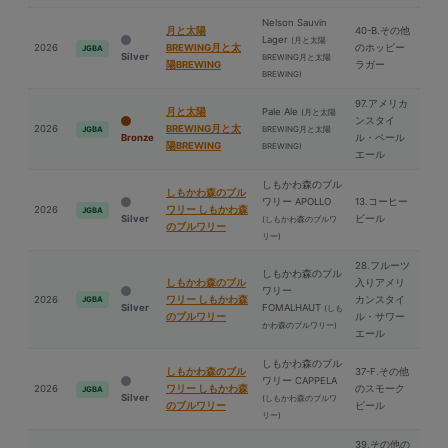
Nelson Sauvin
⽉と太陽
40-B.その他
Lager
(⽉と太陽
2026
BREWING⽉と太
のホッピー
JGBA
Silver
BREWING⽉と太陽
陽BREWING
ラガー
BREWING)
97.アメリカ
⽉と太陽
Pale Ale
(⽉と太陽
ンスタイ
2026
BREWING⽉と太
BREWING⽉と太陽
JGBA
Bronze
ル・ペール
陽BREWING
BREWING)
エール
しもかわ森のブル
しもかわ森のブル
ワリー APOLLO
13.コーヒー
2026
ワリー しもかわ森
JGBA
Silver
ビール
(しもかわ森のブルワ
のブルワリー
リー)
28.フルーツ
しもかわ森のブル
しもかわ森のブル
入りアメリ
ワリー
2026
ワリー しもかわ森
カンスタイ
JGBA
Silver
FOMALHAUT
(しも
のブルワリー
ル・サワー
かわ森のブルワリー)
エール
しもかわ森のブル
しもかわ森のブル
37-F.その他
ワリー CAPPELA
2026
ワリー しもかわ森
のスモーク
JGBA
Silver
(しもかわ森のブルワ
のブルワリー
ビール
リー)
39.その他の