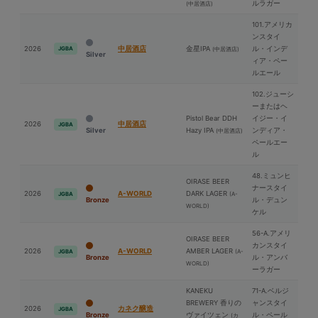
ルラガー
(中居酒店)
101.アメリカ
ンスタイ
2026
中居酒店
⾦星IPA
ル・インデ
JGBA
(中居酒店)
Silver
ィア・ペー
ルエール
102.ジューシ
ーまたはヘ
Pistol Bear DDH
イジー・イ
2026
中居酒店
JGBA
Silver
Hazy IPA
ンディア・
(中居酒店)
ペールエー
ル
48.ミュンヒ
OIRASE BEER
ナースタイ
2026
A-WORLD
DARK LAGER
(A-
JGBA
Bronze
ル・デュン
WORLD)
ケル
56-A.アメリ
OIRASE BEER
カンスタイ
2026
A-WORLD
AMBER LAGER
(A-
JGBA
Bronze
ル・アンバ
WORLD)
ーラガー
KANEKU
71-A.ベルジ
BREWERY 香りの
ャンスタイ
2026
カネク醸造
JGBA
Bronze
ヴァイツェン
ル・ペール
(カ