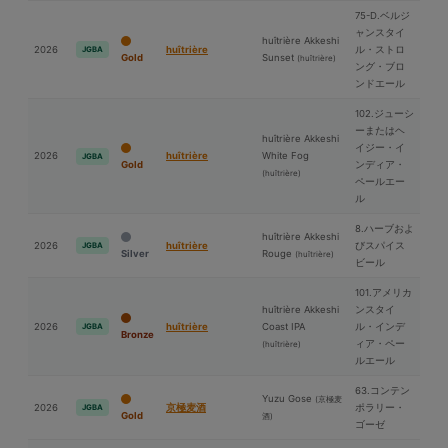
75-D.ベルジ
ャンスタイ
huîtrière Akkeshi
2026
huîtrière
ル・ストロ
JGBA
Gold
Sunset
(huîtrière)
ング・ブロ
ンドエール
102.ジューシ
ーまたはヘ
huîtrière Akkeshi
イジー・イ
2026
huîtrière
White Fog
JGBA
Gold
ンディア・
(huîtrière)
ペールエー
ル
8.ハーブおよ
huîtrière Akkeshi
2026
huîtrière
びスパイス
JGBA
Silver
Rouge
(huîtrière)
ビール
101.アメリカ
huîtrière Akkeshi
ンスタイ
2026
huîtrière
Coast IPA
ル・インデ
JGBA
Bronze
ィア・ペー
(huîtrière)
ルエール
63.コンテン
Yuzu Gose
(京極⻨
2026
京極⻨酒
ポラリー・
JGBA
Gold
酒)
ゴーゼ