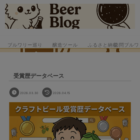
ブルワリー巡り
醸造ツール
ふるさと納税
訪問ブルワ
受賞歴データベース
2026.03.30
2026.04.15