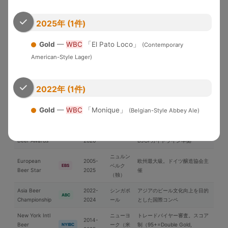
米国各地
界中のブルワリーが参加する国
WBC
Cup
2026
際品評会
2025年 (1件)
U.S. Open
2010-
Brewery of the YearとGrand
Beer
米国
USOB
2025
National Champion選出
Gold
—
WBC
「El Pato Loco」
(Contemporary
Championship
American-Style Lager)
アジア太平洋地域中心の国際コ
International
2006-
日本
ンペ。ブラインドテイスティン
IBC
Beer Cup
2025
グ審査
2022年 (1件)
ブリュッ
Brussels Beer
2018-
セル（ベ
欧州中心の国際コンペ
BBC
Gold
—
WBC
「Monique」
(Belgian-Style Abbey Ale)
Challenge
2025
ルギー）
Japan Great
2019-
日本最大のビール審査会。
日本
JGBA
Beer Awards
2026
BJCPガイドライン準拠
ニュルン
European
2005-
欧州最大級。ドイツ醸造協会主
ベルク
EBS
Beer Star
2025
催
（独）
Asia Beer
2022-
シンガポ
アジアのビール文化向上を目的
ABC
Championship
2024
ール
とした国際コンペ
New York Intl
ニューヨ
トレードバイヤー審査。スコア
2014-
Beer
ーク（米
制（95+=Double Gold,
NYIBC