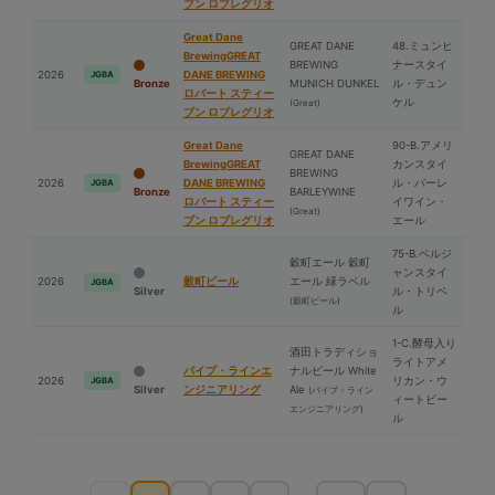
ブン ロブレグリオ
Great Dane
GREAT DANE
48.ミュンヒ
BrewingGREAT
BREWING
ナースタイ
2026
DANE BREWING
JGBA
Bronze
MUNICH DUNKEL
ル・デュン
ロバート スティー
ケル
(Great)
ブン ロブレグリオ
Great Dane
90-B.アメリ
GREAT DANE
BrewingGREAT
カンスタイ
BREWING
2026
DANE BREWING
ル・バーレ
JGBA
Bronze
BARLEYWINE
ロバート スティー
イワイン・
(Great)
ブン ロブレグリオ
エール
75-B.ベルジ
穀町エール 穀町
ャンスタイ
2026
穀町ビール
エール 緑ラベル
JGBA
Silver
ル・トリペ
(穀町ビール)
ル
1-C.酵⺟入り
酒⽥トラディショ
ライトアメ
パイプ・ラインエ
ナルビール White
2026
リカン・ウ
JGBA
Silver
ンジニアリング
Ale
(パイプ・ライン
ィートビー
エンジニアリング)
ル