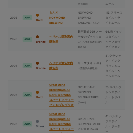
エール
ネク醸造)
もんど
NOYMOND
113.フリース
2026
NOYMOND
BREWING
タイル・ラ
JGBA
Gold
BREWING
TAGLUNE
イトエール
(もんど)
銀河鉄道999 メー
64.南ドイツ
ヘリオス酒造沢内
テルのヴァイツェ
スタイル・
2026
JGBA
Bronze
醸造所
ン
ヘーフェヴ
(ヘリオス酒造沢内
ァイツェン
醸造所)
81.クラシッ
ク・イング
ヘリオス酒造沢内
ザ・マタギ
(ヘリオ
2026
リッシュス
JGBA
Bronze
醸造所
ス酒造沢内醸造所)
タイル・ペ
ールエール
Great Dane
GREAT DANE
75-B.ベルジ
BrewingGREAT
BREWING
ャンスタイ
2026
DANE BREWING
JGBA
Gold
BELGIAN TRIPEL
ル・トリペ
ロバート スティー
ル
(Great)
ブン ロブレグリオ
Great Dane
41.バルチッ
BrewingGREAT
GREAT DANE
クスタイ
2026
DANE BREWING
BREWING BALTIC
JGBA
Silver
ル・ポータ
ロバート スティー
PORTER
(Great)
ー