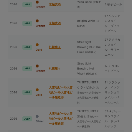
Yuzu Gose
(京極⻨
2026
京極⻨酒
3.柚子ビール
JGBA
Bronze
酒)
67.ベルジャ
Belgian White
ンスタイ
(京
2026
京極⻨酒
JGBA
Bronze
ル・ヴィッ
極⻨酒)
トビール
27.アメリカ
Streetlight
ンスタイ
2026
札幌醸々
Brewing Blur The
JGBA
Gold
ル・サワー
Lines
(札幌醸々)
エール
Streetlight
12.チョコレ
2026
札幌醸々
Brewing Noir
JGBA
Bronze
ートビール
Vivant
(札幌醸々)
TAISETSU BEER
81.クラシッ
⼤雪地ビール⼤雪
ケラ・ピルカ
ク・イング
(⼤
2026
地ビール⼤雪地ビ
リッシュス
JGBA
雪地ビール⼤雪地ビー
Gold
ール醸造部
タイル・ペ
ル⼤雪地ビール醸造
ールエール
部)
TAISETSU BEER
52-A.ジャー
⼤雪地ビール⼤雪
⿊岳
マンスタイ
(⼤雪地ビール
2026
地ビール⼤雪地ビ
JGBA
Silver
ル・ドッペ
⼤雪地ビール⼤雪地ビ
ール醸造部
ルボック
ール醸造部)