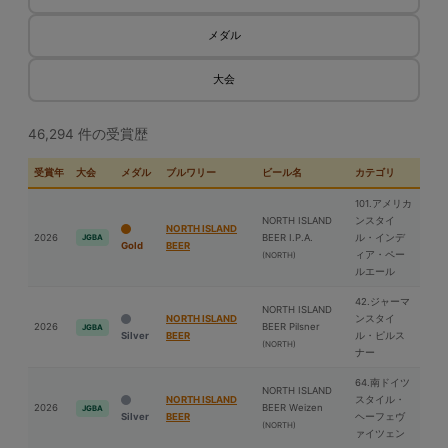
メダル
大会
46,294 件の受賞歴
受賞年
大会
メダル
ブルワリー
ビール名
カテゴリ
101.アメリカ
NORTH ISLAND
ンスタイ
NORTH ISLAND
2026
BEER I.P.A.
ル・インデ
JGBA
Gold
BEER
ィア・ペー
(NORTH)
ルエール
42.ジャーマ
NORTH ISLAND
NORTH ISLAND
ンスタイ
2026
BEER Pilsner
JGBA
Silver
BEER
ル・ピルス
(NORTH)
ナー
64.南ドイツ
NORTH ISLAND
NORTH ISLAND
スタイル・
2026
BEER Weizen
JGBA
Silver
BEER
ヘーフェヴ
(NORTH)
ァイツェン