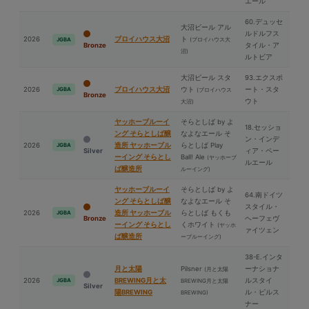
エール
60.デュッセ
⼤沼ビール アル
ルドルフス
2026
ブロイハウス⼤沼
ト
(ブロイハウス⼤
JGBA
Bronze
タイル・ア
沼)
ルトビア
⼤沼ビール スタ
93.エクスポ
2026
ブロイハウス⼤沼
ウト
ート・スタ
JGBA
(ブロイハウス
Bronze
ウト
⼤沼)
ヤッホーブルーイ
そらとしば by よ
18.セッショ
ング そらとしば醸
なよなエール そ
ン・インデ
2026
造所 ヤッホーブル
らとしば Play
JGBA
Silver
ィア・ペー
ーイング そらとし
Ball! Ale
(ヤッホーブ
ルエール
ば醸造所
ルーイング)
ヤッホーブルーイ
そらとしば by よ
64.南ドイツ
ング そらとしば醸
なよなエール そ
スタイル・
2026
造所 ヤッホーブル
らとしば もくも
JGBA
Bronze
ヘーフェヴ
ーイング そらとし
くホワイト
(ヤッホ
ァイツェン
ば醸造所
ーブルーイング)
38-E.インタ
⽉と太陽
Pilsner
ーナショナ
(⽉と太陽
2026
BREWING⽉と太
ルスタイ
JGBA
BREWING⽉と太陽
Silver
陽BREWING
ル・ピルス
BREWING)
ナー