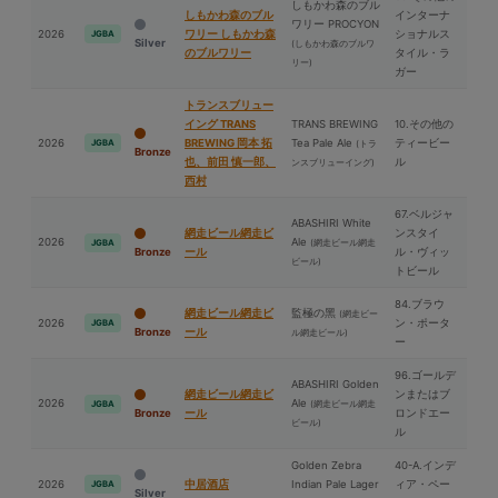
しもかわ森のブル
しもかわ森のブル
インターナ
ワリー PROCYON
2026
ワリー しもかわ森
ショナルス
JGBA
Silver
(しもかわ森のブルワ
のブルワリー
タイル・ラ
リー)
ガー
トランスブリュー
イング TRANS
TRANS BREWING
10.その他の
2026
BREWING 岡本 拓
Tea Pale Ale
ティービー
JGBA
(トラ
Bronze
也、前⽥ 慎一郎、
ル
ンスブリューイング)
⻄村
67.ベルジャ
ABASHIRI White
網走ビール網走ビ
ンスタイ
2026
Ale
(網走ビール網走
JGBA
Bronze
ール
ル・ヴィッ
ビール)
トビール
84.ブラウ
網走ビール網走ビ
監極の⿊
(網走ビー
2026
ン・ポータ
JGBA
Bronze
ール
ル網走ビール)
ー
96.ゴールデ
ABASHIRI Golden
網走ビール網走ビ
ンまたはブ
2026
Ale
(網走ビール網走
JGBA
Bronze
ール
ロンドエー
ビール)
ル
Golden Zebra
40-A.インデ
2026
中居酒店
Indian Pale Lager
ィア・ペー
JGBA
Silver