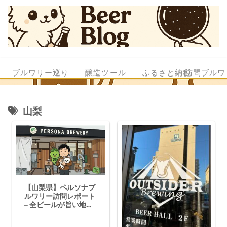
ブルワリー巡り
醸造ツール
ふるさと納税
訪問ブルワ
山梨
【山梨県】ペルソナブ
ルワリー訪問レポート
– 全ビールが旨い地元
愛あふれるタップルー
ム