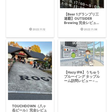
【Beer 1グランプリ三
連覇】OUTSIDER
Brewing 完全レビュー
– 丹羽醸造家の世界観
2022.11.12
2022.11.06
と多彩なビアスタイル
を徹底解説
【Hazy IPA】うちゅう
ブルーイング タップル
ーム訪問レビュー – 山
梨の絶景と極上Hazy
ビールを徹底解説
TOUCHDOWN（八ヶ
岳ビール）完全レビュ