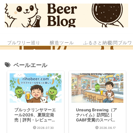
ブルワリー巡り
醸造ツール
ふるさと納税
訪問ブルワ
ペールエール
ブルックリンサマーエ
Unsung Brewing（ア
ール2026、夏限定発
ナハイム）訪問記｜
売｜評判・レビューま
GABF受賞のスーパー
とめ
ヒーローテーマ醸造所
2026.07.30
2026.06.17