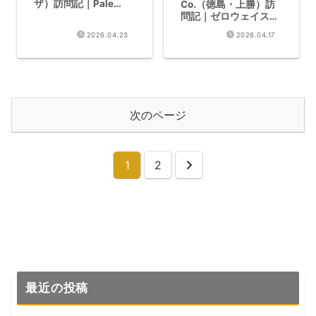
ザ）訪問記｜Pale
Co.（徳島・上勝）訪
Ale・Big Chickenのホ
問記｜ゼロウェイスト
ップ魔術師
の山奥で飲む受賞歴多
2026.04.23
2026.04.17
数
次のページ
1
2
次
へ
最近の投稿