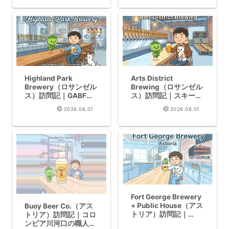
Highland Park
Arts District
Brewery（ロサンゼル
Brewing（ロサンゼル
ス）訪問記｜GABF
ス）訪問記｜スキーボ
2024 金4個の驚異の
ール聖地・WBC2025
2026.06.01
2026.06.01
レコード
金賞
Fort George Brewery
+ Public House（アス
Buoy Beer Co.（アス
トリア）訪問記｜
トリア）訪問記｜コロ
WBC×GABF二冠の
ンビア川河口の職人技