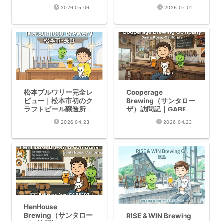
PNW聖地
チェコピルスナー
2026.05.06
2026.05.01
松本ブルワリー完全レ
Cooperage
ビュー｜松本市初のク
Brewing（サンタロー
ラフトビール醸造所・
ザ）訪問記｜GABF・
IBC2019カテゴリーチ
WBC受賞のローテー
2026.04.23
2026.04.23
ャンピオン【2026年
ション
版】
HenHouse
Brewing（サンタロー
RISE & WIN Brewing