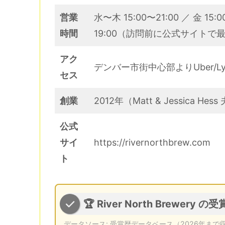
営業
水〜木 15:00〜21:00 ／ 金 15:0
時間
19:00（訪問前に公式サイトで
アク
デンバー市街中心部よりUber/Ly
セス
創業
2012年（Matt & Jessica He
公式
サイ
https://rivernorthbrew.com
ト
🏆 River North Brewery の
データソース:
受賞歴データベース
（2026年まで