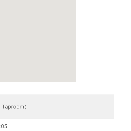
St Taproom）
205