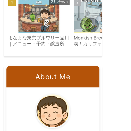
21 views
19 vie
よなよな東京ブルワリー品川
Monkish Brewing Co.を満
｜メニュー・予約・醸造所見
喫！カリフォルニアのクラ
学ツアー完全ガイド
トビール旅
About Me