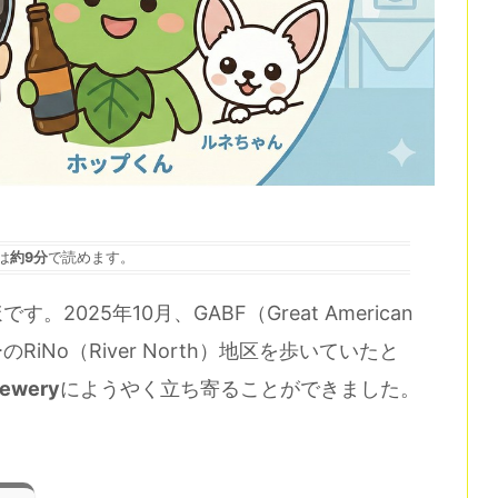
は
約9分
で読めます。
025年10月、GABF（Great American
ーのRiNo（River North）地区を歩いていたと
rewery
にようやく立ち寄ることができました。