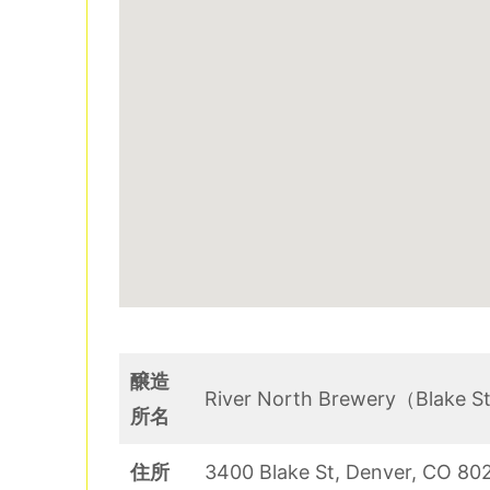
醸造
River North Brewery（Blake 
所名
住所
3400 Blake St, Denver, CO 80