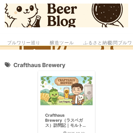
ブルワリー巡り
醸造ツール
ふるさと納税
訪問ブルワ
Crafthaus Brewery
Crafthaus
Brewery（ラスベガ
ス）訪問記｜モルトの
魔術師！衝撃のチェコ