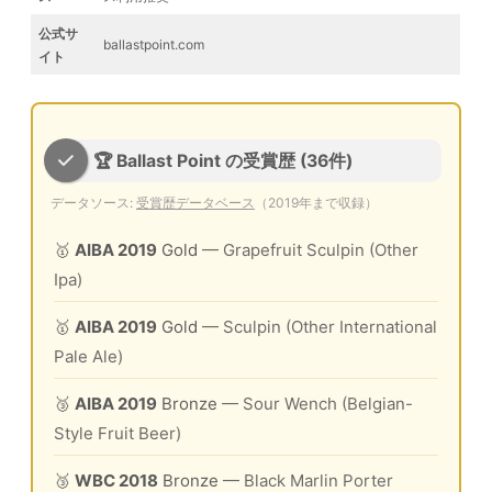
公式サ
ballastpoint.com
イト
🏆 Ballast Point の受賞歴 (36件)
データソース:
受賞歴データベース
（2019年まで収録）
🥇
AIBA 2019
Gold
— Grapefruit Sculpin (Other
Ipa)
🥇
AIBA 2019
Gold
— Sculpin (Other International
Pale Ale)
🥉
AIBA 2019
Bronze
— Sour Wench (Belgian-
Style Fruit Beer)
🥉
WBC 2018
Bronze
— Black Marlin Porter