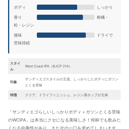
ボディ
しっかり
香り
柑橘・
松・レジン
後味
ドライで
苦味持続
スタイ
West Coast IPA（BJCP 21A）
ル
サンディエゴスタイルの王道。しっかりしたボディにガツン
印象
とくる苦味
特徴
クリア、ドライフィニッシュ、レジン系ホップが主体
「サンディエゴらしいしっかりボディ＋ガツンとくる苦味
のWCIPA」は本当にクセになる美味しさ！何杯でも飲みた
くなる中毒性があり、また次の一口を求めてしまいます。