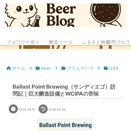
ブルワリー巡り
醸造ツール
ふるさと納税
訪問ブルワ
ホーム
beer
ブリューパブ
USA
Ballast Point Brewing（サンディエゴ）訪
問記｜巨大醸造設備とWCIPAの苦味
2025.08.15
2026.03.08