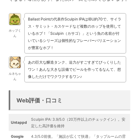
Ballast Pointの代表作Sculpin IPAはIBU約70で、サイラ
ス・サミット・カスケードなど複数のホップを使用して
ホップく
いるホプ！「Sculpin（カサゴ）」という魚の名前が付
ん
いているシリーズは個性的なフレーバーバリエーション
が豊富なホプ！
あの巨大な醸造タンク、迫力がすごすぎてびっくりした
ワン！あんな大きな設備でビールを作ってるなんて、想
ルネちゃ
像しただけでワクワクするワン♪
ん
Web評価・口コミ
Sculpin IPA: 3.9/5.0（20万件以上のチェックイン）。安
Untappd
定した高評価を維持
Google
4.3/5.0前後。「施設が広くて快適」「タップルームの雰