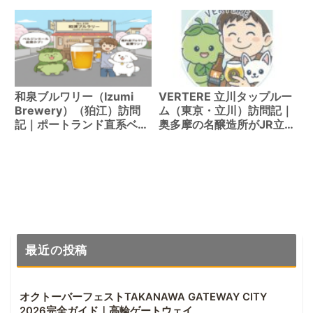
かラガー
を楽しむ旅行ガイド
和泉ブルワリー（Izumi
VERTERE 立川タップルー
Brewery）（狛江）訪問
ム（東京・立川）訪問記｜
記｜ポートランド直系ベル
奥多摩の名醸造所がJR立
ジャンエール
川駅に上陸
最近の投稿
オクトーバーフェストTAKANAWA GATEWAY CITY
2026完全ガイド｜高輪ゲートウェイ