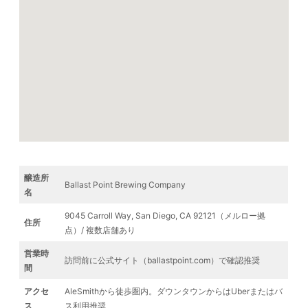
醸造所
Ballast Point Brewing Company
名
9045 Carroll Way, San Diego, CA 92121（メルロー拠
住所
点）/ 複数店舗あり
営業時
訪問前に公式サイト（ballastpoint.com）で確認推奨
間
アクセ
AleSmithから徒歩圏内。ダウンタウンからはUberまたはバ
ス
ス利用推奨