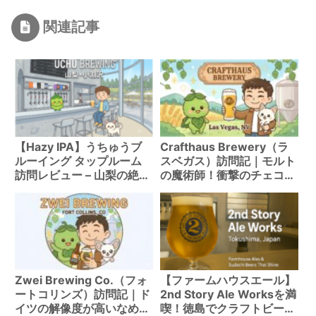
関連記事
【Hazy IPA】うちゅうブ
Crafthaus Brewery（ラ
ルーイング タップルーム
スベガス）訪問記｜モルト
訪問レビュー – 山梨の絶景
の魔術師！衝撃のチェコピ
と極上Hazyビールを徹底
ルスを堪能
解説
Zwei Brewing Co.（フォ
【ファームハウスエール】
ートコリンズ）訪問記｜ド
2nd Story Ale Worksを満
イツの解像度が高いなめら
喫！徳島でクラフトビール