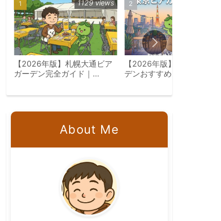
1129 views
507 vie
【2026年版】札幌大通ビア
【2026年版】東京ビアガ
ガーデン完全ガイド｜
デンおすすめ15選｜屋上・
7/23〜8/18会場別攻略
景・飲み放題エリア別完全
イド
About Me