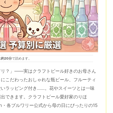
は
約20分
で読めます。
アリ？」——実はクラフトビール好きのお母さん
目にこだわったおしゃれな瓶ビール、フルーティ
愛いラッピング付き……。花やスイーツとは一味
演出できます。クラフトビール愛好家のりほ
mazon・各ブルワリー公式から母の日にぴったりの15