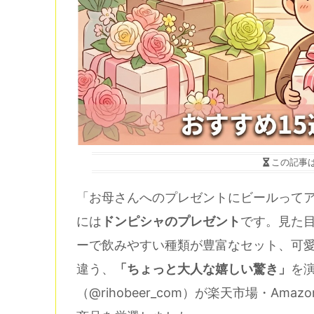
この記事
「お母さんへのプレゼントにビールって
には
ドンピシャのプレゼント
です。見た
ーで飲みやすい種類が豊富なセット、可
違う、
「ちょっと大人な嬉しい驚き」
を
（@rihobeer_com）が楽天市場・A