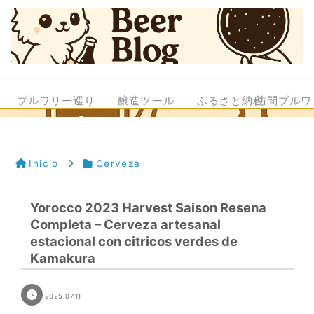
ブルワリー巡り
醸造ツール
ふるさと納税
訪問ブルワ
Inicio
Cerveza
Yorocco 2023 Harvest Saison Resena
Completa – Cerveza artesanal
estacional con citricos verdes de
Kamakura
2025.07.11