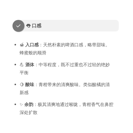
👅 口感
🍯
入口感
：天然朴素的啤酒口感，略带甜味。
蜂蜜般的顺滑
💪
酒体
：中等程度，既不过重也不过轻的绝妙
平衡
🍋
酸味
：青柑带来的清爽酸味。类似酸橘的清
新感
✨
余韵
：极其清爽地通过喉咙，青柑香气在鼻腔
深处扩散