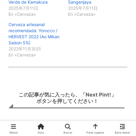
Verde de Kamakura
Sangenjaya
2025年7月11日
2025年7月11日
En «Cerveza»
En «Cerveza»
Cerveza artesanal
recomendada: Yorocco /
HERVEST 2022 (Ao Mikan
Saison 5%)
2022年11月30日
En «Cerveza»
この記事が気に入ったら、「Next Pint!」
ボタンを押してください！
Next Pint!
0
Menús
Inicio
Buscar
Parte superior
Barra lateral