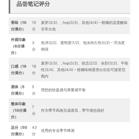
品尝笔记评分
香味（10
10
麦芽(3/3)、, hop(3/3)、其他(4/4) – 柑橘的适度酸味
分满分）
分
非常出色
外观印象
3
色泽(2/2)、透明度(1/2)、泡沫持久性(0/2) – 浑浊度
（6分满
分
稍强
分）
麦芽(3/3)、, hop(3/3)、状态(2/2)、余韵(3/3)、平衡
口感（19
18
性(3/4)、其他(4/4) – 柑橘味稍显突出但在可接受范
分满分）
分
围内
酒体（5
5
理想的轻盈感与厚重感平衡
分满分）
分
整体印象
7
（10分满
作为季节风格完成度高，季节感也很好
分
分）
总分（50
43
优秀的专业季节啤酒
分满分）
分