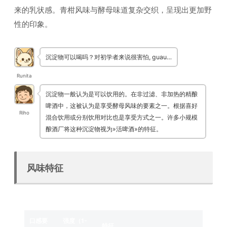
来的乳状感。青柑风味与酵母味道复杂交织，呈现出更加野
性的印象。
沉淀物可以喝吗？对初学者来说很害怕, guau…
Runita
沉淀物一般认为是可以饮用的。在非过滤、非加热的精酿
啤酒中，这被认为是享受酵母风味的要素之一。根据喜好
Riho
混合饮用或分别饮用对比也是享受方式之一。许多小规模
酿酒厂将这种沉淀物视为»活啤酒»的特征。
风味特征
口感要
强度（1-
特征