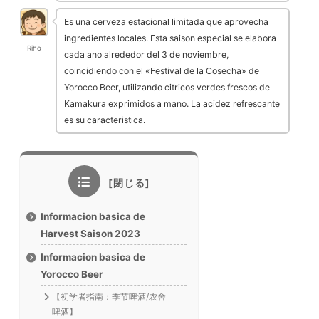
Es una cerveza estacional limitada que aprovecha
ingredientes locales. Esta saison especial se elabora
Riho
cada ano alrededor del 3 de noviembre,
coincidiendo con el «Festival de la Cosecha» de
Yorocco Beer, utilizando citricos verdes frescos de
Kamakura exprimidos a mano. La acidez refrescante
es su caracteristica.
Informacion basica de
Harvest Saison 2023
Informacion basica de
Yorocco Beer
【初学者指南：季节啤酒/农舍
啤酒】