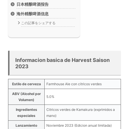
日本精酿啤酒报告
海外精酿啤酒信息
この記事をシェアする
Informacion basica de Harvest Saison
2023
Estilo de cerveza
Farmhouse Ale con citricos verdes
ABV (Alcohol por
5.0%
Volumen)
Ingredientes
Citricos verdes de Kamakura (exprimidos a
especiales
mano)
Lanzamiento
Noviembre 2023 (Edicion anual limitada)