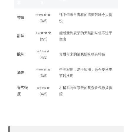
素
5）
⭐⭐⭐☆☆
适中但来自青柑的清爽苦味令人愉
苦味
(3/5)
悦
⭐⭐☆☆☆
能感受到麦芽的天然甜味但不过于
甜味
(2/5)
突出
⭐⭐⭐⭐☆
酸味
青柑带来的清爽酸味很有特色
(4/5)
⭐⭐⭐☆☆
中等程度，易于饮用，适合夏秋季
酒体
(3/5)
节转换期
香气强
⭐⭐⭐⭐☆
柑橘系与红茶般的复杂香气撩拨鼻
度
(4/5)
腔