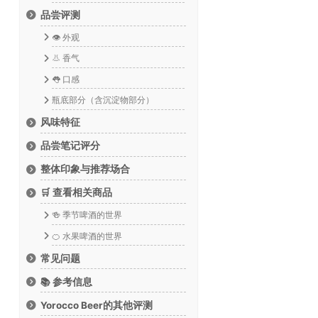
品尝评测
👁️ 外观
👃 香气
👅 口感
瓶底部分（含沉淀物部分）
风味特征
品尝笔记评分
整体印象与推荐场合
🛒 查看相关商品
🍻 季节啤酒的世界
🍊 水果啤酒的世界
常见问题
📚 参考信息
Yorocco Beer的其他评测