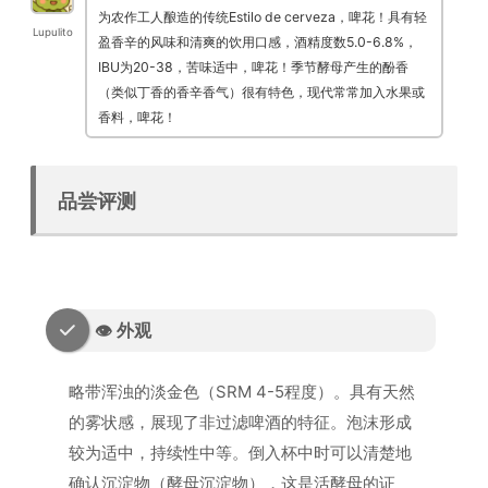
为农作工人酿造的传统Estilo de cerveza，啤花！具有轻
Lupulito
盈香辛的风味和清爽的饮用口感，酒精度数5.0-6.8%，
IBU为20-38，苦味适中，啤花！季节酵母产生的酚香
（类似丁香的香辛香气）很有特色，现代常常加入水果或
香料，啤花！
品尝评测
👁️ 外观
略带浑浊的淡金色（SRM 4-5程度）。具有天然
的雾状感，展现了非过滤啤酒的特征。泡沫形成
较为适中，持续性中等。倒入杯中时可以清楚地
确认沉淀物（酵母沉淀物），这是活酵母的证