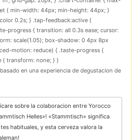
 1fr; grid-gap: 20px; } .chart-container { max-
get { min-width: 44px; min-height: 44px; }
olor 0.2s; } .tap-feedback:active {
te-progress { transition: all 0.3s ease; cursor:
sform: scale(1.05); box-shadow: 0 4px 8px
ced-motion: reduce) { .taste-progress {
e { transform: none; } }
25 basado en una experiencia de degustacion de
licare sobre la colaboracion entre Yorocco
tammtisch Helles»! «Stammtisch» significa
es habituales, y esta cerveza valora la
 aleman!