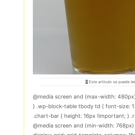
Este artículo se puede le
@media screen and (max-width: 480px) {
} .wp-block-table tbody td { font-size: 1
.chart-bar { height: 16px !important; } .r
@media screen and (min-width: 768px) a