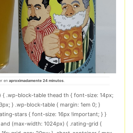
er en
aproximadamente 24 minutos
.
 .wp-block-table thead th { font-size: 14px;
3px; } .wp-block-table { margin: 1em 0; }
ating-stars { font-size: 16px !important; } }
nd (max-width: 1024px) { .rating-grid {