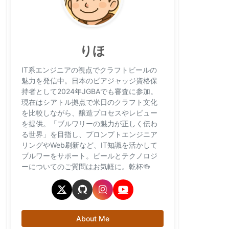
りほ
IT系エンジニアの視点でクラフトビールの
魅力を発信中。日本のビアジャッジ資格保
持者として2024年JGBAでも審査に参加。
現在はシアトル拠点で米日のクラフト文化
を比較しながら、醸造プロセスやレビュー
を提供。「ブルワリーの魅力が正しく伝わ
る世界」を目指し、プロンプトエンジニア
リングやWeb刷新など、IT知識を活かして
ブルワーをサポート。ビールとテクノロジ
ーについてのご質問はお気軽に。乾杯🍻
About Me