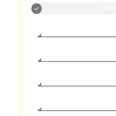
📋 Lo
🍺 Trasfondo de la colaboracion
Primera colaboracion de Yorocco Beer x Pigall
🇩🇪 Estilo aleman
Helles tradicional de la region de Franconia
🤝 Cultura Stammtisch
Mesa especial para clientes habituales
⚖️ Evaluacion del equilibrio
Armonia exquisita de malta y lupulo