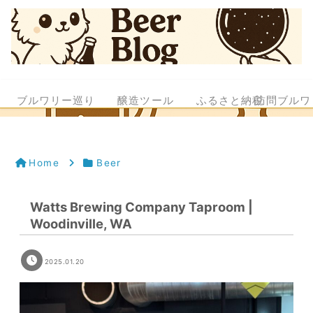
ブルワリー巡り
醸造ツール
ふるさと納税
訪問ブルワ
Home
Beer
Watts Brewing Company Taproom |
Woodinville, WA
2025.01.20