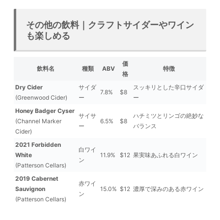
その他の飲料｜クラフトサイダーやワイン
も楽しめる
価
飲料名
種類
ABV
特徴
格
Dry Cider
サイダ
スッキリとした辛口サイダ
7.8%
$8
(Greenwood Cider)
ー
ー
Honey Badger Cyser
サイサ
ハチミツとリンゴの絶妙な
(Channel Marker
6.5%
$8
ー
バランス
Cider)
2021 Forbidden
白ワイ
White
11.9%
$12
果実味あふれる白ワイン
ン
(Patterson Cellars)
2019 Cabernet
赤ワイ
Sauvignon
15.0%
$12
濃厚で深みのある赤ワイン
ン
(Patterson Cellars)