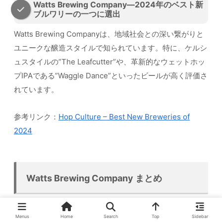
Watts Brewing Company—2024年のベスト新
ブルワリーの一つに選出
Watts Brewing Companyは、地域社会との深い繋がりと
ユニークな醸造スタイルで知られています。特に、ケルシ
ュスタイルの”The Leafcutter”や、革新的なウェットホッ
プIPAである”Waggle Dance”といったビールが高く評価さ
れています。
参考リンク：
Hop Culture – Best New Breweries of
2024
Watts Brewing Company まとめ
気軽に立ち寄って軽く飲むのに丁度良いブルワリーです！
Menus
Home
Search
Top
Sidebar
持ち帰りビールは二パック12ドルから！グラスがかわいい