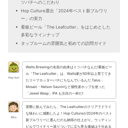
ツバチへのこだわり
Hop Culture選出「2024年ベスト新ブルワリ
ー」の実力
看板ビール「The Leafcutter」をはじめとした
多彩なラインナップ
タップルームの雰囲気と初めての訪問ガイド
Watts Brewingの名前の由来はミツバチなんだ!看板ビー
ル「The Leafcutter」は、Watts家が50年以上育ててき
Hop-kun
たリーフカッターバチにちなんでいるんだ.Talus・
Mosaic・Nelson Sauvinなど個性派ホップを使った
「Jewel Wasp」IPA も注目の一杯だ!
実際に飲んでみたら、The Leafcutterのクリアでドライ
な味わいに感動したよ！Hop Cultureが2024年のベスト
Riho
新ブルワリーに選んだのも納得の仕上がり。ウッディン
ビルでワイナリー巡りついでに立ち寄る価値は十分ある