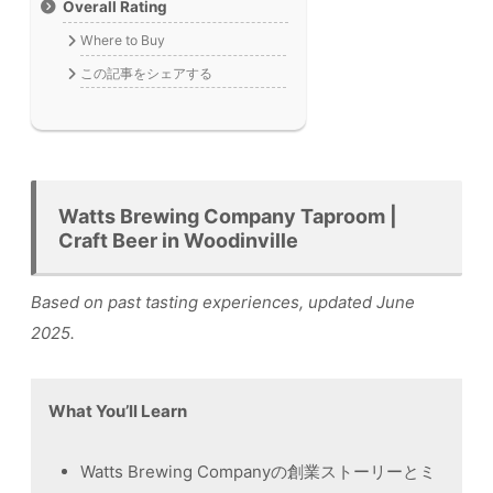
Overall Rating
Where to Buy
この記事をシェアする
Watts Brewing Company Taproom |
Craft Beer in Woodinville
Based on past tasting experiences, updated June
2025.
What You’ll Learn
Watts Brewing Companyの創業ストーリーとミ