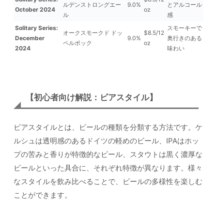
ルデンストロングエー
9.0%
とアルコール
October 2024
oz
ル
感
Solitary Series:
スモーキーで
オークスモークド ドッ
$8.5/12
December
9.0%
奥行きのある
ペルボック
oz
2024
味わい
【初心者向け解説：ビアスタイル】
ビアスタイルとは、ビールの種類を分類する方法です。ケ
ルシュは透明感のあるドイツの軽めのビール、IPAはホッ
プの苦みと香りが特徴的なビール、スタウトは黒く濃厚な
ビールといった具合に、それぞれ特徴が異なります。様々
なスタイルを飲み比べることで、ビールの多様性を楽しむ
ことができます。