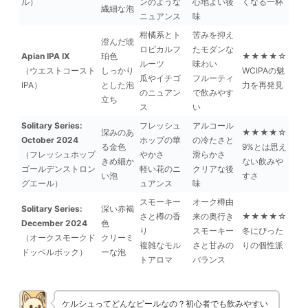
ル）
ンのような
心地よい後
くなる一杯
繊細な泡
ニュアンス
味
柑橘系とト
苦みを抑え
澄んだ琥
ロピカルフ
たモダンな
Apian IPA IX
珀色
★★★★☆
ルーツ
味わい
（ウエストコースト
しっかり
WCIPAの魅
瓜やイチゴ
フルーティ
IPA）
とした泡
力を再発見
のニュアン
で飲みやす
立ち
ス
い
Solitary Series:
フレッシュ
アルコール
深みのあ
★★★★☆
October 2024
ホップの華
の冷たさと
る金色
9%とは思え
（フレッシュホップ
やかさ
滑らかさ
きめ細か
ない飲みや
ゴールデンストロン
軽い花のニ
クリアな後
い泡
すさ
グエール）
ュアンス
味
スモーキー
オーク樽由
Solitary Series:
深い赤褐
さと樽の香
来の奥行き
★★★★☆
December 2024
色
り
スモーキー
冬にぴった
（オークスモークド
クリーミ
複雑なモル
さと甘みの
りの個性派
ドッペルボック）
ーな泡
トアロマ
バランス
ケルシュってどんなビールなの？初心者でも飲みやすい