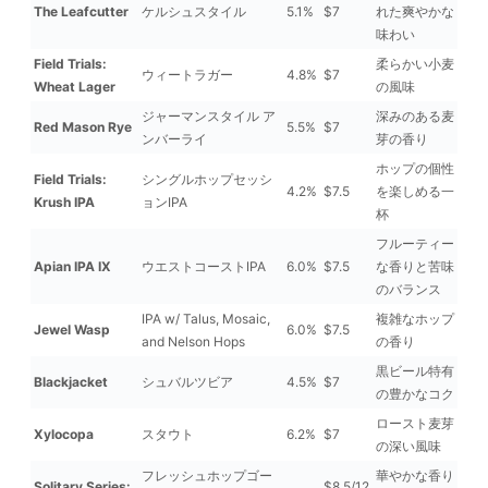
The Leafcutter
ケルシュスタイル
5.1%
$7
れた爽やかな
味わい
Field Trials:
柔らかい小麦
ウィートラガー
4.8%
$7
Wheat Lager
の風味
ジャーマンスタイル ア
深みのある麦
Red Mason Rye
5.5%
$7
ンバーライ
芽の香り
ホップの個性
Field Trials:
シングルホップセッシ
4.2%
$7.5
を楽しめる一
Krush IPA
ョンIPA
杯
フルーティー
Apian IPA IX
ウエストコーストIPA
6.0%
$7.5
な香りと苦味
のバランス
IPA w/ Talus, Mosaic,
複雑なホップ
Jewel Wasp
6.0%
$7.5
and Nelson Hops
の香り
黒ビール特有
Blackjacket
シュバルツビア
4.5%
$7
の豊かなコク
ロースト麦芽
Xylocopa
スタウト
6.2%
$7
の深い風味
フレッシュホップゴー
華やかな香り
Solitary Series:
$8.5/12