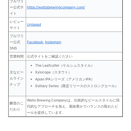
ブルワリ
ー公式サ
https://wattsbrewingcompany.com/
イト
レビュー
Untappd
サイト
ブルワリ
ー公式
Facebook
,
Instagram
SNS
営業時間
公式サイトをご確認ください
The Leafcutter（ケルシュスタイル）
Xylocopa（スタウト）
主なビー
ルライン
Apian IPAシリーズ（アメリカンIPA）
ナップ
Solitary Series（限定リリースのストロングエール）
Watts Brewing Companyは、伝統的なビールスタイルに現
醸造のこ
代的なアプローチを加え、風味豊かでバランスの取れたビ
だわり
ールを提供しています。