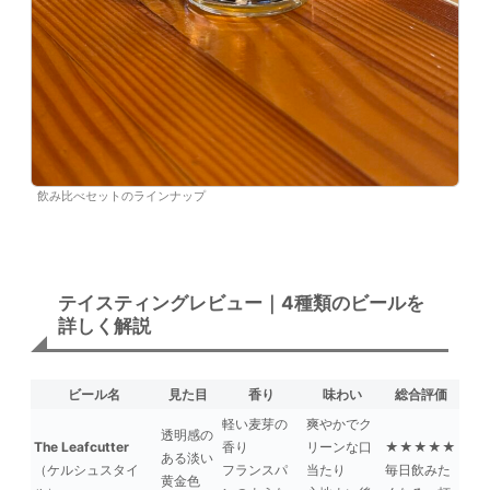
飲み比べセットのラインナップ
テイスティングレビュー｜4種類のビールを
詳しく解説
ビール名
見た目
香り
味わい
総合評価
軽い麦芽の
爽やかでク
透明感の
The Leafcutter
香り
リーンな口
★★★★★
ある淡い
（ケルシュスタイ
フランスパ
当たり
毎日飲みた
黄金色