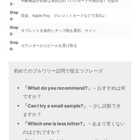
年齢確認が必要な場合はID（パスポートや免許証）を提示
3:
Step
現金、Apple Pay、クレジットカードなどで支払い
4:
Step
タブレットを操作しチップ額を選択、サイン
5:
Step
カウンターからビールを受け取る
6:
初めてのブルワリー訪問で役立つフレーズ
「What do you recommend?」
– おすすめは何
ですか？
「Can I try a small sample?」
– 少し試飲でき
ますか？
「Which one is less bitter?」
– あまり苦くない
のはどれですか？