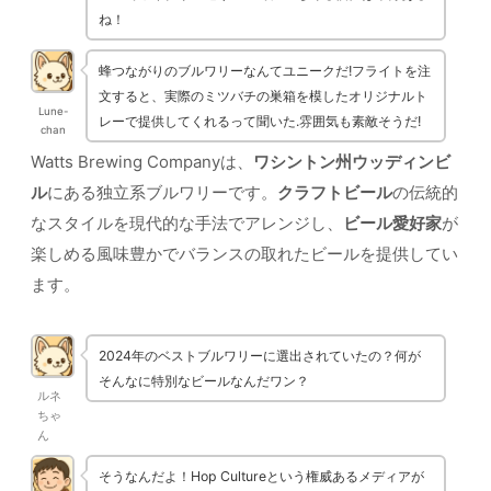
ね！
蜂つながりのブルワリーなんてユニークだ!フライトを注
文すると、実際のミツバチの巣箱を模したオリジナルト
Lune-
レーで提供してくれるって聞いた.雰囲気も素敵そうだ!
chan
Watts Brewing Companyは、
ワシントン州ウッディンビ
ル
にある独立系ブルワリーです。
クラフトビール
の伝統的
なスタイルを現代的な手法でアレンジし、
ビール愛好家
が
楽しめる風味豊かでバランスの取れたビールを提供してい
ます。
2024年のベストブルワリーに選出されていたの？何が
そんなに特別なビールなんだワン？
ルネ
ちゃ
ん
そうなんだよ！Hop Cultureという権威あるメディアが