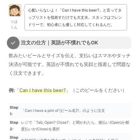
心配いらないよ！「Can I have this beer?」と言ってタ
ップリストを指差すだけでも大丈夫。スタッフはフレン
りほ
ドリーで、初心者にも優しく対応してくれるんだ。
くん
注文の仕方｜英語が不慣れでもOK
飲みたいビールとサイズを伝え、支払いはスマホやタッチ
決済が可能です。英語が不慣れでも笑顔と指差しで問題な
く注文できます。
例:
「
Can I have this beer?
」（このビールをください）
Step
「Can I have a pint of [ビール名]?」のように注文
1:
Step
レジで「Tab, Open? Close?」と聞かれたら、後払い(Open)か都
2:
度払いか(Close)を選択
Step