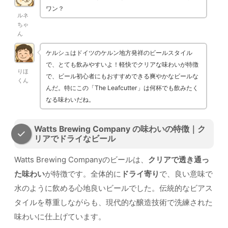
ワン？
ルネ
ちゃ
ん
ケルシュはドイツのケルン地方発祥のビールスタイル
で、とても飲みやすいよ！軽快でクリアな味わいが特徴
りほ
で、ビール初心者にもおすすめできる爽やかなビールな
くん
んだ。特にこの「The Leafcutter」は何杯でも飲みたく
なる味わいだね。
Watts Brewing Company の味わいの特徴｜ク
リアでドライなビール
Watts Brewing Companyのビールは、
クリアで透き通っ
た味わい
が特徴です。全体的に
ドライ寄り
で、良い意味で
水のように飲める心地良いビールでした。伝統的なビアス
タイルを尊重しながらも、現代的な醸造技術で洗練された
味わいに仕上げています。