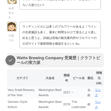
ろいろ巡りたい!
ルネ
ちゃ
ん
ウッディンビルには多くのブルワリーがあるよ！ワイン
の生産施設も多く、週末に時間をかけて巡るとより楽し
りほ
めると思うよ。詳細は現地の観光案内所やブルワリーの
くん
公式サイトで最新情報を確認するといいね。
Watts Brewing Company 受賞歴｜クラフトビ
ールの実力派
情報
開催
カテゴリ
大会名
ビール名
順位
元
年
URL
Very Small Brewery
Washington Beer
金、
リン
2021
–
of the Year
Awards
銀
ク
German-Style
Washington Beer
The
リン
2018
銀
Kölsch
Awards
Leafcutter
ク