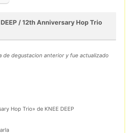
/ 12th Anniversary Hop Trio
a de degustacion anterior y fue actualizado
rsary Hop Trio» de KNEE DEEP
arla