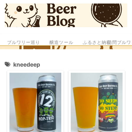
ブルワリー巡り
醸造ツール
ふるさと納税
訪問ブルワ
kneedeep