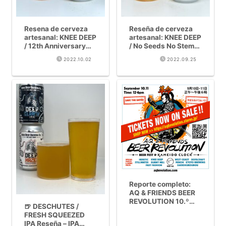
Resena de cerveza
Reseña de cerveza
artesanal: KNEE DEEP
artesanal: KNEE DEEP
/ 12th Anniversary
/ No Seeds No Stems
Hop Trio (TWCIPA
TIPA (10%)
2022.10.02
2022.09.25
11%)
Reporte completo:
AQ & FRIENDS BEER
REVOLUTION 10.º
🍺 DESCHUTES /
aniversario
FRESH SQUEEZED
IPA Reseña – IPA