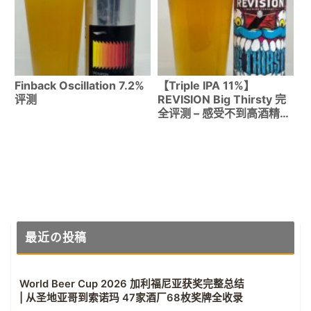
Finback Oscillation 7.2%
【Triple IPA 11%】
评测
REVISION Big Thirsty 完
全评测 – 感受不到高酒精度
的惊人酿造技术
最近の投稿
World Beer Cup 2026 加利福尼亚获奖完整总结
| 从圣地亚哥到索诺玛 47家酒厂68枚奖牌全收录