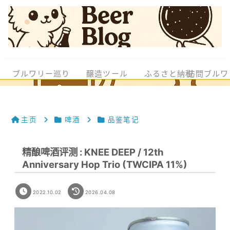
ブルワリー巡り
醸造ツール
ふるさと納税
訪問ブルワ
主页
啤酒
品鉴笔记
精酿啤酒评测 : KNEE DEEP / 12th
Anniversary Hop Trio (TWCIPA 11%)
2022.10.02
2026.04.08