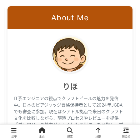
About Me
りほ
IT系エンジニアの視点でクラフトビールの魅力を発信
中。日本のビアジャッジ資格保持者として2024年JGBA
でも審査に参加。現在はシアトル拠点で米日のクラフト
文化を比較しながら、醸造プロセスやレビューを提供。
「ブルワリーの魅力が正しく伝わる世界」を目指し、プ
ロンプトエンジニアリングやWeb刷新など、IT知識を活
菜单
主页
搜索
顶部
侧边栏
かしてブルワーをサポート。ビールとテクノロジーにつ