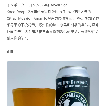
インポーター コメント AQ Bevolution
Knee Deep 12周年纪念复刻版Hop-Trio。使用人气的
Citra、Mosaic、Amarillo酿造的侵略性三倍IPA。施加了超
乎寻常的干投花量，爆炸性的热带水果和柑橘的香气与风味
扑面而来！这个啤酒花三重奏将刺激你的嗅觉，毫无疑问会
刻入你的记忆。
正面