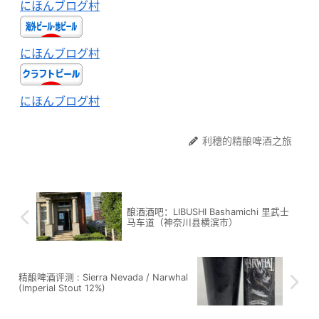
にほんブログ村
にほんブログ村
にほんブログ村
利穗的精酿啤酒之旅
酿酒酒吧：LIBUSHI Bashamichi 里武士
马车道（神奈川县横滨市）
精酿啤酒评测 : Sierra Nevada / Narwhal
(Imperial Stout 12%)