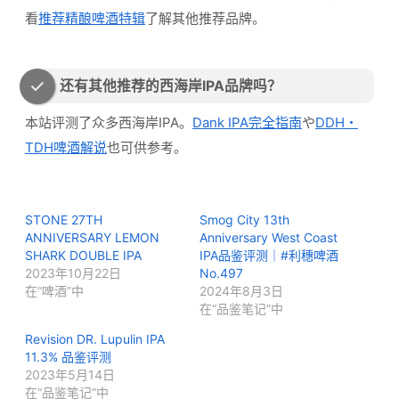
看
推荐精酿啤酒特辑
了解其他推荐品牌。
还有其他推荐的西海岸IPA品牌吗？
本站评测了众多西海岸IPA。
Dank IPA完全指南
や
DDH・
TDH啤酒解说
也可供参考。
STONE 27TH
Smog City 13th
ANNIVERSARY LEMON
Anniversary West Coast
SHARK DOUBLE IPA
IPA品鉴评测｜#利穗啤酒
2023年10月22日
No.497
在“啤酒”中
2024年8月3日
在“品鉴笔记”中
Revision DR. Lupulin IPA
11.3% 品鉴评测
2023年5月14日
在“品鉴笔记”中