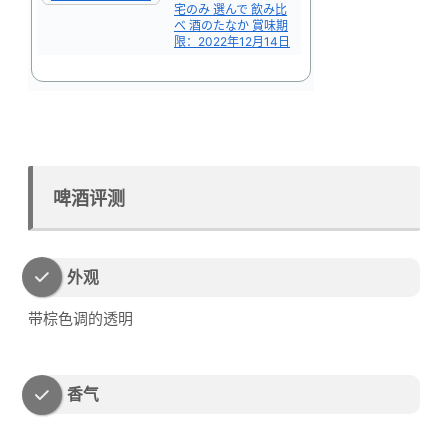
宅のみ 選んで 飲み比
べ 酒のたなか 賞味期
限：2022年12月14日
啤酒评测
外观
带棕色调的透明
香气