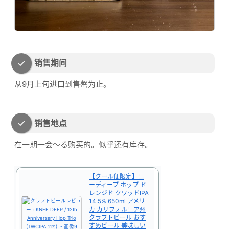
销售期间
从9月上旬进口到售罄为止。
销售地点
在一期一会～る购买的。似乎还有库存。
【クール便限定】ニ
ーディープ ホップ ド
レンジド クワッドIPA
14.5% 650ml アメリ
カ カリフォルニア州
クラフトビール おす
すめビール 美味しい