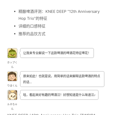
精酿啤酒评测：KNEE DEEP “12th Anniversary
Hop Trio”的特征
详细的口感特征
推荐的品饮方式
让我来专业解说一下这款啤酒的啤酒花特征啤花！
ホップく
ん
原来如此！也就是说，用简单的话来解释这款啤酒的特点
的话…
りほくん
哇，看起来好有趣的啤酒汪！好想知道是什么味道汪♪
ルネちゃ
ん