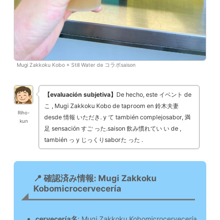
Mugi Zakkoku Kobo × Still Water de コラボsaison
【evaluación subjetiva】
De hecho, este イベント de
こ , Mugi Zakkoku Kobo de taproom en 鈴木夫妻
Riho-
desde 情報 いただき. y て también complejosabor, 満
kun
足 sensación すご った.saison 飲み慣れてい い de ,
también っ y じっくりsaborた った .
📍 確認済み情報: Mugi Zakkoku
Kobomicrocervecería
cervecería名
: Mugi Zakkoku Kobomicrocervecería