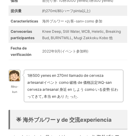
価格
前売り券: 10杯5000 yenes(1杯500 yenes)
提供量
約270ml/杯(ハーフpinta以上)
Características
海外ブルワー «お客-san» como 参加
Cervecerías
Knee Deep, Still Water, WCB, Heletic, Breaking
participantes
Bud, BURNTMILL, Mugi Zakkoku Kobo 他
Fecha de
2022年9月(イベント参加時)
verificación
1杯500 yenes en 270ml llamado de cerveza
artesanalイベント como 破格 de 価格設定!AQ-san
Riho-
cerveza artesanal 身近 en しよう como いる姿勢 伝わ
kun
ってきて, 本当 en あり た った.
🌟 海外ブルワー y de 交流experiencia