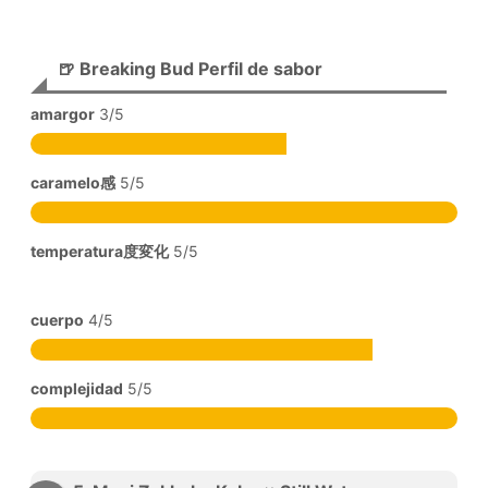
🍺 Breaking Bud Perfil de sabor
amargor
3/5
caramelo感
5/5
temperatura度変化
5/5
cuerpo
4/5
complejidad
5/5