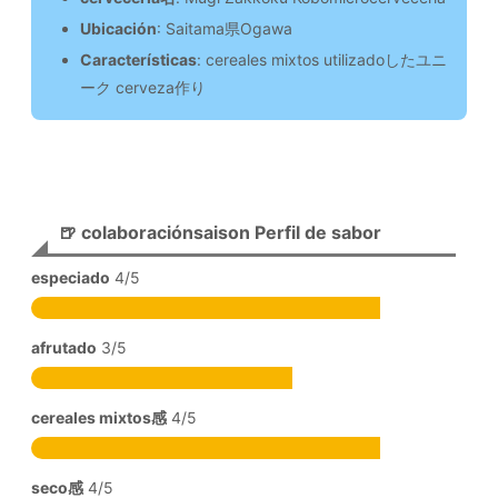
Ubicación
: Saitama県Ogawa
Características
: cereales mixtos utilizadoしたユニ
ーク cerveza作り
🍺 colaboraciónsaison Perfil de sabor
especiado
4/5
afrutado
3/5
cereales mixtos感
4/5
seco感
4/5