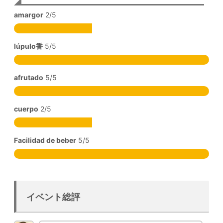
amargor
2/5
lúpulo香
5/5
afrutado
5/5
cuerpo
2/5
Facilidad de beber
5/5
イベント総評