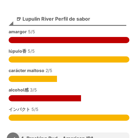
🍺 Lupulin River Perfil de sabor
amargor
5/5
lúpulo香
5/5
carácter maltoso
2/5
alcohol感
3/5
インパクト
5/5