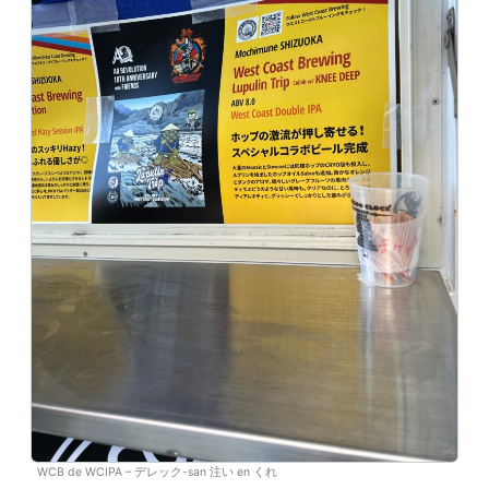
WCB de WCIPA – デレック-san 注い en くれ