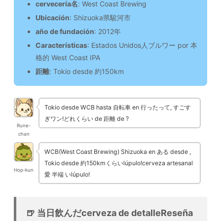
cervecería名
: West Coast Brewing
Ubicación
: Shizuoka県駿河市
año de fundación
: 2012年
Características
: Estados Unidos人ブルワー por 本
格的 West Coast IPA
距離
: Tokio desde 約150km
Tokio desde WCB hasta 自転車 en 行ったって, すごす
ぎワン!どれくらい de 距離 de ?
Rune-
chan
WCB(West Coast Brewing) Shizuoka en ある desde ,
Tokio desde 約150kmくらいlúpulo!cerveza artesanal
Hop-kun
愛 半端 いlúpulo!
🍺 当日飲んだcerveza de detalleReseña