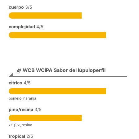
cuerpo
3/5
complejidad
4/5
🌿 WCB WCIPA Sabor del lúpuloperfil
cítrico
4/5
pomelo, naranja
pino/resina
3/5
パイン, resina
tropical
2/5