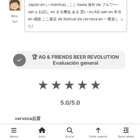
Japón en い mientras , ここ hasta 海外 de ブルワー-
san y お話し en きる機会 ある 思い no.AQ-san en 本当
Riho-
en 感謝.ここ最近 de festival de cerveza en 一番楽し っ
kun
た!
🏆 AQ & FRIENDS BEER REVOLUTION
Evaluación general
★★★★★
5.0/5.0
cerveza品質
★★★★★
世界クラス cervecería de 最alto品質cerveza
Menús
Inicio
Buscar
Parte superior
Barra lateral