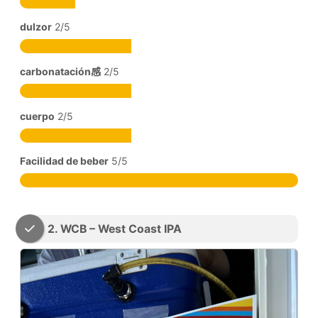
dulzor
2/5
carbonatación感
2/5
cuerpo
2/5
Facilidad de beber
5/5
2. WCB – West Coast IPA