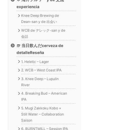
experiencia
Knee Deep Brewing de
Dean-san y de 出会い
WCB de デレック-san y de
会話
🍺 当日飲んだcerveza de
detalleReseña
1. Heletic – Lager
2. WCB – West Coast IPA
3. Knee Deep – Lupulin
River
4. Breaking Bud – American
IPA
5. Mugi Zakkoku Kobo ×
Still Water – Collaboration
Saison
6. BURNTMILL – Session IPA