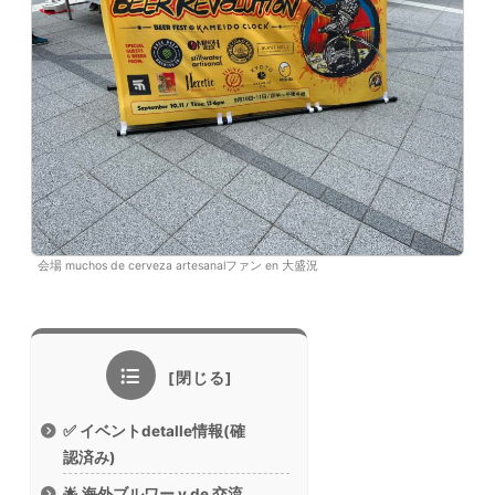
会場 muchos de cerveza artesanalファン en 大盛況
✅ イベントdetalle情報(確
認済み)
🌟 海外ブルワー y de 交流