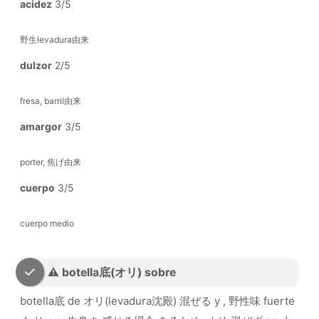
acidez
3/5
野生levadura由来
dulzor
2/5
fresa, barril由来
amargor
3/5
porter, 焦げ由来
cuerpo
3/5
cuerpo medio
⚠️ botella底(オリ) sobre
botella底 de オリ(levadura沈殿) 混ぜる y , 野性味 fuerte