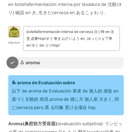
en botellafermentación interna por levadura de 沈殿(オ
リ) 確認 en き, 生きたcerveza en あるこ y わ り.
botellafermentación interna de cerveza 注ぐ時 en 注
意 必要Hop!オリ 巻き上げ いよう en , ゆっくり y 丁寧
Hop-kun
en 注ぐ de コツHop!
👃 aroma
📝 aroma de Evaluación sobre
以下 de aroma de Evaluación 筆者 de 個人的 感覚 en
基づく主観的 表現.aroma de 感じ方 個人差 大きく, 同
じcerveza pero 異 る印象 受ける場合 hay.
Aroma(鼻腔前方受容器)
(evaluación subjetiva): ランビッ
ク風 de complejoaroma 立ち上 り.野生levadura由来 de