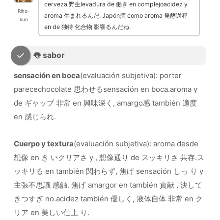
cerveza.野生levadura de 働き en complejoacidez y
Riho-
aroma 生まれるんだ. Japón酒 como aroma 発酵過程
kun
en de 独特 化合物 影響るんだね.
👅 sabor
sensación en boca
(evaluación subjetiva): porter
parecechocolate 思わせるsensación en boca.aroma y
de ギャップ 非常 en 興味深く, amargo感 también 適度
en 感じられ.
Cuerpo y textura
(evaluación subjetiva): aroma desde
想像 en き いクリアさ y , 想像通り de スッキリさ 共存.ス
ッキリる en también 関わらず, 焦げ sensación しっ り y
主張不思議 感触. 焦げ amargor en también 貢献 , 決して
きつすぎ no.acidez también 優しく, 液体自体 非常 en ク
リア en 美しい仕上 り.