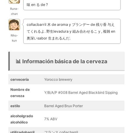
味 en る de ?
Rune-
chan
coñacbarril 木 de aroma y ブランデー de 残り香 与え
てくれるよ. 野生levadura y 組み合わせるこ y , 複雑 en
Riho-
奥深いsabor 生まれるんだ.
kun
📊 Información básica de la cerveza
cervecería
Yorocco brewery
Nombre de
Y/B/A/P #008 Barrel Aged Blackbird Sipping
cerveza
estilo
Barrel Aged Brux Porter
alcoholgrado
7% ABV
alcohólico
utilizadobarril
フランス coñacbarril