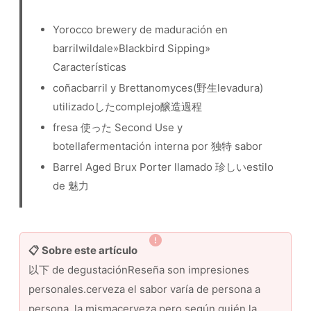
Yorocco brewery de maduración en
barrilwildale»Blackbird Sipping»
Características
coñacbarril y Brettanomyces(野生levadura)
utilizadoしたcomplejo醸造過程
fresa 使った Second Use y
botellafermentación interna por 独特 sabor
Barrel Aged Brux Porter llamado 珍しいestilo
de 魅力
📋 Sobre este artículo
以下 de degustaciónReseña son impresiones
personales.cerveza el sabor varía de persona a
persona, la mismacerveza pero según quién la