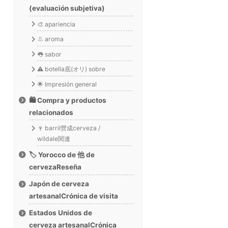
(evaluación subjetiva)
🎨 apariencia
👃 aroma
👅 sabor
⚠️ botella底(オリ) sobre
🌟 Impresión general
🛍️ Compra y productos
relacionados
🍷 barril營成cerveza /
wildale関連
🏷️ Yorocco de 他 de
cervezaReseña
Japón de cerveza
artesanalCrónica de visita
Estados Unidos de
cerveza artesanalCrónica