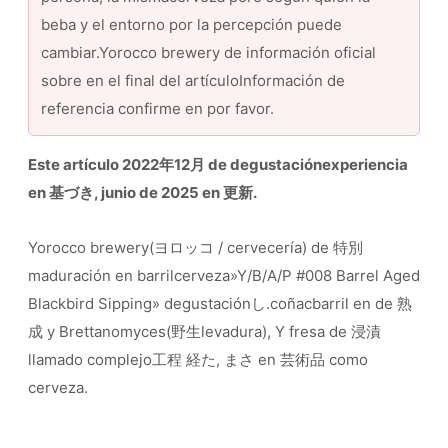
beba y el entorno por la percepción puede
cambiar.Yorocco brewery de información oficial
sobre en el final del artículoInformación de
referencia confirme en por favor.
Este artículo 2022年12月 de degustaciónexperiencia
en 基づき, junio de 2025 en 更新.
Yorocco brewery(ヨロッコ / cervecería) de 特別
maduración en barrilcerveza»Y/B/A/P #008 Barrel Aged
Blackbird Sipping» degustaciónし.coñacbarril en de 熟
成 y Brettanomyces(野生levadura), Y fresa de 浸漬
llamado complejo工程 経た, まさ en 芸術品 como
cerveza.