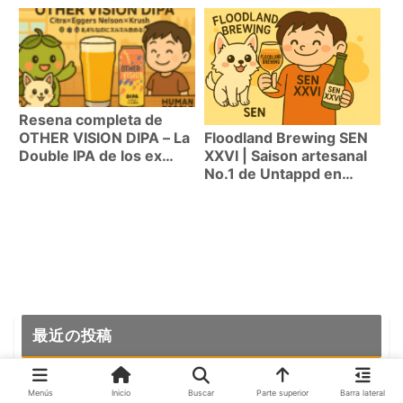
Saison 7.2%)
la Cerveza Artesanal en
Mizunami, Prefectura de
Gifu
Resena completa de
OTHER VISION DIPA – La
Floodland Brewing SEN
Double IPA de los ex
XXVI | Saison artesanal
cerveceros de Modern
No.1 de Untappd en
Times
EE.UU.
最近の投稿
Menús
Inicio
Buscar
Parte superior
Barra lateral
Ganadores World Beer Cup 2026 en