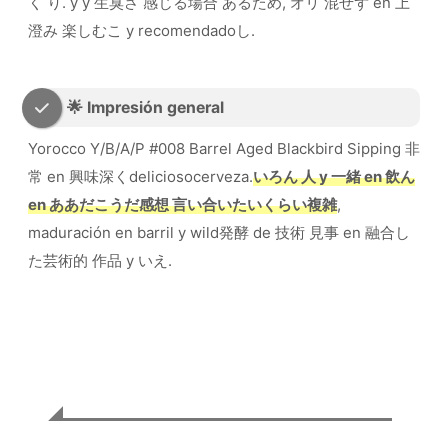
く り. y y 生臭さ 感じる場合 あるため, オリ 混ぜず en 上
澄み 楽しむこ y recomendadoし.
🌟 Impresión general
Yorocco Y/B/A/P #008 Barrel Aged Blackbird Sipping 非
常 en 興味深くdeliciosocerveza.
いろん 人 y 一緒 en 飲ん
en ああだこうだ感想 言い合いたいくらい複雑
,
maduración en barril y wild発酵 de 技術 見事 en 融合し
た芸術的 作品 y いえ.
🏆 Yorocco Barrel Aged Blackbird
Sipping Evaluación general
🎨 apariencia