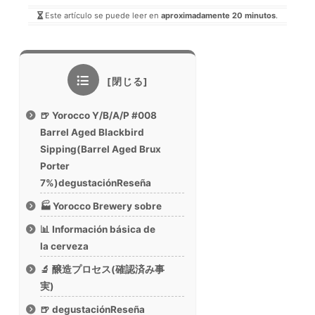
Este artículo se puede leer en
aproximadamente 20 minutos
.
🍺 Yorocco Y/B/A/P #008
Barrel Aged Blackbird
Sipping(Barrel Aged Brux
Porter
7%)degustaciónReseña
🏭 Yorocco Brewery sobre
📊 Información básica de
la cerveza
🔬 醸造プロセス(確認済み事
実)
🍺 degustaciónReseña