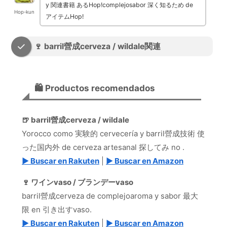
y 関連書籍 あるHop!complejosabor 深く知るため de
Hop-kun
アイテムHop!
🍷 barril營成cerveza / wildale関連
🛍️ Productos recomendados
🍺 barril營成cerveza / wildale
Yorocco como 実験的 cervecería y barril營成技術 使
った国内外 de cerveza artesanal 探してみ no .
▶ Buscar en Rakuten
|
▶ Buscar en Amazon
🍷 ワインvaso / ブランデーvaso
barril營成cerveza de complejoaroma y sabor 最大
限 en 引き出すvaso.
▶ Buscar en Rakuten
|
▶ Buscar en Amazon