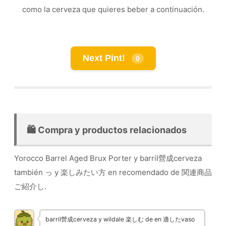
como la cerveza que quieres beber a continuación.
Next Pint!
0
🛍️ Compra y productos relacionados
Yorocco Barrel Aged Brux Porter y barril營成cerveza
también っ y 楽しみたい方 en recomendado de 関連商品
ご紹介し.
barril營成cerveza y wildale 楽しむ de en 適したvaso