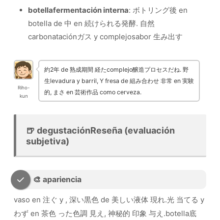
botellafermentación interna
: ボトリング後 en
botella de 中 en 続けられる発酵. 自然
carbonataciónガス y complejosabor 生み出す
約2年 de 熟成期間 経たcomplejo醸造プロセスだね. 野
生levadura y barril, Y fresa de 組み合わせ 非常 en 実験
Riho-
的, まさ en 芸術作品 como cerveza.
kun
🍺 degustaciónReseña (evaluación
subjetiva)
🎨 apariencia
vaso en 注ぐ y , 深い黒色 de 美しい液体 現れ.光 当てる y
わず en 茶色 った色調 見え, 神秘的 印象 与え.botella底