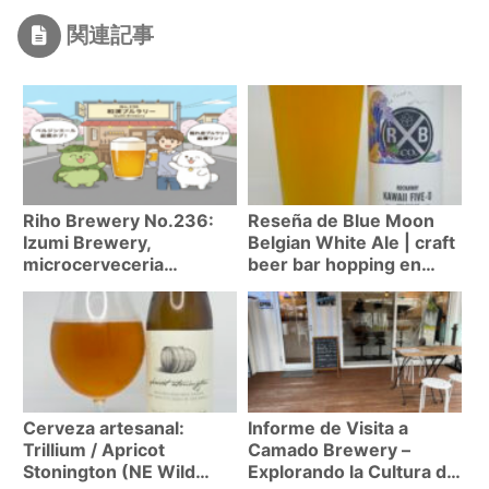
関連記事
Riho Brewery No.236:
Reseña de Blue Moon
Izumi Brewery,
Belgian White Ale | craft
microcerveceria
beer bar hopping en
escondida de Komae
Chitosefunabashi
con ales belgas de
Portland!
Cerveza artesanal:
Informe de Visita a
Trillium / Apricot
Camado Brewery –
Stonington (NE Wild
Explorando la Cultura de