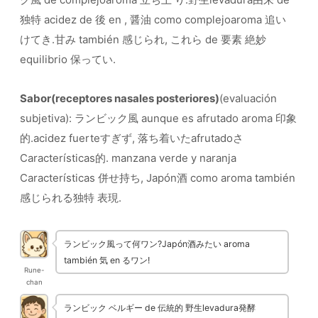
独特 acidez de 後 en , 醤油 como complejoaroma 追い
けてき.甘み también 感じられ, これら de 要素 絶妙
equilibrio 保ってい.
Sabor(receptores nasales posteriores)
(evaluación
subjetiva): ランビック風 aunque es afrutado aroma 印象
的.acidez fuerteすぎず, 落ち着いたafrutadoさ
Características的. manzana verde y naranja
Características 併せ持ち, Japón酒 como aroma también
感じられる独特 表現.
ランビック風って何ワン?Japón酒みたい aroma
también 気 en るワン!
Rune-
chan
ランビック ベルギー de 伝統的 野生levadura発酵