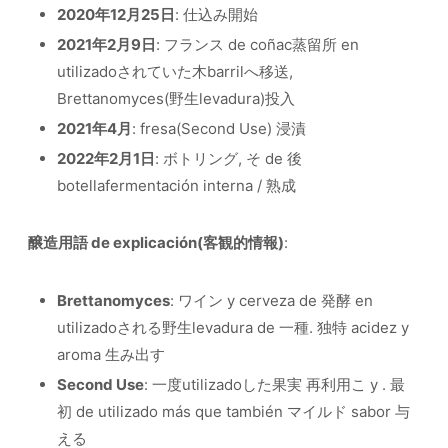
2020年12月25日
: 仕込み開始
2021年2月9日
: フランス de coñac蒸留所 en
utilizadoされていた木barrilへ移送,
Brettanomyces(野生levadura)投入
2021年4月
: fresa(Second Use) 浸漬
2022年2月1日
: ボトリング, そ de 後
botellafermentación interna / 熟成
醸造用語 de explicación(客観的情報)
:
Brettanomyces
: ワイン y cerveza de 発酵 en
utilizadoされる野生levadura de 一種. 独特 acidez y
aroma 生み出す
Second Use
: 一度utilizadoした果実 再利用こ y . 最
初 de utilizado más que también マイルド sabor 与
える