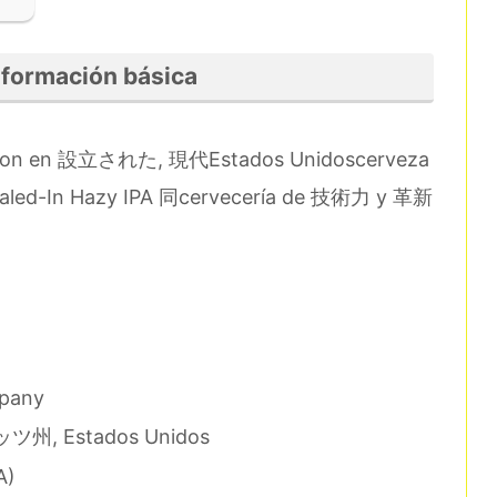
Información básica
oston en 設立された, 現代Estados Unidoscerveza
ialed-In Hazy IPA 同cervecería de 技術力 y 革新
mpany
ツ州, Estados Unidos
A)