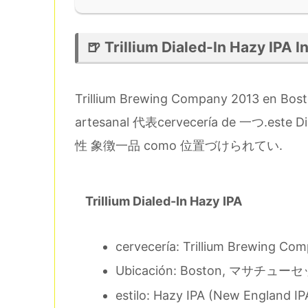
🍺 Trillium Dialed-In Hazy IPA 
Trillium Brewing Company 2013 en B
artesanal 代表cervecería de 一つ.este D
性 象徴一品 como 位置づけられてい.
Trillium Dialed-In Hazy IPA
cervecería: Trillium Brewing Co
Ubicación: Boston, マサチューセッ
estilo: Hazy IPA (New England IP