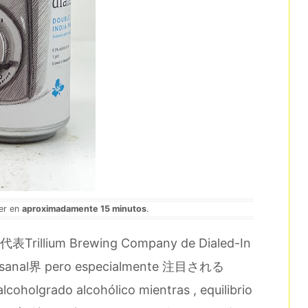
eer en
aproximadamente 15 minutos
.
 代表Trillium Brewing Company de Dialed-In
tesanal界 pero especialmente 注目される
coholgrado alcohólico mientras , equilibrio