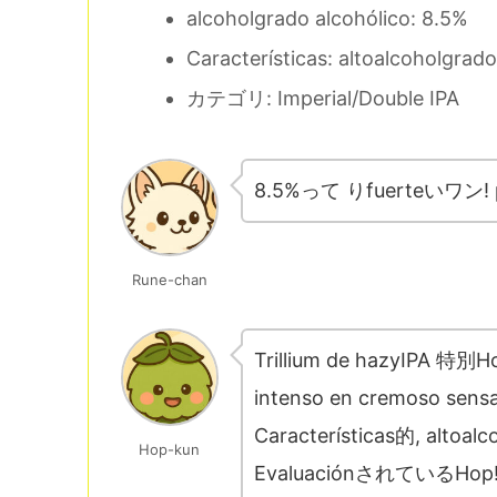
alcoholgrado alcohólico: 8.5%
Características: altoalcoholgr
カテゴリ: Imperial/Double IPA
8.5%って りfuerteいワン! 
Rune-chan
Trillium de hazyIPA 特別H
intenso en cremoso sensa
Características的, al
Hop-kun
EvaluaciónされているHop