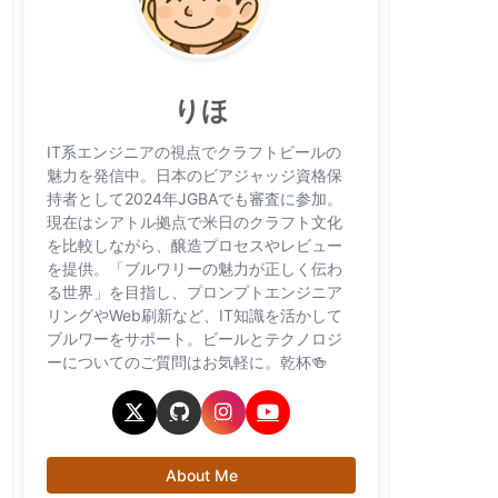
りほ
IT系エンジニアの視点でクラフトビールの
魅力を発信中。日本のビアジャッジ資格保
持者として2024年JGBAでも審査に参加。
現在はシアトル拠点で米日のクラフト文化
を比較しながら、醸造プロセスやレビュー
を提供。「ブルワリーの魅力が正しく伝わ
る世界」を目指し、プロンプトエンジニア
リングやWeb刷新など、IT知識を活かして
ブルワーをサポート。ビールとテクノロジ
ーについてのご質問はお気軽に。乾杯🍻
About Me