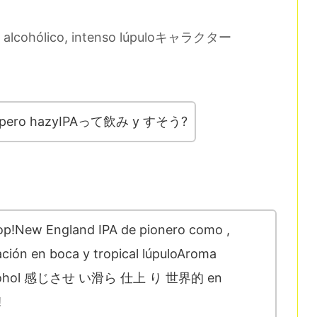
ado alcohólico, intenso lúpuloキャラクター
pero hazyIPAって飲み y すそう?
op!New England IPA de pionero como ,
ción en boca y tropical lúpuloAroma
toalcohol 感じさせ い滑ら 仕上 り 世界的 en
!