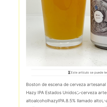
Este artículo se puede l
Boston de escena de cerveza artesanal
Hazy IPA Estados Unidosンcerveza ar
altoalcoholhazyIPA.8.5% llamado altoいal