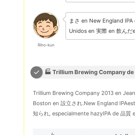
まさ en New England IP
Unidos en 実際 en 飲んだe
Riho-kun
🏭 Trillium Brewing Company d
Trillium Brewing Company 2013 en Jean-
Boston en 設立され.New England IPAe
知られ, especialmente hazyIPA de 品質 