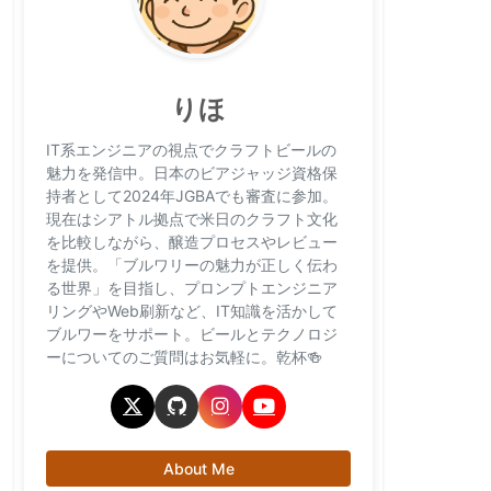
りほ
IT系エンジニアの視点でクラフトビールの
魅力を発信中。日本のビアジャッジ資格保
持者として2024年JGBAでも審査に参加。
現在はシアトル拠点で米日のクラフト文化
を比較しながら、醸造プロセスやレビュー
を提供。「ブルワリーの魅力が正しく伝わ
る世界」を目指し、プロンプトエンジニア
リングやWeb刷新など、IT知識を活かして
ブルワーをサポート。ビールとテクノロジ
ーについてのご質問はお気軽に。乾杯🍻
About Me