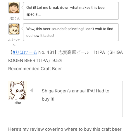
Got it! Let me break down what makes this beer
special…
りほくん
Wow, this beer sounds fascinating! I can’t wait to find
out how it tastes!
ルネちゃ
ん
【
#りほびーる
No. 481】志賀高原ビール 1t IPA（SHIGA
KOGEN BEER 1t IPA）9.5%
Recommended Craft Beer
Shiga Kogen’s annual IPA! Had to
buy it!
Here’s my review covering where to buy this craft beer