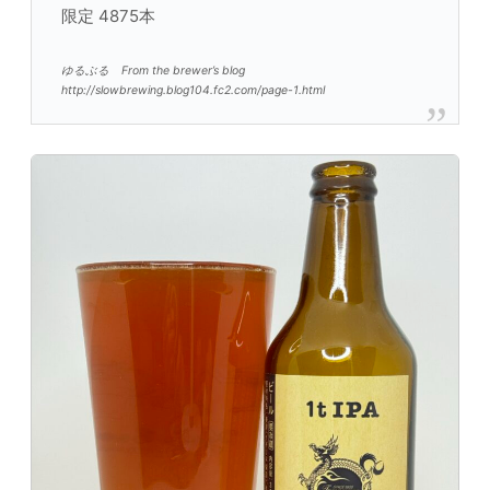
限定 4875本
ゆるぶる From the brewer’s blog
http://slowbrewing.blog104.fc2.com/page-1.html