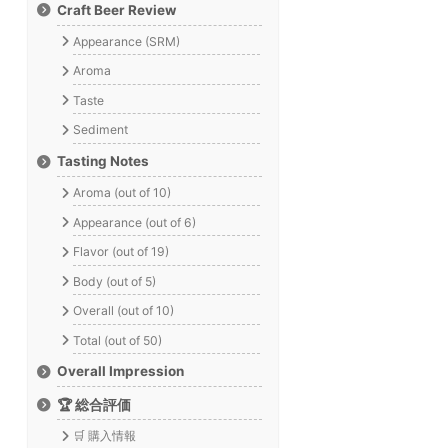
Craft Beer Review
Appearance (SRM)
Aroma
Taste
Sediment
Tasting Notes
Aroma (out of 10)
Appearance (out of 6)
Flavor (out of 19)
Body (out of 5)
Overall (out of 10)
Total (out of 50)
Overall Impression
🏆 総合評価
🛒 購入情報