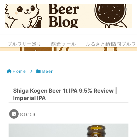
ブルワリー巡り
醸造ツール
ふるさと納税
訪問ブルワ
Home
Beer
Shiga Kogen Beer 1t IPA 9.5% Review |
Imperial IPA
2023.12.18