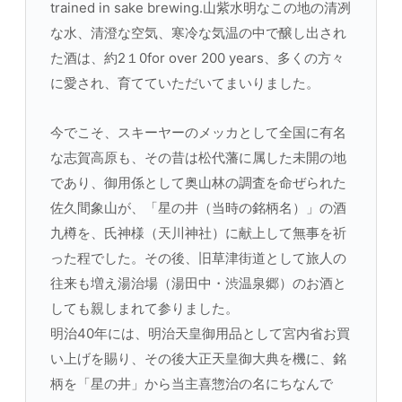
trained in sake brewing.山紫水明なこの地の清冽
な水、清澄な空気、寒冷な気温の中で醸し出され
た酒は、約2１0for over 200 years、多くの方々
に愛され、育てていただいてまいりました。
今でこそ、スキーヤーのメッカとして全国に有名
な志賀高原も、その昔は松代藩に属した未開の地
であり、御用係として奥山林の調査を命ぜられた
佐久間象山が、「星の井（当時の銘柄名）」の酒
九樽を、氏神様（天川神社）に献上して無事を祈
った程でした。その後、旧草津街道として旅人の
往来も増え湯治場（湯田中・渋温泉郷）のお酒と
しても親しまれて参りました。
明治40年には、明治天皇御用品として宮内省お買
い上げを賜り、その後大正天皇御大典を機に、銘
柄を「星の井」から当主喜惣治の名にちなんで