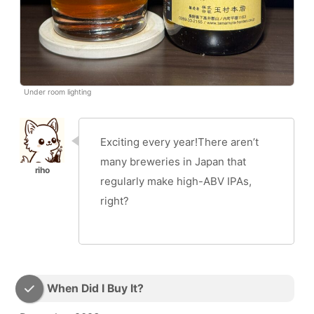
Under room lighting
Exciting every year!There aren’t
many breweries in Japan that
regularly make high-ABV IPAs,
right?
When Did I Buy It?