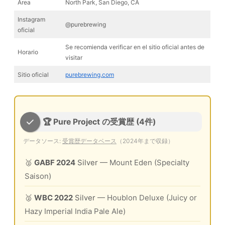
Area
North Park, San Diego, CA
Instagram
@purebrewing
oficial
Se recomienda verificar en el sitio oficial antes de
Horario
visitar
Sitio oficial
purebrewing.com
🏆 Pure Project の受賞歴 (4件)
データソース:
受賞歴データベース
（2024年まで収録）
🥈
GABF 2024
Silver
— Mount Eden (Specialty
Saison)
🥈
WBC 2022
Silver
— Houblon Deluxe (Juicy or
Hazy Imperial India Pale Ale)