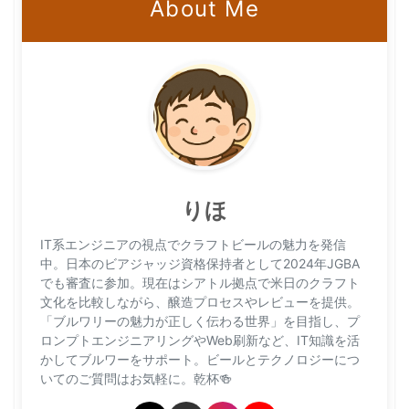
About Me
りほ
IT系エンジニアの視点でクラフトビールの魅力を発信
中。日本のビアジャッジ資格保持者として2024年JGBA
でも審査に参加。現在はシアトル拠点で米日のクラフト
文化を比較しながら、醸造プロセスやレビューを提供。
「ブルワリーの魅力が正しく伝わる世界」を目指し、プ
ロンプトエンジニアリングやWeb刷新など、IT知識を活
かしてブルワーをサポート。ビールとテクノロジーにつ
いてのご質問はお気軽に。乾杯🍻