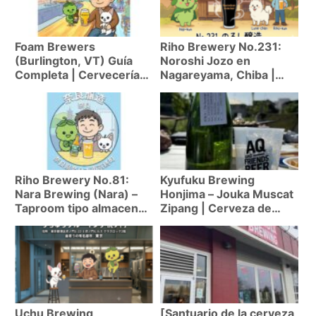
Foam Brewers
Riho Brewery No.231:
(Burlington, VT) Guía
Noroshi Jozo en
Completa | Cervecería
Nagareyama, Chiba |
Top 3 de Vermont con
Cerveza ahumada
97 en BeerAdvocate
Rauchbier en casa
tradicional!
Riho Brewery No.81:
Kyufuku Brewing
Nara Brewing (Nara) –
Honjima – Jouka Muscat
Taproom tipo almacen
Zipang | Cerveza de
con Hazy IPA premiada
frutas
Uchu Brewing
[Santuario de la cerveza