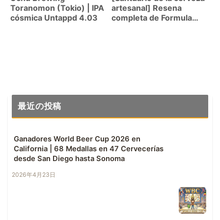
Toranomon (Tokio) | IPA
artesanal] Resena
cósmica Untappd 4.03
completa de Formula
Brewing – Visitando una
cerveceria oculta
famosa en las afueras
de Seattle
最近の投稿
Ganadores World Beer Cup 2026 en
California | 68 Medallas en 47 Cervecerías
desde San Diego hasta Sonoma
2026年4月23日