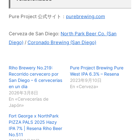
Pure Project 公式サイト：
purebrewing.com
Cerveza de San Diego:
North Park Beer Co. (San
Diego)
/
Coronado Brewing (San Diego)
Riho Brewery No.219:
Pure Project Brewing Pure
Recorrido cervecero por
West IPA 6.3% – Resena
San Diego – 6 cervecerias
2023年9月10日
en un dia
En «Cerveza»
2026年3月8日
En «Cervecerías de
Japón»
Fort George x NorthPark
PIZZA PALS 2025 Hazy
IPA 7% | Resena Riho Beer
No.511