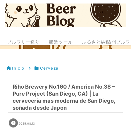
ブルワリー巡り
醸造ツール
ふるさと納税
訪問ブルワ
Inicio
Cerveza
Riho Brewery No.160 / America No.38 –
Pure Project (San Diego, CA) | La
cerveceria mas moderna de San Diego,
soñada desde Japon
2025.08.13