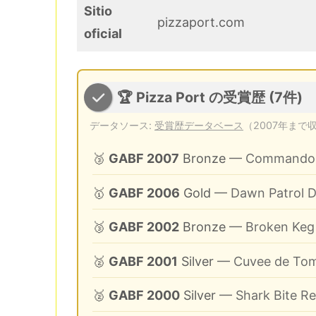
Sitio
pizzaport.com
oficial
🏆 Pizza Port の受賞歴 (7件)
データソース:
受賞歴データベース
（2007年まで
🥉
GABF 2007
Bronze
— Commando Sc
🥇
GABF 2006
Gold
— Dawn Patrol Da
🥉
GABF 2002
Bronze
— Broken Keg 
🥈
GABF 2001
Silver
— Cuvee de Tom
🥈
GABF 2000
Silver
— Shark Bite Re