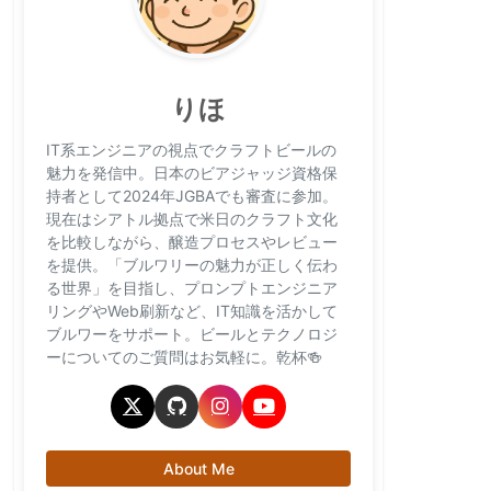
りほ
IT系エンジニアの視点でクラフトビールの
魅力を発信中。日本のビアジャッジ資格保
持者として2024年JGBAでも審査に参加。
現在はシアトル拠点で米日のクラフト文化
を比較しながら、醸造プロセスやレビュー
を提供。「ブルワリーの魅力が正しく伝わ
る世界」を目指し、プロンプトエンジニア
リングやWeb刷新など、IT知識を活かして
ブルワーをサポート。ビールとテクノロジ
ーについてのご質問はお気軽に。乾杯🍻
About Me